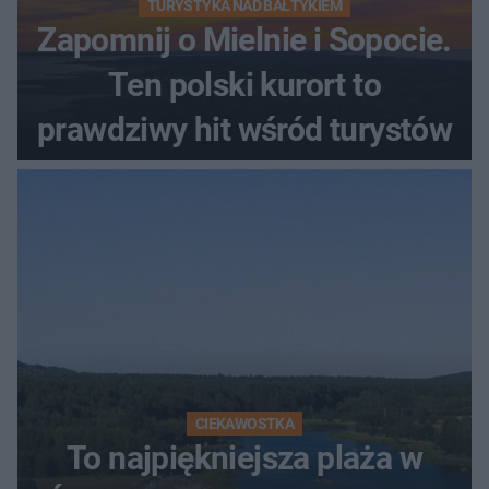
TURYSTYKA NAD BAŁTYKIEM
Zapomnij o Mielnie i Sopocie.
Ten polski kurort to
prawdziwy hit wśród turystów
CIEKAWOSTKA
To najpiękniejsza plaża w