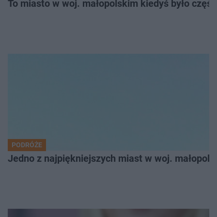
To miasto w woj. małopolskim kiedyś było części
PODRÓŻE
Jedno z najpiękniejszych miast w woj. małopol