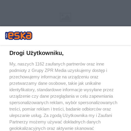
Drogi Użytkowniku,
My, naszych 1162 zaufanych partnerów oraz inne
Żaden utwór zamieszczony w serwisie nie może być powielany i
podmioty z Grupy ZPR Media uzyskujemy dostęp i
rozpowszechniany lub dalej rozpowszechniany w jakikolwiek sposób (w
przechowujemy informacje na urządzeniu oraz
tym także elektroniczny lub mechaniczny) na jakimkolwiek polu
eksploatacji w jakiejkolwiek formie, włącznie z umieszczaniem w
przetwarzamy dane osobowe, takie jak unikalne
Internecie bez pisemnej zgody właściciela praw. Jakiekolwiek użycie lub
identyfikatory, standardowe informacje wysyłane przez
wykorzystanie utworów w całości lub w części z naruszeniem prawa,
tzn. bez właściwej zgody, jest zabronione pod groźbą kary i może być
urządzenie czy dane przeglądania w celu zapewniania
ścigane prawnie.
spersonalizowanych reklam, wybór spersonalizowanych
treści, pomiar reklam i treści, badanie odbiorców oraz
ulepszanie usług. Za zgodą Użytkownika my i Zaufani
Partnerzy możemy używać dokładnych danych
geolokalizacyjnych oraz aktywnie skanować