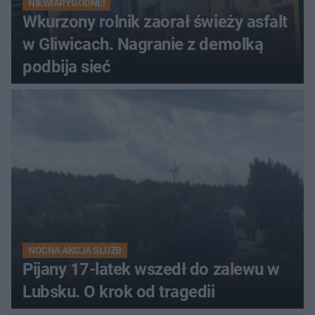
NIEWIARYGODNE!
Wkurzony rolnik zaorał świeży asfalt
w Gliwicach. Nagranie z demolką
podbija sieć
NOCNA AKCJA SŁUŻB
Pijany 17-latek wszedł do zalewu w
Lubsku. O krok od tragedii