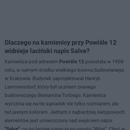
Dlaczego na kamienicy przy Powiśle 12
widnieje łaciński napis Salve?
Kamienica pod adresem
Powiśle 12
powstała w 1908
roku, w samym środku wielkiego boomu budowlanego
w Krakowie. Budynek zaprojektował Henryk
Lammensdorf, który był uczniem znanego
budowniczego Beniamina Torbego. Kamienica
wyróżnia się na tle sąsiadek nie tylko rozmiarem, ale
też jasnym kolorem. Jednym z najbardziej nietypowych
elementów jest umieszczony nad wejściem napis
"Salve"
, co po łacinie oznacza po prostu "Witaj". Choć w