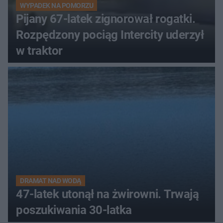
WYPADEK NA POMORZU
Pijany 67-latek zignorował rogatki.
Rozpędzony pociąg Intercity uderzył
w traktor
DRAMAT NAD WODĄ
47-latek utonął na żwirowni. Trwają
poszukiwania 30-latka