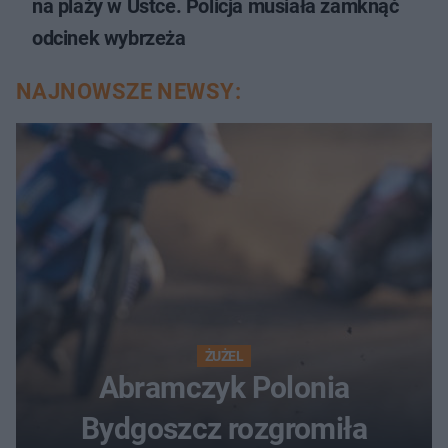
na plaży w Ustce. Policja musiała zamknąć
odcinek wybrzeża
NAJNOWSZE NEWSY:
ŻUŻEL
Abramczyk Polonia
Bydgoszcz rozgromiła