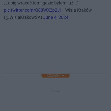
„Lubię wracać tam, gdzie byłem już...”
pic.twitter.com/Q88WX2p2Jj
— Wisła Kraków
(@WislaKrakowSA)
June 4, 2024
ROZWIŃ