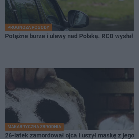
PROGNOZA POGODY
Potężne burze i ulewy nad Polską. RCB wysłał 
MAKABRYCZNA ZBRODNIA
26-latek zamordował ojca i uszył maskę z jego 