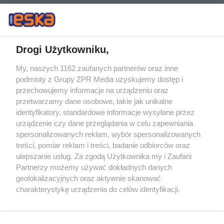
Drogi Użytkowniku,
My, naszych 1162 zaufanych partnerów oraz inne
Żaden utwór zamieszczony w serwisie nie może być powielany i
podmioty z Grupy ZPR Media uzyskujemy dostęp i
rozpowszechniany lub dalej rozpowszechniany w jakikolwiek sposób (w
tym także elektroniczny lub mechaniczny) na jakimkolwiek polu
przechowujemy informacje na urządzeniu oraz
eksploatacji w jakiejkolwiek formie, włącznie z umieszczaniem w
przetwarzamy dane osobowe, takie jak unikalne
Internecie bez pisemnej zgody właściciela praw. Jakiekolwiek użycie lub
identyfikatory, standardowe informacje wysyłane przez
wykorzystanie utworów w całości lub w części z naruszeniem prawa,
tzn. bez właściwej zgody, jest zabronione pod groźbą kary i może być
urządzenie czy dane przeglądania w celu zapewniania
ścigane prawnie.
spersonalizowanych reklam, wybór spersonalizowanych
treści, pomiar reklam i treści, badanie odbiorców oraz
ulepszanie usług. Za zgodą Użytkownika my i Zaufani
Partnerzy możemy używać dokładnych danych
geolokalizacyjnych oraz aktywnie skanować
charakterystykę urządzenia do celów identyfikacji.
Ponieważ cenimy Twoją prywatność, prosimy o zgodę na
O nas
korzystanie z tych technologii poprzez kliknięcie
Informacje prawne
„Akceptuję”. Zgoda jest dobrowolna i zawsze możesz ją