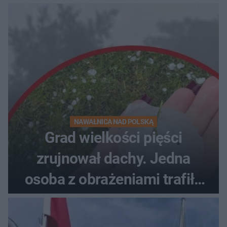
NAWAŁNICA NAD POLSKĄ
Grad wielkości pięści
zrujnował dachy. Jedna
osoba z obrażeniami trafiła
do szpitala