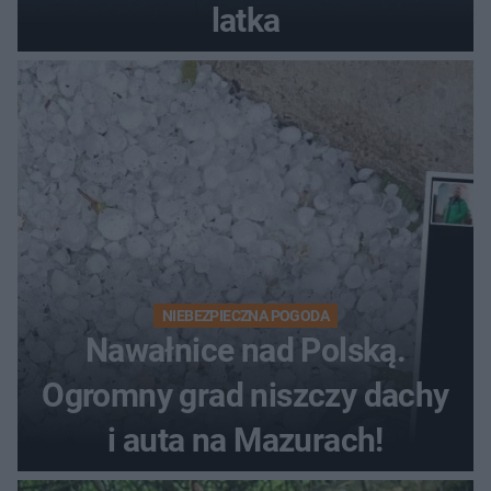
latka
NIEBEZPIECZNA POGODA
Nawałnice nad Polską.
Ogromny grad niszczy dachy
i auta na Mazurach!