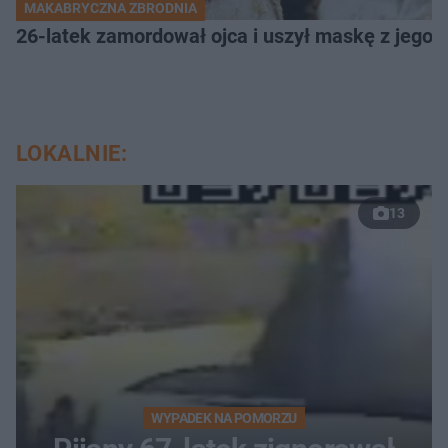
MAKABRYCZNA ZBRODNIA
26-latek zamordował ojca i uszył maskę z jego 
LOKALNIE:
13
WYPADEK NA POMORZU