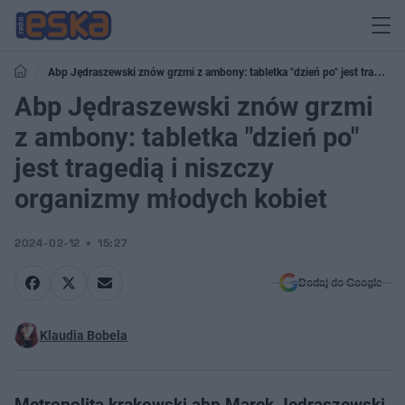
Abp Jędraszewski znów grzmi z ambony: tabletka "dzień po" jest tragedią
i niszczy organizmy młodych kobiet
Abp Jędraszewski znów grzmi
z ambony: tabletka "dzień po"
jest tragedią i niszczy
organizmy młodych kobiet
2024-02-12
15:27
Dodaj do Google
Klaudia Bobela
Metropolita krakowski abp Marek Jędraszewski