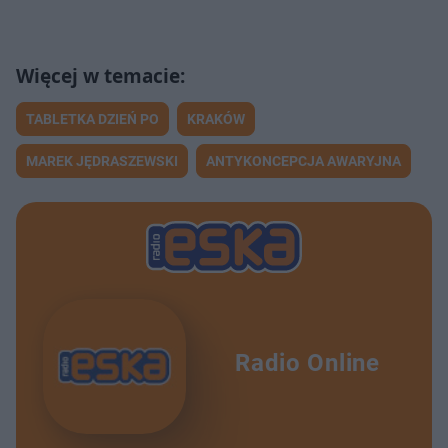
TABLETKA DZIEŃ PO
KRAKÓW
MAREK JĘDRASZEWSKI
ANTYKONCEPCJA AWARYJNA
Radio Online