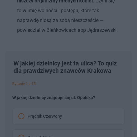
niszczy organizmy młodych kobiet
. Czyni się
to w imię wolności i postępu, które tak
naprawdę niosą za sobą nieszczęście —
powiedział w Bieńkowicach abp Jędraszewski.
W jakiej dzielnicy jest ta ulica? To quiz
dla prawdziwych znawców Krakowa
Pytanie 1 z 15
W jakiej dzielnicy znajduje się ul. Opolska?
Prądnik Czerwony