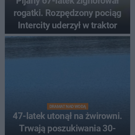
Pijany 67-latek zignorował
rogatki. Rozpędzony pociąg
Intercity uderzył w traktor
DRAMAT NAD WODĄ
47-latek utonął na żwirowni.
Trwają poszukiwania 30-