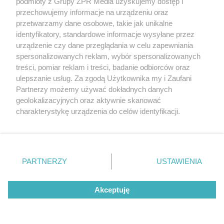
podmioty z Grupy ZPR Media uzyskujemy dostęp i
na starcie z liderem
przechowujemy informacje na urządzeniu oraz
przetwarzamy dane osobowe, takie jak unikalne
ZOBACZ WIĘCEJ
identyfikatory, standardowe informacje wysyłane przez
urządzenie czy dane przeglądania w celu zapewniania
spersonalizowanych reklam, wybór spersonalizowanych
treści, pomiar reklam i treści, badanie odbiorców oraz
ulepszanie usług. Za zgodą Użytkownika my i Zaufani
Partnerzy możemy używać dokładnych danych
geolokalizacyjnych oraz aktywnie skanować
charakterystykę urządzenia do celów identyfikacji.
Ponieważ cenimy Twoją prywatność, prosimy o zgodę na
korzystanie z tych technologii poprzez kliknięcie
„Akceptuję”. Zgoda jest dobrowolna i zawsze możesz ją
zmienić/wycofać klikając przycisk ustawień prywatności
PARTNERZY
USTAWIENIA
znajdujący się w lewym dolnym rogu strony
. Niektóre
rodzaje przetwarzania danych nie wymagają zgody
Akceptuję
użytkownika, ale masz prawo sprzeciwić się takiemu
przetwarzaniu. Preferencje będą miały zastosowanie tylko
na tej witrynie.