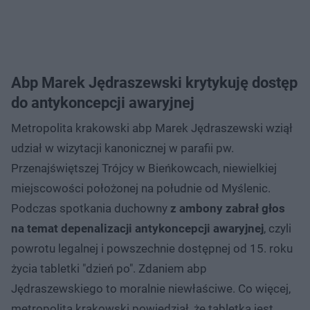
Abp Marek Jędraszewski krytykuję dostęp
do antykoncepcji awaryjnej
Metropolita krakowski abp Marek Jędraszewski wziął
udział w wizytacji kanonicznej w parafii pw.
Przenajświętszej Trójcy w Bieńkowcach, niewielkiej
miejscowości położonej na południe od Myślenic.
Podczas spotkania duchowny
z ambony zabrał głos
na temat depenalizacji antykoncepcji awaryjnej
, czyli
powrotu legalnej i powszechnie dostępnej od 15. roku
życia tabletki "dzień po". Zdaniem abp
Jędraszewskiego to moralnie niewłaściwe. Co więcej,
metropolita krakowski powiedział, że tabletka jest