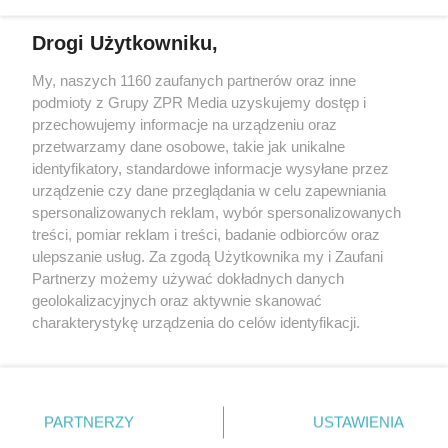
Drogi Użytkowniku,
My, naszych 1160 zaufanych partnerów oraz inne
Żaden utwór zamieszczony w serwisie nie może być powielany i
podmioty z Grupy ZPR Media uzyskujemy dostęp i
rozpowszechniany lub dalej rozpowszechniany w jakikolwiek sposób (w
przechowujemy informacje na urządzeniu oraz
tym także elektroniczny lub mechaniczny) na jakimkolwiek polu
eksploatacji w jakiejkolwiek formie, włącznie z umieszczaniem w
przetwarzamy dane osobowe, takie jak unikalne
Internecie bez pisemnej zgody właściciela praw. Jakiekolwiek użycie lub
identyfikatory, standardowe informacje wysyłane przez
wykorzystanie utworów w całości lub w części z naruszeniem prawa,
tzn. bez właściwej zgody, jest zabronione pod groźbą kary i może być
urządzenie czy dane przeglądania w celu zapewniania
ścigane prawnie.
spersonalizowanych reklam, wybór spersonalizowanych
treści, pomiar reklam i treści, badanie odbiorców oraz
ulepszanie usług. Za zgodą Użytkownika my i Zaufani
Partnerzy możemy używać dokładnych danych
geolokalizacyjnych oraz aktywnie skanować
charakterystykę urządzenia do celów identyfikacji.
Ponieważ cenimy Twoją prywatność, prosimy o zgodę na
O nas
korzystanie z tych technologii poprzez kliknięcie
Informacje prawne
„Akceptuję”. Zgoda jest dobrowolna i zawsze możesz ją
zmienić/wycofać klikając przycisk ustawień prywatności
PARTNERZY
USTAWIENIA
Nasze serwisy
znajdujący się w lewym dolnym rogu strony
. Niektóre