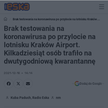
Brak testowania na koronawirusa po przylocie na lotnisku Kraków
Airport. Kilkadziesiąt osób trafiło na dwutygodniową kwarantannę
Brak testowania na
koronawirusa po przylocie na
lotnisku Kraków Airport.
Kilkadziesiąt osób trafiło na
dwutygodniową kwarantannę
2021-12-16
14:14
Dodaj do Google
Kuba Paduch, Radio Eska
nm