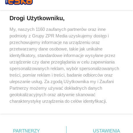
Drogi Użytkowniku,
My, naszych 1160 zaufanych partnerów oraz inne
Żaden utwór zamieszczony w serwisie nie może być powielany i
podmioty z Grupy ZPR Media uzyskujemy dostęp i
rozpowszechniany lub dalej rozpowszechniany w jakikolwiek sposób (w
przechowujemy informacje na urządzeniu oraz
tym także elektroniczny lub mechaniczny) na jakimkolwiek polu
eksploatacji w jakiejkolwiek formie, włącznie z umieszczaniem w
przetwarzamy dane osobowe, takie jak unikalne
Internecie bez pisemnej zgody właściciela praw. Jakiekolwiek użycie lub
identyfikatory, standardowe informacje wysyłane przez
wykorzystanie utworów w całości lub w części z naruszeniem prawa,
tzn. bez właściwej zgody, jest zabronione pod groźbą kary i może być
urządzenie czy dane przeglądania w celu zapewniania
ścigane prawnie.
spersonalizowanych reklam, wybór spersonalizowanych
treści, pomiar reklam i treści, badanie odbiorców oraz
ulepszanie usług. Za zgodą Użytkownika my i Zaufani
Partnerzy możemy używać dokładnych danych
geolokalizacyjnych oraz aktywnie skanować
charakterystykę urządzenia do celów identyfikacji.
Ponieważ cenimy Twoją prywatność, prosimy o zgodę na
O nas
korzystanie z tych technologii poprzez kliknięcie
Informacje prawne
„Akceptuję”. Zgoda jest dobrowolna i zawsze możesz ją
zmienić/wycofać klikając przycisk ustawień prywatności
PARTNERZY
USTAWIENIA
Nasze serwisy