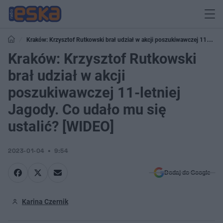
Kraków: Krzysztof Rutkowski brał udział w akcji poszukiwawczej 11-
letniej Jagody. Co udało mu się ustalić? [WIDEO]
Kraków: Krzysztof Rutkowski
brał udział w akcji
poszukiwawczej 11-letniej
Jagody. Co udało mu się
ustalić? [WIDEO]
2023-01-04
9:54
Dodaj do Google
Karina Czernik