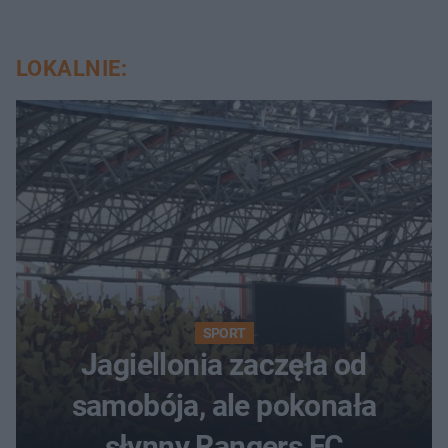
LOKALNIE:
SPORT
Jagiellonia zaczęła od
samobója, ale pokonała
słynny Rangers FC