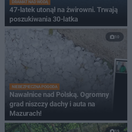
DRAMAT NAD WODĄ
47-latek utonął na żwirowni. Trwają
poszukiwania 30-latka
10
NIEBEZPIECZNA POGODA
Nawałnice nad Polską. Ogromny
grad niszczy dachy i auta na
Mazurach!
19