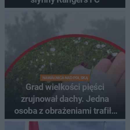
NAWAŁNICA NAD POLSKĄ
Grad wielkości pięści
zrujnował dachy. Jedna
osoba z obrażeniami trafiła
do szpitala