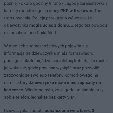
później - około godziny 9 rano - Jagodę zarejestrowały
kamery monitoringu na stacji
PKP w Krakowie.
Tam
trop urwał się. Policja przekazała wówczas, że
dziewczynka
mogła uciec z domu.
Z tego też powodu
nie uruchomiono Child Alert.
W mediach społecznościowych pojawiła się
informacja, że dziewczynka miała rozmawiać w
pociągu z około pięćdziesięcioletnią kobietą. Ta miała
jej wskazać, gdzie powinna wysiąść oraz pozwolić
zadzwonić ze swojego telefonu komórkowego na
numer, który
dziewczynka miała mieć zapisany na
karteczce.
Wiadomo było, że Jagoda posiadała przy
sobie telefon, jednakże bez karty SIM.
Dziewczynka została
odnaleziona we wtorek, 3