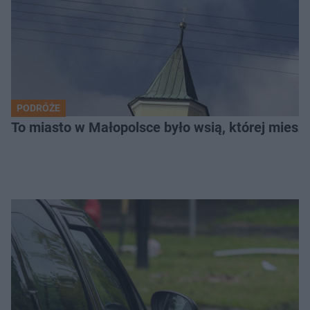
PODRÓŻE
To miasto w Małopolsce było wsią, której mieszk