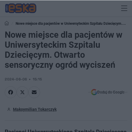
Nowe miejsce dla pacjentów w Uniwersyteckim Szpitalu Dziecięcym.
Otwarto sensoryczny ogród wyciszeń
Nowe miejsce dla pacjentów w
Uniwersyteckim Szpitalu
Dziecięcym. Otwarto
sensoryczny ogród wyciszeń
2024-06-06
15:15
Dodaj do Google
Maksymilian Tokarczyk
Pacjenci Uniwersyteckiego Szpitala Dziecięcego