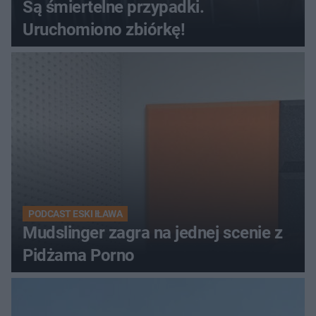
Są śmiertelne przypadki.
Uruchomiono zbiórkę!
PODCAST ESKI IŁAWA
Mudslinger zagra na jednej scenie z
Pidżama Porno