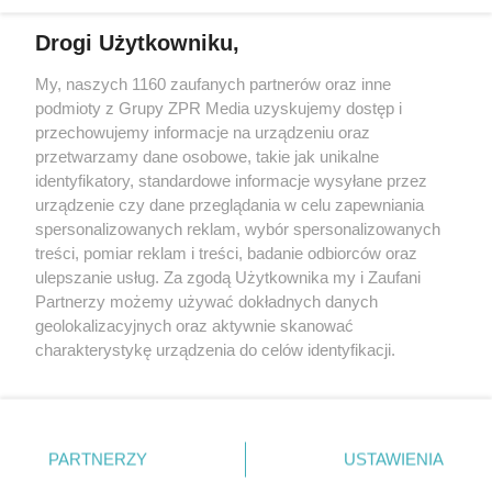
Drogi Użytkowniku,
My, naszych 1160 zaufanych partnerów oraz inne
Żaden utwór zamieszczony w serwisie nie może być powielany i
podmioty z Grupy ZPR Media uzyskujemy dostęp i
rozpowszechniany lub dalej rozpowszechniany w jakikolwiek sposób (w
przechowujemy informacje na urządzeniu oraz
tym także elektroniczny lub mechaniczny) na jakimkolwiek polu
eksploatacji w jakiejkolwiek formie, włącznie z umieszczaniem w
przetwarzamy dane osobowe, takie jak unikalne
Internecie bez pisemnej zgody właściciela praw. Jakiekolwiek użycie lub
identyfikatory, standardowe informacje wysyłane przez
wykorzystanie utworów w całości lub w części z naruszeniem prawa,
tzn. bez właściwej zgody, jest zabronione pod groźbą kary i może być
urządzenie czy dane przeglądania w celu zapewniania
ścigane prawnie.
spersonalizowanych reklam, wybór spersonalizowanych
treści, pomiar reklam i treści, badanie odbiorców oraz
ulepszanie usług. Za zgodą Użytkownika my i Zaufani
Partnerzy możemy używać dokładnych danych
geolokalizacyjnych oraz aktywnie skanować
charakterystykę urządzenia do celów identyfikacji.
Ponieważ cenimy Twoją prywatność, prosimy o zgodę na
O nas
korzystanie z tych technologii poprzez kliknięcie
Informacje prawne
„Akceptuję”. Zgoda jest dobrowolna i zawsze możesz ją
zmienić/wycofać klikając przycisk ustawień prywatności
PARTNERZY
USTAWIENIA
Nasze serwisy
znajdujący się w lewym dolnym rogu strony
. Niektóre