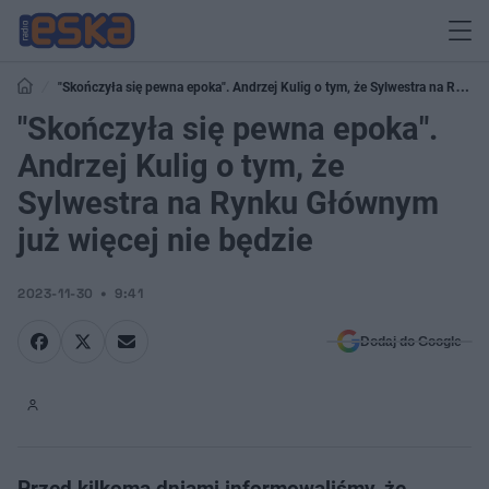
"Skończyła się pewna epoka". Andrzej Kulig o tym, że Sylwestra na Rynku
Głównym już więcej nie będzie
"Skończyła się pewna epoka".
Andrzej Kulig o tym, że
Sylwestra na Rynku Głównym
już więcej nie będzie
2023-11-30
9:41
Dodaj do Google
Przed kilkoma dniami informowaliśmy, że