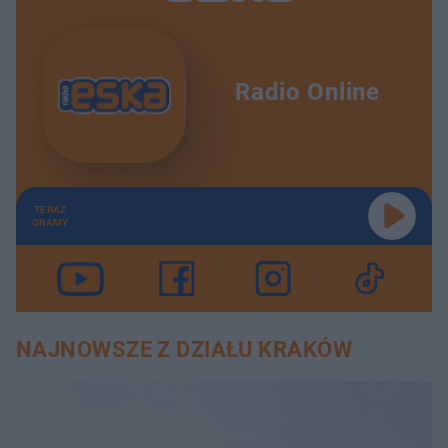
Radio Online
TERAZ
GRAMY
NAJNOWSZE Z DZIAŁU KRAKÓW