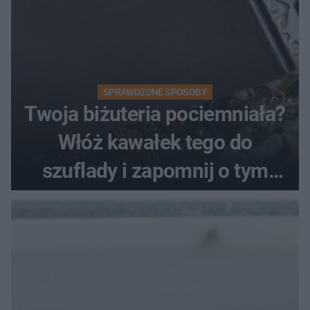
SPRAWDZONE SPOSOBY
Twoja biżuteria pociemniała?
Włóż kawałek tego do
szuflady i zapomnij o tym
problemie. Sposób na
pociemniałą biżuterię