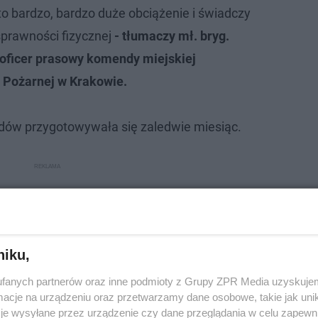
to bardzo, bardzo duże obciążenie i świadczy
sprawności fizycznej
- tłumaczy mł. bryg.
 oficer prasowy komendy miejskiej
 Pożarnej w Krakowie.
wodów przygotowywała się zaledwie miesiąc.
niku,
fanych partnerów oraz inne podmioty z Grupy ZPR Media uzyskujem
cje na urządzeniu oraz przetwarzamy dane osobowe, takie jak unika
je wysyłane przez urządzenie czy dane przeglądania w celu zapewn