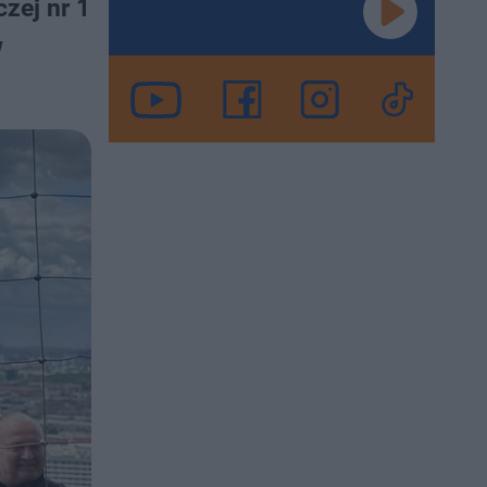
zej nr 1
w