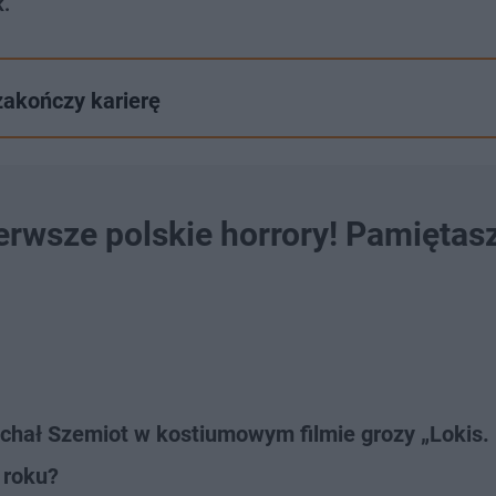
k.
 zakończy karierę
erwsze polskie horrory! Pamiętasz
ichał Szemiot w kostiumowym filmie grozy „Lokis.
 roku?