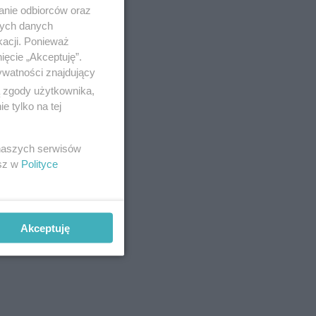
anie odbiorców oraz
nych danych
kacji. Ponieważ
ięcie „Akceptuję”.
ywatności znajdujący
ą zgody użytkownika,
 tylko na tej
 naszych serwisów
esz w
Polityce
Akceptuję