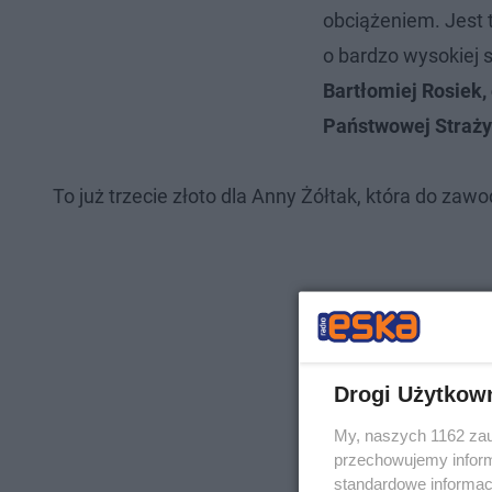
obciążeniem. Jest 
o bardzo wysokiej 
Bartłomiej Rosiek,
Państwowej Straży
To już trzecie złoto dla Anny Żółtak, która do za
Drogi Użytkow
My, naszych 1162 zau
przechowujemy informa
standardowe informac