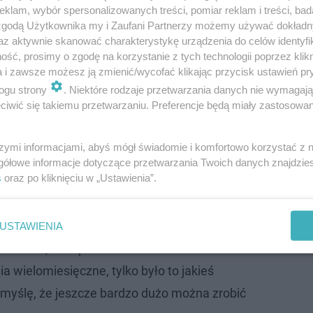
klam, wybór spersonalizowanych treści, pomiar reklam i treści, bad
 zgodą Użytkownika my i Zaufani Partnerzy możemy używać dokład
az aktywnie skanować charakterystykę urządzenia do celów identyfi
ść, prosimy o zgodę na korzystanie z tych technologii poprzez klikn
dy to zawsze wychodzą w takim dość
a i zawsze możesz ją zmienić/wycofać klikając przycisk ustawień pr
ogu strony
. Niektóre rodzaje przetwarzania danych nie wymagaj
e czasie, ponieważ w kwietniu jakby
iwić się takiemu przetwarzaniu. Preferencje będą miały zastosowanie
ać po sezonie narciarskim. Trenuję
ciarskie. W tym roku przygotowywałam się do
szymi informacjami, abyś mógł świadomie i komfortowo korzystać z
kich i tak naprawdę prosto z tego sezonu,
gółowe informacje dotyczące przetwarzania Twoich danych znajdzi
s
oraz po kliknięciu w „Ustawienia”.
siącu przygotowań na domkach studenckich.
plus trening siłowy podczas służby na
takie moje jedyne przygotowanie, więc nie
USTAWIENIA
gotowanie, że topowa forma konkretnie na ten
a wielomiesięczne, tylko było to jakieś
 myślę, że jeszcze bardzo dużo można zrobić