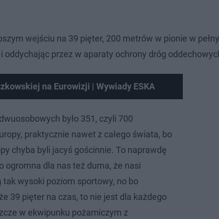
ybszym wejściu na 39 pięter, 200 metrów w pionie w peł
u i oddychając przez w aparaty ochrony dróg oddechowyc
czkowskiej na Eurowizji | Wywiady ESKA
dwuosobowych było 351, czyli 700
uropy, praktycznie nawet z całego świata, bo
py chyba byli jacyś gościnnie. To naprawdę
to ogromna dla nas też duma, że nasi
ą tak wysoki poziom sportowy, no bo
e 39 pięter na czas, to nie jest dla każdego
jeszcze w ekwipunku pożarniczym z