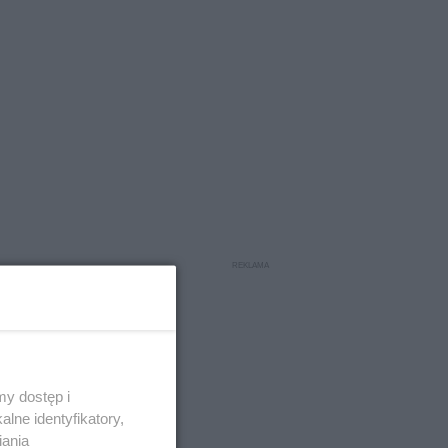
y dostęp i
lne identyfikatory,
iania