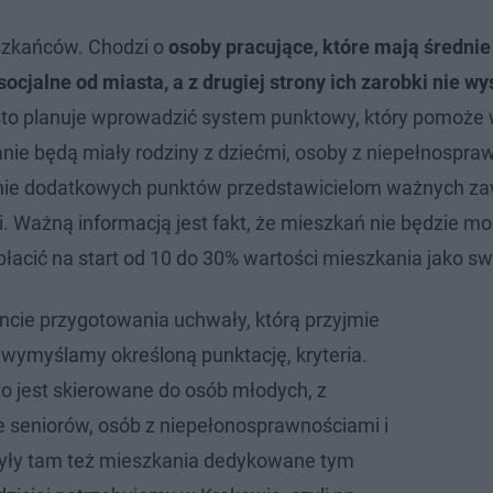
szkańców. Chodzi o
osoby pracujące, które mają średnie
ocjalne od miasta, a z drugiej strony ich zarobki nie wy
to planuje wprowadzić system punktowy, który pomoże 
ie będą miały rodziny z dziećmi, osoby z niepełnospra
nanie dodatkowych punktów przedstawicielom ważnych z
ki. Ważną informacją jest fakt, że mieszkań nie będzie m
łacić na start od 10 do 30% wartości mieszkania jako sw
ie przygotowania uchwały, którą przyjmie
 wymyślamy określoną punktację, kryteria.
o jest skierowane do osób młodych, z
że seniorów, osób z niepełonosprawnościami i
yły tam też mieszkania dedykowane tym