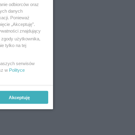
anie odbiorców oraz
nych danych
kacji. Ponieważ
ięcie „Akceptuję”.
ywatności znajdujący
ą zgody użytkownika,
 tylko na tej
 naszych serwisów
esz w
Polityce
Akceptuję