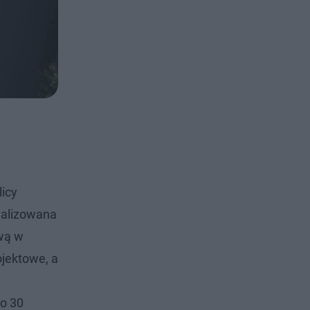
icy
realizowana
ową w
ojektowe, a
o 30