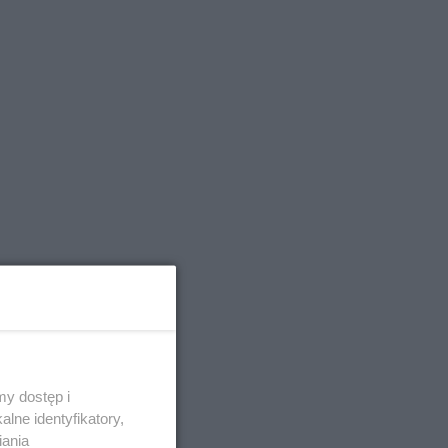
y dostęp i
lne identyfikatory,
iania