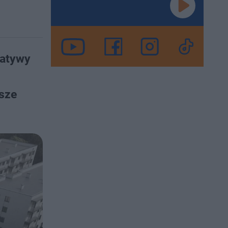
jatywy
sze