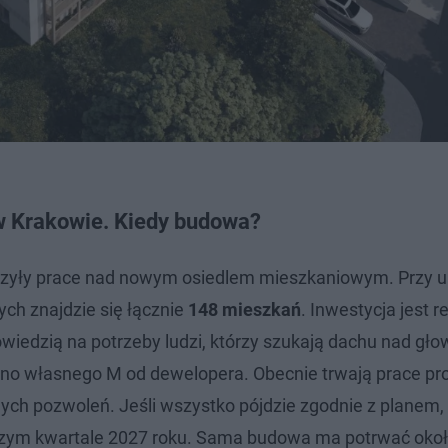
w Krakowie. Kiedy budowa?
szyły prace nad nowym osiedlem mieszkaniowym. Przy ul
ch znajdzie się łącznie
148 mieszkań
. Inwestycja jest 
iedzią na potrzeby ludzi, którzy szukają dachu nad gł
a kupno własnego M od dewelopera. Obecnie trwają prace pr
ych pozwoleń. Jeśli wszystko pójdzie zgodnie z planem,
zym kwartale 2027 roku. Sama budowa ma potrwać okoł