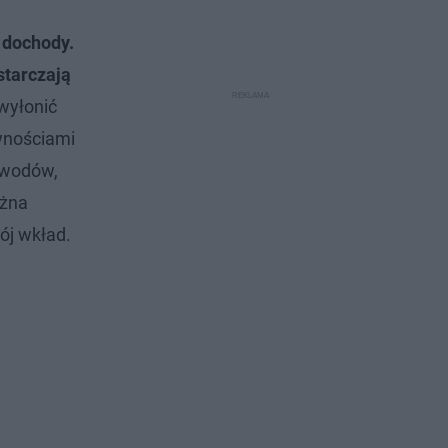
 dochody.
starczają
wyłonić
wnościami
awodów,
ożna
ój wkład.