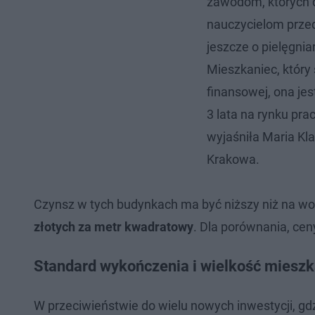
zawodom, których d
nauczycielom prze
jeszcze o pielęgnia
Mieszkaniec, który 
finansowej, ona jes
3 lata na rynku prac
wyjaśniła Maria Kl
Krakowa.
Czynsz w tych budynkach ma być niższy niż na wol
złotych za metr kwadratowy
. Dla porównania, ce
Standard wykończenia i wielkość mieszk
W przeciwieństwie do wielu nowych inwestycji, gd