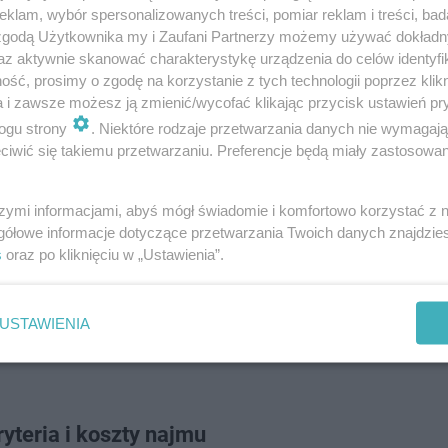
klam, wybór spersonalizowanych treści, pomiar reklam i treści, bad
ocząć prace budowlane – powiedział
 zgodą Użytkownika my i Zaufani Partnerzy możemy używać dokład
a, prezes zarządu SIM Ziemia Krakowska.
az aktywnie skanować charakterystykę urządzenia do celów identyfi
ść, prosimy o zgodę na korzystanie z tych technologii poprzez klikn
a i zawsze możesz ją zmienić/wycofać klikając przycisk ustawień pr
ogu strony
. Niektóre rodzaje przetwarzania danych nie wymagaj
iwić się takiemu przetwarzaniu. Preferencje będą miały zastosowanie
szymi informacjami, abyś mógł świadomie i komfortowo korzystać z
gółowe informacje dotyczące przetwarzania Twoich danych znajdzi
s
oraz po kliknięciu w „Ustawienia”.
USTAWIENIA
yteria i koszty najmu