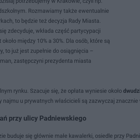
zisiaj potrzebujemy w Krakowie, czyli np.
dszkolnym. Rozmawiamy także ewentualnie
rkach, to będzie też decyzja Rady Miasta.
się zdecyduje, wkłada część partycypacji
t około między 10% a 30%. Dla osób, które są
y, to już jest zupełnie do osiągnięcia –
aman, zastępczyni prezydenta miasta
nym rynku. Szacuje się, że opłata wyniesie około
dwudzi
ny najmu u prywatnych właścicieli są zazwyczaj znacznie
ań przy ulicy Padniewskiego
zie buduje się głównie małe kawalerki, osiedle przy Pad