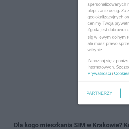
spersonalizowanych re
niezwłocznie rozp
ulepszanie usług. Za
Aleksander Gołdyni
geolokalizacyjnych or
cenimy Twoją prywatno
Zgoda jest dobrowoln
się w lewym dolnym r
ale masz prawo sprzec
witrynie.
Zapoznaj się z poniż
internetowych. Szcze
Prywatności
i
Cookie
PARTNERZY
Dla kogo mieszkania SIM w Krakowie? Kr