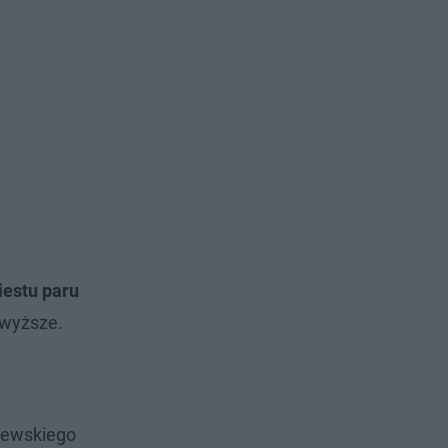
estu paru
 wyższe.
niewskiego