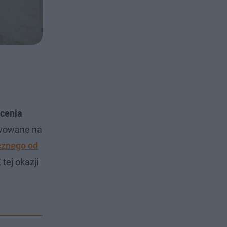
ocenia
rwowane na
cznego od
tej okazji