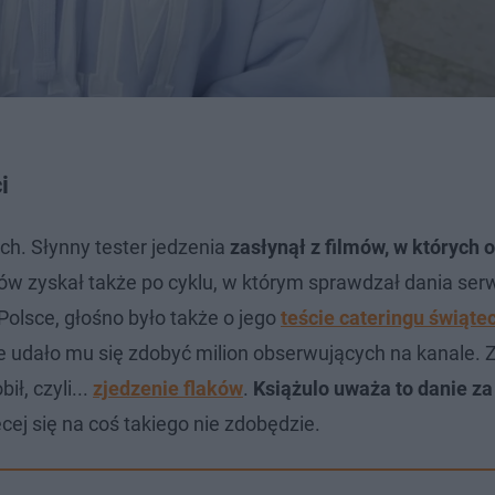
i
ch. Słynny tester jedzenia
zasłynął z filmów, w których 
ów zyskał także po cyklu, w którym sprawdzał dania se
lsce, głośno było także o jego
teście cateringu świąte
że udało mu się zdobyć milion obserwujących na kanale. Z 
ił, czyli...
zjedzenie flaków
.
Książulo uważa to danie za
ęcej się na coś takiego nie zdobędzie.