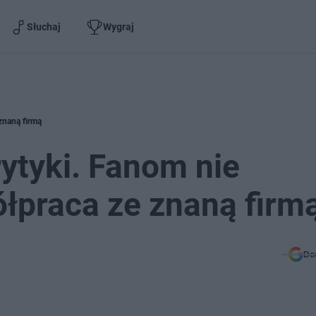
Słuchaj
Wygraj
znaną firmą
rytyki. Fanom nie
łpraca ze znaną firm
Do