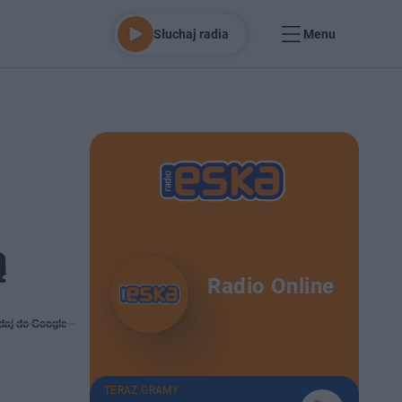
Słuchaj radia
Menu
ą
Radio Online
daj do Google
TERAZ GRAMY