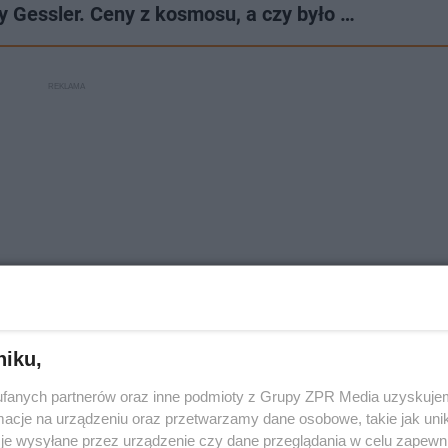
y Gessler. Ceny z kosmosu, a czy było …
niku,
fanych partnerów oraz inne podmioty z Grupy ZPR Media uzyskujem
daje koncert na balkonie
cje na urządzeniu oraz przetwarzamy dane osobowe, takie jak unika
je wysyłane przez urządzenie czy dane przeglądania w celu zapewn