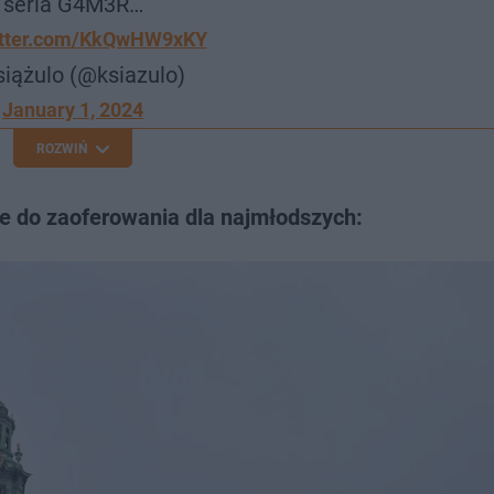
seria G4M3R…
witter.com/KkQwHW9xKY
siążulo (@ksiazulo)
January 1, 2024
ROZWIŃ
le do zaoferowania dla najmłodszych: