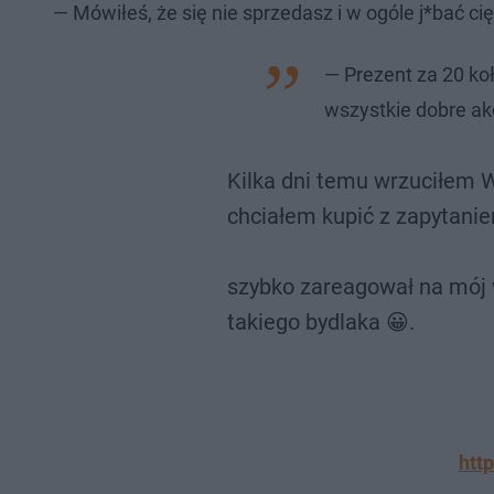
— Mówiłeś, że się nie sprzedasz i w ogóle j*bać 
— Prezent za 20 koł
wszystkie dobre a
Kilka dni temu wrzuciłem 
chciałem kupić z zapytanie
szybko zareagował na mój 
takiego bydlaka 😀.
htt