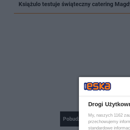
Książulo testuje świąteczny catering Magd
Drogi Użytkow
My, naszych 1162 zau
Pobudzony Daniel Martyniuk 
przechowujemy informa
standardowe informac