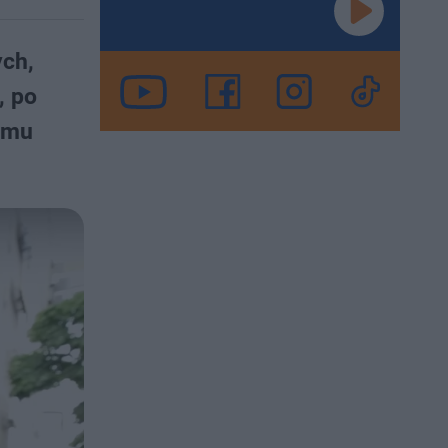
ych,
, po
a mu