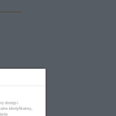
y dostęp i
lne identyfikatory,
iania