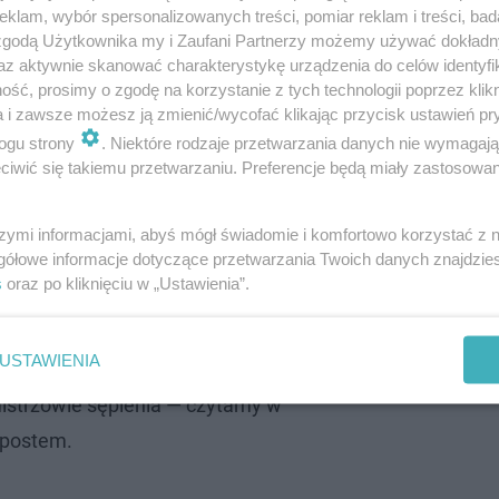
klam, wybór spersonalizowanych treści, pomiar reklam i treści, bad
mu, że się sprzedał
 zgodą Użytkownika my i Zaufani Partnerzy możemy używać dokład
az aktywnie skanować charakterystykę urządzenia do celów identyfi
ść, prosimy o zgodę na korzystanie z tych technologii poprzez klikn
 autentyczności i szczerości. W filmach, na których test
a i zawsze możesz ją zmienić/wycofać klikając przycisk ustawień pr
e podobają i robił ich pod publikę. Dlatego wiele emocji 
ogu strony
. Niektóre rodzaje przetwarzania danych nie wymagaj
ł na Twitterze.
Pochwalił się tam współpracą z firmą x
iwić się takiemu przetwarzaniu. Preferencje będą miały zastosowanie
ani Książula w komentarzach nie wstrzymywali się z kryt
ięła jednak youtubera w obronę, argumentując, że powi
szymi informacjami, abyś mógł świadomie i komfortowo korzystać z
gółowe informacje dotyczące przetwarzania Twoich danych znajdzi
s
oraz po kliknięciu w „Ustawienia”.
eć — czytamy w komentarzach pod postem.
USTAWIENIA
mistrzowie sępienia — czytamy w
 postem.