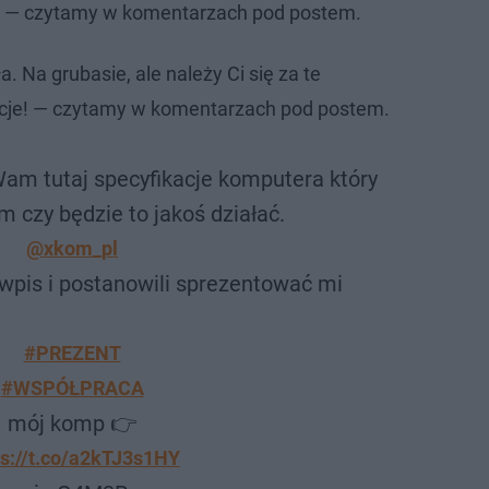
cię — czytamy w komentarzach pod postem.
a. Na grubasie, ale należy Ci się za te
kcje! — czytamy w komentarzach pod postem.
Wam tutaj specyfikacje komputera który
m czy będzie to jakoś działać.
@xkom_pl
wpis i postanowili sprezentować mi
#PREZENT
#WSPÓŁPRACA
mój komp 👉
ps://t.co/a2kTJ3s1HY