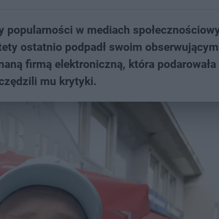
rdy popularności w mediach społecznościow
tety ostatnio podpadł swoim obserwującym
znaną firmą elektroniczną, która podarował
zędzili mu krytyki.