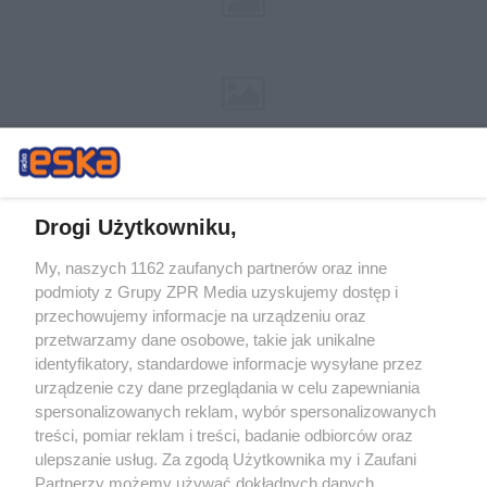
Drogi Użytkowniku,
My, naszych 1162 zaufanych partnerów oraz inne
Żaden utwór zamieszczony w serwisie nie może być powielany i
podmioty z Grupy ZPR Media uzyskujemy dostęp i
rozpowszechniany lub dalej rozpowszechniany w jakikolwiek sposób (w
przechowujemy informacje na urządzeniu oraz
tym także elektroniczny lub mechaniczny) na jakimkolwiek polu
eksploatacji w jakiejkolwiek formie, włącznie z umieszczaniem w
przetwarzamy dane osobowe, takie jak unikalne
Internecie bez pisemnej zgody właściciela praw. Jakiekolwiek użycie lub
identyfikatory, standardowe informacje wysyłane przez
wykorzystanie utworów w całości lub w części z naruszeniem prawa,
tzn. bez właściwej zgody, jest zabronione pod groźbą kary i może być
urządzenie czy dane przeglądania w celu zapewniania
ścigane prawnie.
spersonalizowanych reklam, wybór spersonalizowanych
treści, pomiar reklam i treści, badanie odbiorców oraz
ulepszanie usług. Za zgodą Użytkownika my i Zaufani
Partnerzy możemy używać dokładnych danych