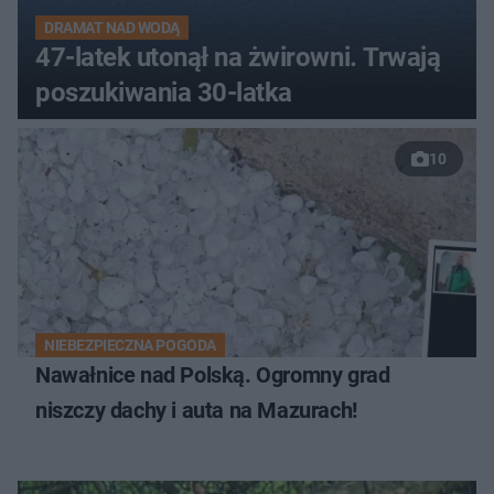
DRAMAT NAD WODĄ
47-latek utonął na żwirowni. Trwają
poszukiwania 30-latka
10
NIEBEZPIECZNA POGODA
Nawałnice nad Polską. Ogromny grad
niszczy dachy i auta na Mazurach!