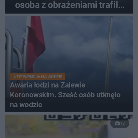
osoba z obrażeniami trafiła
do szpitala
INTERWENCJA NA WODZIE
Awaria łodzi na Zalewie
Koronowskim. Sześć osób utknęło
na wodzie
13