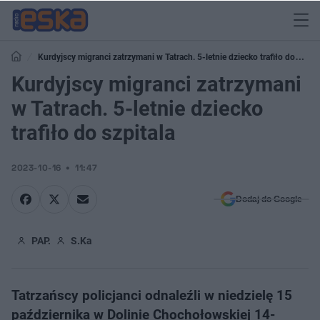
Kurdyjscy migranci zatrzymani w Tatrach. 5-letnie dziecko trafiło do
szpitala
Kurdyjscy migranci zatrzymani
w Tatrach. 5-letnie dziecko
trafiło do szpitala
2023-10-16
11:47
Dodaj do Google
PAP.
S.Ka
Tatrzańscy policjanci odnaleźli w niedzielę 15
października w Dolinie Chochołowskiej 14-