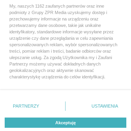
My, naszych 1162 zaufanych partnerów oraz inne
Żaden utwór zamieszczony w serwisie nie może być powielany i
podmioty z Grupy ZPR Media uzyskujemy dostęp i
rozpowszechniany lub dalej rozpowszechniany w jakikolwiek sposób (w
przechowujemy informacje na urządzeniu oraz
tym także elektroniczny lub mechaniczny) na jakimkolwiek polu
eksploatacji w jakiejkolwiek formie, włącznie z umieszczaniem w
przetwarzamy dane osobowe, takie jak unikalne
Internecie bez pisemnej zgody właściciela praw. Jakiekolwiek użycie lub
identyfikatory, standardowe informacje wysyłane przez
wykorzystanie utworów w całości lub w części z naruszeniem prawa,
tzn. bez właściwej zgody, jest zabronione pod groźbą kary i może być
urządzenie czy dane przeglądania w celu zapewniania
ścigane prawnie.
spersonalizowanych reklam, wybór spersonalizowanych
treści, pomiar reklam i treści, badanie odbiorców oraz
ulepszanie usług. Za zgodą Użytkownika my i Zaufani
Partnerzy możemy używać dokładnych danych
geolokalizacyjnych oraz aktywnie skanować
charakterystykę urządzenia do celów identyfikacji.
Ponieważ cenimy Twoją prywatność, prosimy o zgodę na
O nas
korzystanie z tych technologii poprzez kliknięcie
Informacje prawne
„Akceptuję”. Zgoda jest dobrowolna i zawsze możesz ją
zmienić/wycofać klikając przycisk ustawień prywatności
PARTNERZY
USTAWIENIA
Nasze serwisy
znajdujący się w lewym dolnym rogu strony
. Niektóre
rodzaje przetwarzania danych nie wymagają zgody
© 2026 Grupa ZPR Media
Akceptuję
użytkownika, ale masz prawo sprzeciwić się takiemu
przetwarzaniu. Preferencje będą miały zastosowanie tylko