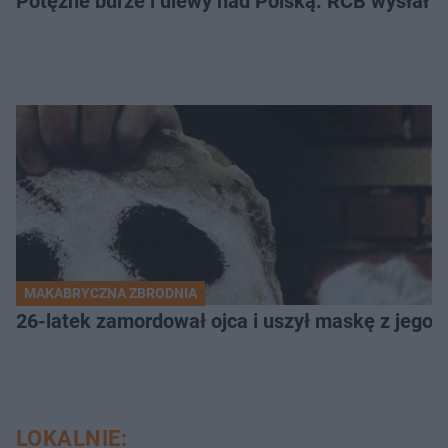
Potężne burze i ulewy nad Polską. RCB wysłał 
MAKABRYCZNA ZBRODNIA
26-latek zamordował ojca i uszył maskę z jego 
LOKALNIE: