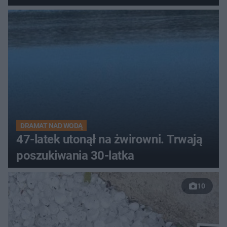
DRAMAT NAD WODĄ
47-latek utonął na żwirowni. Trwają
poszukiwania 30-latka
10