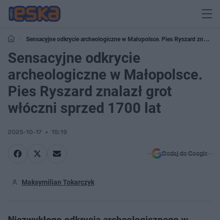
Sensacyjne odkrycie archeologiczne w Małopolsce. Pies Ryszard znalazł
grot włóczni sprzed 1700 lat
Sensacyjne odkrycie
archeologiczne w Małopolsce.
Pies Ryszard znalazł grot
włóczni sprzed 1700 lat
2025-10-17
15:19
Dodaj do Google
Maksymilian Tokarczyk
Niezwykłego odkrycia archeologicznego w