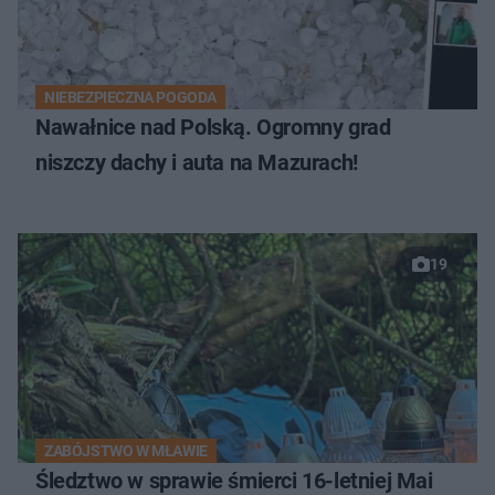
NIEBEZPIECZNA POGODA
Nawałnice nad Polską. Ogromny grad
niszczy dachy i auta na Mazurach!
19
ZABÓJSTWO W MŁAWIE
Śledztwo w sprawie śmierci 16-letniej Mai