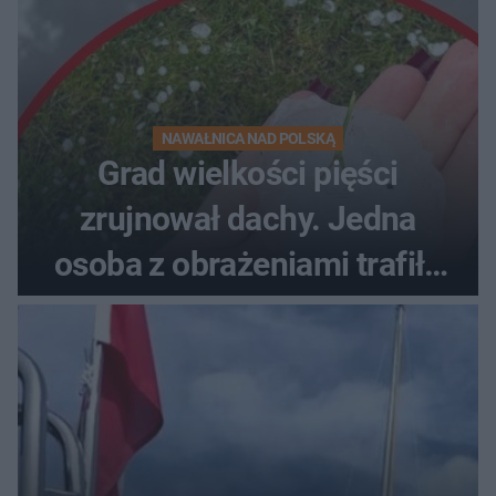
NAWAŁNICA NAD POLSKĄ
Grad wielkości pięści
zrujnował dachy. Jedna
osoba z obrażeniami trafiła
do szpitala