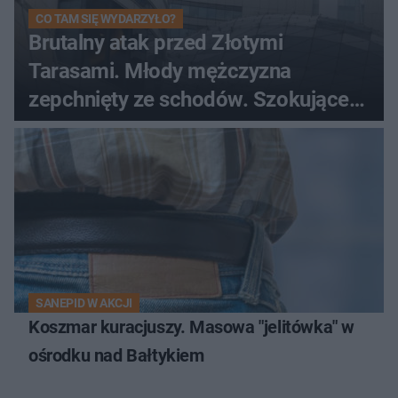
CO TAM SIĘ WYDARZYŁO?
Brutalny atak przed Złotymi
Tarasami. Młody mężczyzna
zepchnięty ze schodów. Szokujące
nagranie krąży po sieci
SANEPID W AKCJI
Koszmar kuracjuszy. Masowa "jelitówka" w
ośrodku nad Bałtykiem