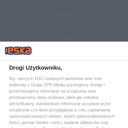
Drogi Użytkowniku,
My, naszych 1162 zaufanych partnerów oraz inne
Żaden utwór zamieszczony w serwisie nie może być powielany i
podmioty z Grupy ZPR Media uzyskujemy dostęp i
rozpowszechniany lub dalej rozpowszechniany w jakikolwiek sposób (w
przechowujemy informacje na urządzeniu oraz
tym także elektroniczny lub mechaniczny) na jakimkolwiek polu
eksploatacji w jakiejkolwiek formie, włącznie z umieszczaniem w
przetwarzamy dane osobowe, takie jak unikalne
Internecie bez pisemnej zgody właściciela praw. Jakiekolwiek użycie lub
identyfikatory, standardowe informacje wysyłane przez
wykorzystanie utworów w całości lub w części z naruszeniem prawa,
tzn. bez właściwej zgody, jest zabronione pod groźbą kary i może być
urządzenie czy dane przeglądania w celu zapewniania
ścigane prawnie.
spersonalizowanych reklam, wybór spersonalizowanych
treści, pomiar reklam i treści, badanie odbiorców oraz