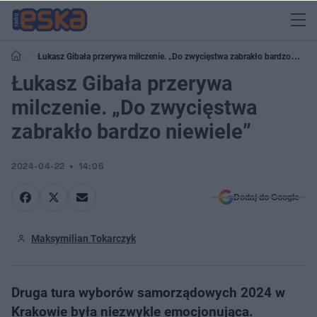
Łukasz Gibała przerywa milczenie. „Do zwycięstwa zabrakło bardzo
niewiele”
Łukasz Gibała przerywa
milczenie. „Do zwycięstwa
zabrakło bardzo niewiele”
2024-04-22
14:06
Dodaj do Google
Maksymilian Tokarczyk
Druga tura wyborów samorządowych 2024 w
Krakowie była niezwykle emocjonująca.