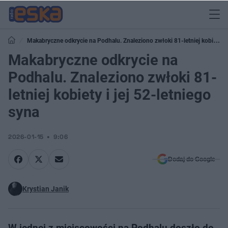
Makabryczne odkrycie na Podhalu. Znaleziono zwłoki 81-letniej kobiety i
jej 52-letniego syna
Makabryczne odkrycie na
Podhalu. Znaleziono zwłoki 81-
letniej kobiety i jej 52-letniego
syna
2026-01-15
9:06
Dodaj do Google
Krystian Janik
W jednej z miejscowości na Podhalu doszło do