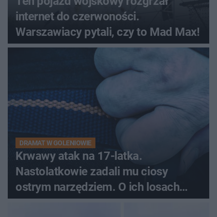
Ten pojazd wojskowy rozgrzał
internet do czerwoności.
Warszawiacy pytali, czy to Mad Max!
DRAMAT W GOLENIOWIE
Krwawy atak na 17-latka.
Nastolatkowie zadali mu ciosy
ostrym narzędziem. O ich losach
zdecyduje sąd rodzinny