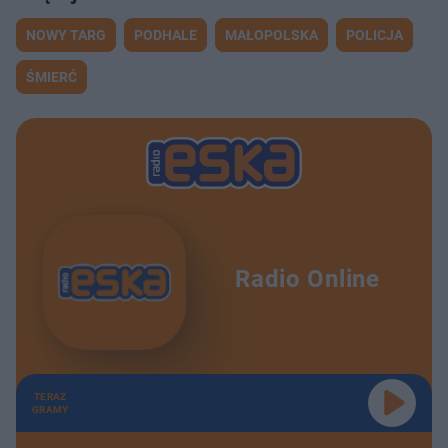
NOWY TARG
PODHALE
MAŁOPOLSKA
POLICJA
ŚMIERĆ
Radio Online
TERAZ
GRAMY