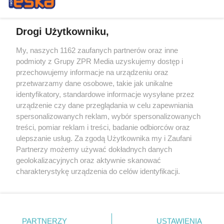
Drogi Użytkowniku,
My, naszych 1162 zaufanych partnerów oraz inne
Żaden utwór zamieszczony w serwisie nie może być powielany i
podmioty z Grupy ZPR Media uzyskujemy dostęp i
rozpowszechniany lub dalej rozpowszechniany w jakikolwiek sposób (w
przechowujemy informacje na urządzeniu oraz
tym także elektroniczny lub mechaniczny) na jakimkolwiek polu
eksploatacji w jakiejkolwiek formie, włącznie z umieszczaniem w
przetwarzamy dane osobowe, takie jak unikalne
Internecie bez pisemnej zgody właściciela praw. Jakiekolwiek użycie lub
identyfikatory, standardowe informacje wysyłane przez
wykorzystanie utworów w całości lub w części z naruszeniem prawa,
tzn. bez właściwej zgody, jest zabronione pod groźbą kary i może być
urządzenie czy dane przeglądania w celu zapewniania
ścigane prawnie.
spersonalizowanych reklam, wybór spersonalizowanych
treści, pomiar reklam i treści, badanie odbiorców oraz
ulepszanie usług. Za zgodą Użytkownika my i Zaufani
Partnerzy możemy używać dokładnych danych
geolokalizacyjnych oraz aktywnie skanować
charakterystykę urządzenia do celów identyfikacji.
Ponieważ cenimy Twoją prywatność, prosimy o zgodę na
O nas
korzystanie z tych technologii poprzez kliknięcie
Informacje prawne
„Akceptuję”. Zgoda jest dobrowolna i zawsze możesz ją
zmienić/wycofać klikając przycisk ustawień prywatności
PARTNERZY
USTAWIENIA
Nasze serwisy