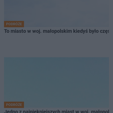
PODRÓŻE
To miasto w woj. małopolskim kiedyś było części
PODRÓŻE
Jedno z najpiękniejszych miast w woj. małopol