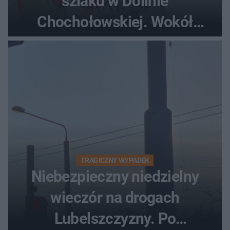
szlaku w Dolinie
Chochołowskiej. Wokół
turyści!
TRAGICZNY WYPADEK
Niebezpieczny niedzielny
wieczór na drogach
Lubelszczyzny. Po