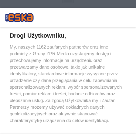
Drogi Użytkowniku,
My, naszych 1162 zaufanych partnerów oraz inne
Żaden utwór zamieszczony w serwisie nie może być powielany i
podmioty z Grupy ZPR Media uzyskujemy dostęp i
rozpowszechniany lub dalej rozpowszechniany w jakikolwiek sposób (w
przechowujemy informacje na urządzeniu oraz
tym także elektroniczny lub mechaniczny) na jakimkolwiek polu
eksploatacji w jakiejkolwiek formie, włącznie z umieszczaniem w
przetwarzamy dane osobowe, takie jak unikalne
Internecie bez pisemnej zgody właściciela praw. Jakiekolwiek użycie lub
identyfikatory, standardowe informacje wysyłane przez
wykorzystanie utworów w całości lub w części z naruszeniem prawa,
tzn. bez właściwej zgody, jest zabronione pod groźbą kary i może być
urządzenie czy dane przeglądania w celu zapewniania
ścigane prawnie.
spersonalizowanych reklam, wybór spersonalizowanych
treści, pomiar reklam i treści, badanie odbiorców oraz
ulepszanie usług. Za zgodą Użytkownika my i Zaufani
Partnerzy możemy używać dokładnych danych
geolokalizacyjnych oraz aktywnie skanować
charakterystykę urządzenia do celów identyfikacji.
Ponieważ cenimy Twoją prywatność, prosimy o zgodę na
O nas
korzystanie z tych technologii poprzez kliknięcie