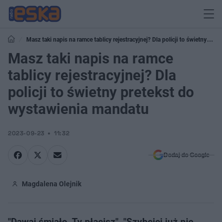
Masz taki napis na ramce tablicy rejestracyjnej? Dla policji to świetny
pretekst do wystawienia mandatu
Masz taki napis na ramce
tablicy rejestracyjnej? Dla
policji to świetny pretekst do
wystawienia mandatu
2023-09-23
11:32
Dodaj do Google
Magdalena Olejnik
"Dawaj śmiało, Ty płacisz", "Szybciej już nie