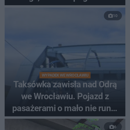
10
WYPADEK WE WROCŁAWIU
Taksówka zawisła nad Odrą
we Wrocławiu. Pojazd z
pasażerami o mało nie runął
do rzeki
6