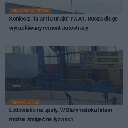
WIADOMOŚCI Z DRÓG
Koniec z „falami Dunaju” na A1. Rusza długo
wyczekiwany remont autostrady
MIASTO LATEM
Lodowisko na upały. W Białymstoku latem
można śmigać na łyżwach