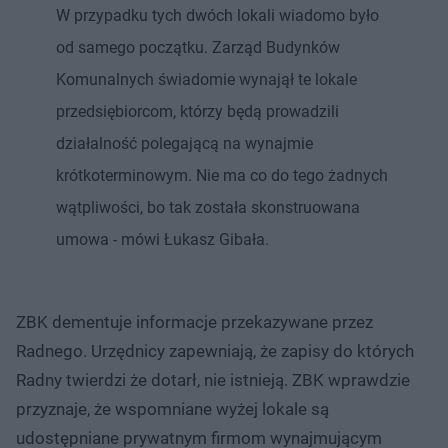
W przypadku tych dwóch lokali wiadomo było
od samego początku. Zarząd Budynków
Komunalnych świadomie wynajął te lokale
przedsiębiorcom, którzy będą prowadzili
działalność polegającą na wynajmie
krótkoterminowym. Nie ma co do tego żadnych
wątpliwości, bo tak została skonstruowana
umowa - mówi Łukasz Gibała.
ZBK dementuje informacje przekazywane przez
Radnego. Urzędnicy zapewniają, że zapisy do których
Radny twierdzi że dotarł, nie istnieją. ZBK wprawdzie
przyznaje, że wspomniane wyżej lokale są
udostępniane prywatnym firmom wynajmującym