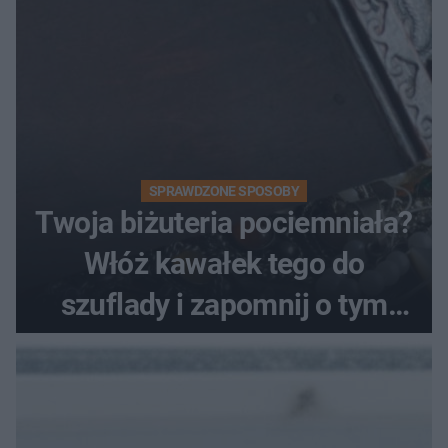
SPRAWDZONE SPOSOBY
Twoja biżuteria pociemniała?
Włóż kawałek tego do
szuflady i zapomnij o tym
problemie. Sposób na
pociemniałą biżuterię