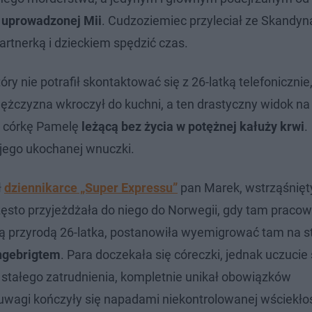
ec uprowadzonej Mii
. Cudzoziemiec przyleciał ze Skandyn
artnerką i dzieckiem spędzić czas.
óry nie potrafił skontaktować się z 26-latką telefonicznie
 Mężczyzna wkroczył do kuchni, a ten drastyczny widok n
ją córkę Pamelę
leżącą bez życia w potężnej kałuży krwi
.
 jego ukochanej wnuczki.
ł
dziennikarce „Super Expressu”
pan Marek, wstrząśnięty
ęsto przyjeżdżała do niego do Norwegii, gdy tam pracow
przyrodą 26-latka, postanowiła wyemigrować tam na s
Ingebrigtem
. Para doczekała się córeczki, jednak uczucie
 stałego zatrudnienia, kompletnie unikał obowiązków
wagi kończyły się napadami niekontrolowanej wściekłoś