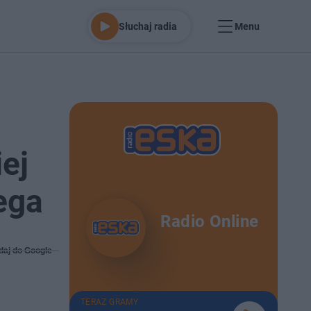
Słuchaj radia
Menu
ej
ega
Radio Online
daj do Google
TERAZ GRAMY