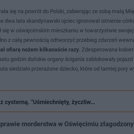
się na powrót do Polski, zabierając ze sobą małą Mię i
 dwa lata skandynawski ojciec ignorował istnienie córki
ił się w oświęcimskim mieszkaniu w towarzystwie swojej 
dno z całą pewnością odtworzyć przebieg zdarzeń wewnąt
ał ofiarę nożem kilkanaście razy
. Zdesperowana kobiet
astu godzin duńskie organy ścigania zablokowały pojazd
uta siedziało przerażone dziecko, które od tamtej pory
ę z cysterną. "Uśmiechnięty, życzliw…
w sprawie morderstwa w Oświęcimiu złagodzony