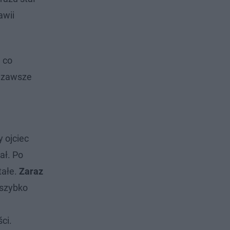
awii
, co
a zawsze
 ojciec
ał. Po
tałe.
Zaraz
 szybko
ci.