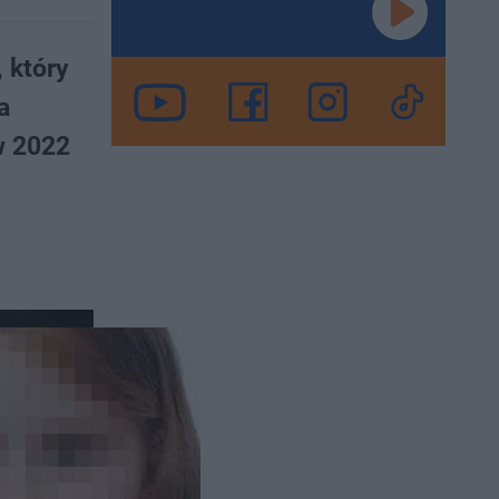
 który
a
 w 2022