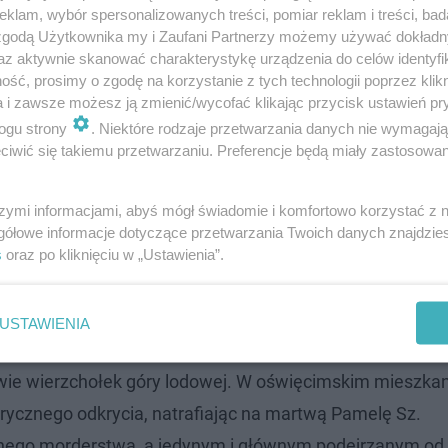
klam, wybór spersonalizowanych treści, pomiar reklam i treści, bad
 zgodą Użytkownika my i Zaufani Partnerzy możemy używać dokład
az aktywnie skanować charakterystykę urządzenia do celów identyfi
ść, prosimy o zgodę na korzystanie z tych technologii poprzez klikn
a i zawsze możesz ją zmienić/wycofać klikając przycisk ustawień pr
ogu strony
. Niektóre rodzaje przetwarzania danych nie wymagaj
iwić się takiemu przetwarzaniu. Preferencje będą miały zastosowanie
szymi informacjami, abyś mógł świadomie i komfortowo korzystać z
gółowe informacje dotyczące przetwarzania Twoich danych znajdzi
s
oraz po kliknięciu w „Ustawienia”.
stwo Polki
USTAWIENIA
edwie wierzchołek góry lodowej. W oświęcimskim mieszkan
brycznego odkrycia, natrafiając na martwą Pamelę Sz.
alnego morderstwa, a jedynym i głównym podejrzanym od 