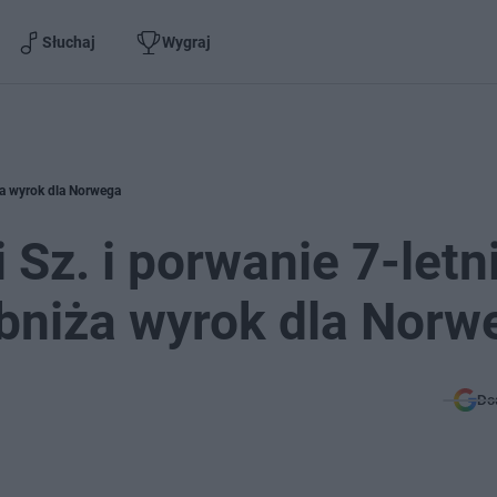
Słuchaj
Wygraj
ża wyrok dla Norwega
Sz. i porwanie 7-letni
bniża wyrok dla Norw
Do