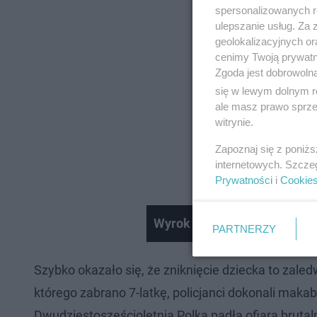
spersonalizowanych re
ulepszanie usług. Za
geolokalizacyjnych or
cenimy Twoją prywatno
Zgoda jest dobrowoln
się w lewym dolnym r
ale masz prawo sprzec
witrynie.
Zapoznaj się z poniż
internetowych. Szcze
Prywatności
i
Cookie
Wyrok dla Norwega za zabój
PARTNERZY
Szybko okazało się, że zniknięcie dziecka to zal
którego zabrano 7-latkę, policjanci dokonali maka
Dwudziestosześcioletnia Polka padła ofiarą brut