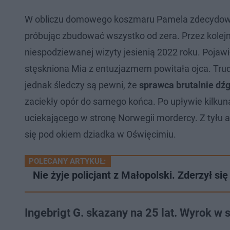
W obliczu domowego koszmaru Pamela zdecydowała 
próbując zbudować wszystko od zera. Przez kolejne
niespodziewanej wizyty jesienią 2022 roku. Pojaw
stęskniona Mia z entuzjazmem powitała ojca. Tru
jednak śledczy są pewni, że
sprawca brutalnie dźg
zaciekły opór do samego końca. Po upływie kilkun
uciekającego w stronę Norwegii mordercy. Z tyłu a
się pod okiem dziadka w Oświęcimiu.
POLECANY ARTYKUŁ:
Nie żyje policjant z Małopolski. Zderzył si
Ingebrigt G. skazany na 25 lat. Wyrok 