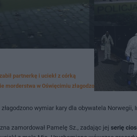
abił partnerkę i uciekł z córką
awie morderstwa w Oświęcimiu złagodzony
złagodzono wymiar kary dla obywatela Norwegii, I
zna zamordował Pamelę Sz., zadając jej
serię cio