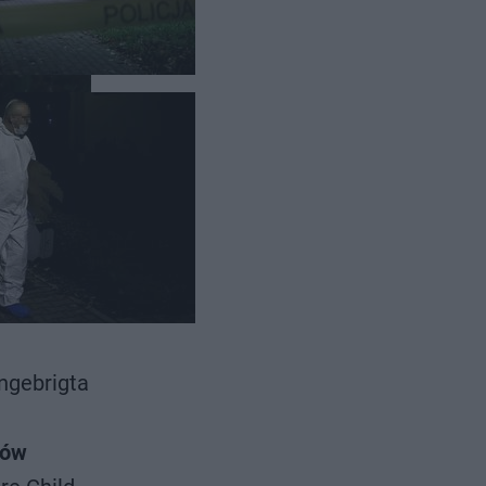
ngebrigta
sów