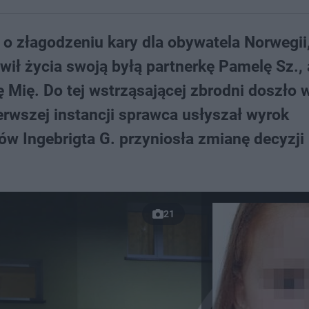
o złagodzeniu kary dla obywatela Norwegii,
ł życia swoją byłą partnerkę Pamelę Sz., 
ę Mię. Do tej wstrząsającej zbrodni doszło
erwszej instancji sprawca usłyszał wyrok
w Ingebrigta G. przyniosła zmianę decyzji
21