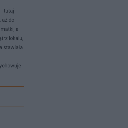
 tutaj
, aż do
matki, a
rz lokalu,
a stawiała
 wychowuje