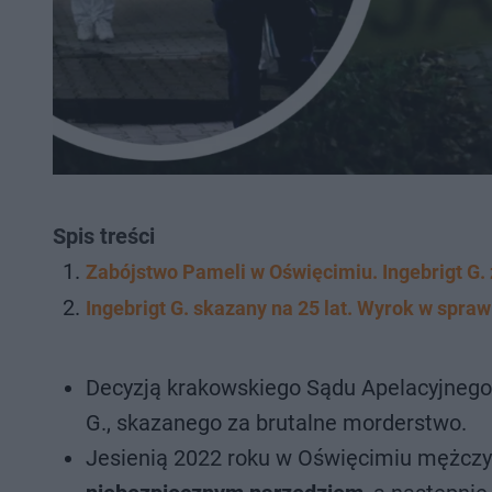
Spis treści
Zabójstwo Pameli w Oświęcimiu. Ingebrigt G. z
Ingebrigt G. skazany na 25 lat. Wyrok w spr
Decyzją krakowskiego Sądu Apelacyjnego 
G., skazanego za brutalne morderstwo.
Jesienią 2022 roku w Oświęcimiu mężczy