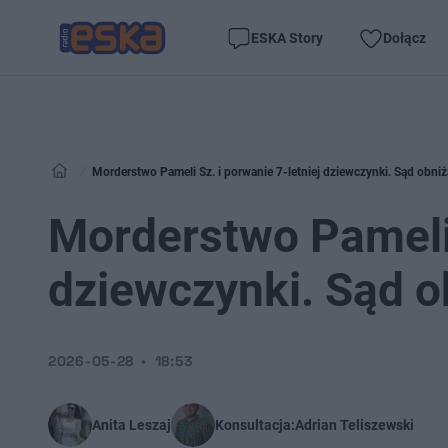
ESKA Story
Dołącz
Morderstwo Pameli Sz. i porwanie 7-letniej dziewczynki. Sąd obni
Morderstwo Pameli 
dziewczynki. Sąd o
2026-05-28
18:53
Anita Leszaj
Konsultacja:
Adrian Teliszewski