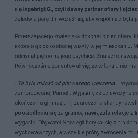
się
Ingebrigt G., czyli dawny partner ofiary i ojci
zaledwie parę dni wcześniej, aby wspólnie z byłą p
Przerażającego znaleziska dokonał ojciec ofiary, kt
skłoniło go do osobistej wizyty w jej mieszkaniu.
odcisnął piętno na jego psychice. Znalazł on swo
Równocześnie zorientował się, że w lokalu nie ma
-
To była miłość od pierwszego wejrzenia
– wyzna
zamordowanej Pameli. Wyjaśnił, że dziewczyna cz
ukończeniu gimnazjum, zauroczona skandynawską 
po osiedleniu się za granicą nawiązała relację z 
wygasło. Obywatel Norwegii borykał się z brakiem
wychowawczych, a wszelkie próby zwrócenia mu u