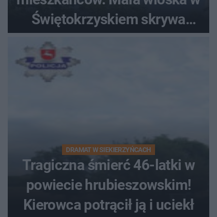
Świętokrzyskiem skrywa
zabytki, bywał tu nawet król
DRAMAT W SIEKIERZYŃCACH
Tragiczna śmierć 46-latki w
powiecie hrubieszowskim!
Kierowca potrącił ją i uciekł