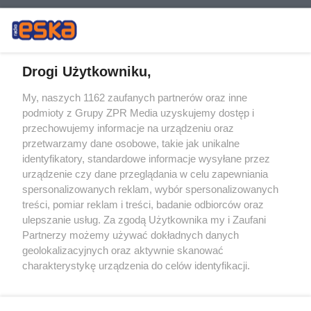
Drogi Użytkowniku,
My, naszych 1162 zaufanych partnerów oraz inne
Żaden utwór zamieszczony w serwisie nie może być powielany i
podmioty z Grupy ZPR Media uzyskujemy dostęp i
rozpowszechniany lub dalej rozpowszechniany w jakikolwiek sposób (w
przechowujemy informacje na urządzeniu oraz
tym także elektroniczny lub mechaniczny) na jakimkolwiek polu
eksploatacji w jakiejkolwiek formie, włącznie z umieszczaniem w
przetwarzamy dane osobowe, takie jak unikalne
Internecie bez pisemnej zgody właściciela praw. Jakiekolwiek użycie lub
identyfikatory, standardowe informacje wysyłane przez
wykorzystanie utworów w całości lub w części z naruszeniem prawa,
tzn. bez właściwej zgody, jest zabronione pod groźbą kary i może być
urządzenie czy dane przeglądania w celu zapewniania
ścigane prawnie.
spersonalizowanych reklam, wybór spersonalizowanych
treści, pomiar reklam i treści, badanie odbiorców oraz
ulepszanie usług. Za zgodą Użytkownika my i Zaufani
Partnerzy możemy używać dokładnych danych
geolokalizacyjnych oraz aktywnie skanować
charakterystykę urządzenia do celów identyfikacji.
Ponieważ cenimy Twoją prywatność, prosimy o zgodę na
O nas
korzystanie z tych technologii poprzez kliknięcie
Informacje prawne
„Akceptuję”. Zgoda jest dobrowolna i zawsze możesz ją