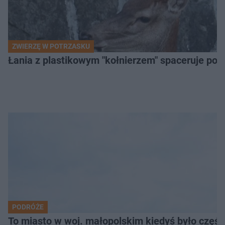
ZWIERZĘ W POTRZASKU
Łania z plastikowym "kołnierzem" spaceruje po s
PODRÓŻE
To miasto w woj. małopolskim kiedyś było części