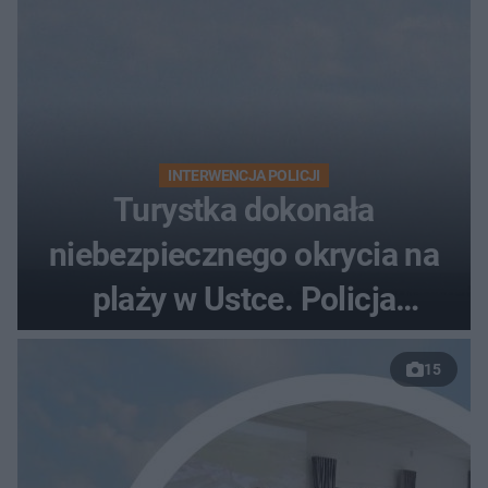
INTERWENCJA POLICJI
Turystka dokonała
niebezpiecznego okrycia na
plaży w Ustce. Policja
musiała zamknąć odcinek
15
wybrzeża