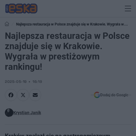
Najlepsza restauracja w Polsce znajduje się w Krakowie. Wygrała w
prestiżowym rankingu!
Najlepsza restauracja w Polsce
znajduje się w Krakowie.
Wygrała w prestiżowym
rankingu!
2025-05-19
16:19
Dodaj do Google
Krystian Janik
Kraków znalazł się na gastronomicznym