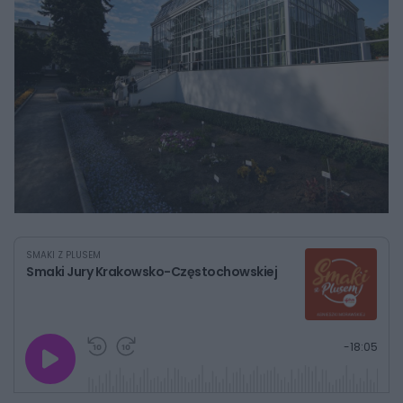
SMAKI Z PLUSEM
Smaki Jury Krakowsko-Częstochowskiej
G
P
P
P
-
18:05
r
r
r
o
a
z
z
j
z
e
e
w
w
o