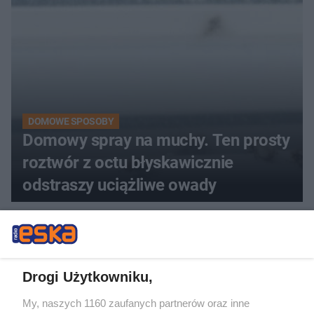
DOMOWE SPOSOBY
Domowy spray na muchy. Ten prosty
roztwór z octu błyskawicznie
odstraszy uciążliwe owady
ZOBACZ WIĘCEJ
Drogi Użytkowniku,
My, naszych 1160 zaufanych partnerów oraz inne