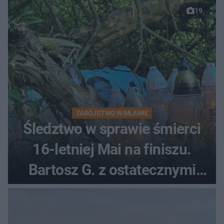
19
ZABÓJSTWO W MŁAWIE
Śledztwo w sprawie śmierci
16-letniej Mai na finiszu.
Bartosz G. z ostatecznymi
zarzutami