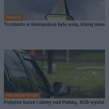
PODRÓŻE
To miasto w Małopolsce było wsią, której mieszk
PROGNOZA POGODY
Potężne burze i ulewy nad Polską. RCB wysłał 