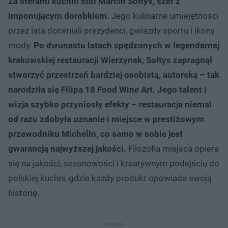
Za sterami kuchni stoi Marcin Sołtys, szef z
imponującym dorobkiem.
Jego kulinarne umiejętności
przez lata doceniali prezydenci, gwiazdy sportu i ikony
mody.
Po dwunastu latach spędzonych w legendarnej
krakowskiej restauracji Wierzynek, Sołtys zapragnął
stworzyć przestrzeń bardziej osobistą, autorską – tak
narodziła się Filipa 18 Food Wine Art. Jego talent i
wizja szybko przyniosły efekty – restauracja niemal
od razu zdobyła uznanie i miejsce w prestiżowym
przewodniku Michelin, co samo w sobie jest
gwarancją najwyższej jakości.
Filozofia miejsca opiera
się na jakości, sezonowości i kreatywnym podejściu do
polskiej kuchni, gdzie każdy produkt opowiada swoją
historię.