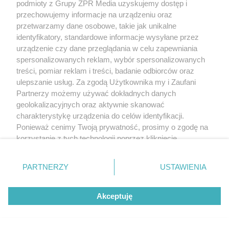
podmioty z Grupy ZPR Media uzyskujemy dostęp i
przechowujemy informacje na urządzeniu oraz
przetwarzamy dane osobowe, takie jak unikalne
identyfikatory, standardowe informacje wysyłane przez
urządzenie czy dane przeglądania w celu zapewniania
spersonalizowanych reklam, wybór spersonalizowanych
treści, pomiar reklam i treści, badanie odbiorców oraz
ulepszanie usług. Za zgodą Użytkownika my i Zaufani
Partnerzy możemy używać dokładnych danych
geolokalizacyjnych oraz aktywnie skanować
charakterystykę urządzenia do celów identyfikacji.
Ponieważ cenimy Twoją prywatność, prosimy o zgodę na
korzystanie z tych technologii poprzez kliknięcie
„Akceptuję”. Zgoda jest dobrowolna i zawsze możesz ją
zmienić/wycofać klikając przycisk ustawień prywatności
PARTNERZY
USTAWIENIA
znajdujący się w lewym dolnym rogu strony
. Niektóre
rodzaje przetwarzania danych nie wymagają zgody
Akceptuję
użytkownika, ale masz prawo sprzeciwić się takiemu
przetwarzaniu. Preferencje będą miały zastosowanie tylko
na tej witrynie.