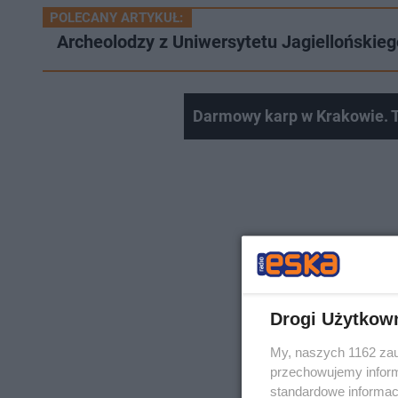
POLECANY ARTYKUŁ:
Archeolodzy z Uniwersytetu Jagiellońskieg
Darmowy karp w Krakowie. T
Drogi Użytkow
My, naszych 1162 zau
przechowujemy informa
standardowe informac