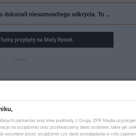
o dokonali niesamowitego odkrycia. To …
łumy przybyły na Mały Rynek
niku,
fanych partnerów oraz inne podmioty z Grupy ZPR Media uzyskujem
cje na urządzeniu oraz przetwarzamy dane osobowe, takie jak unika
je wysyłane przez urządzenie czy dane przeglądania w celu zapewn