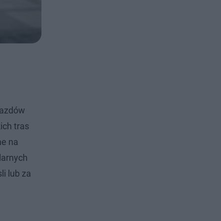
ojazdów
ich tras
ne na
larnych
i lub za