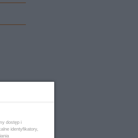
y dostęp i
lne identyfikatory,
iania