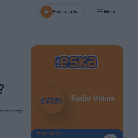
Słuchaj radia
Menu
?
Radio Online
daj do Google
TERAZ GRAMY