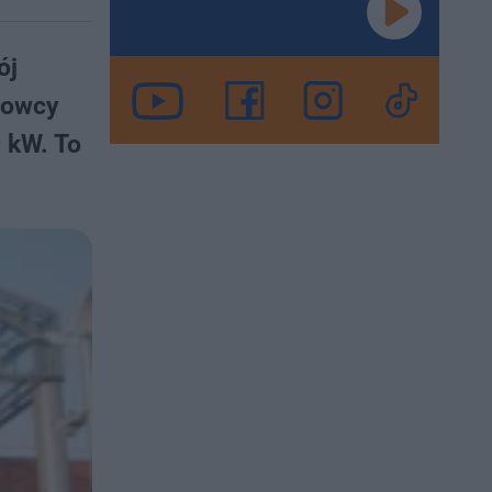
ój
rowcy
 kW. To