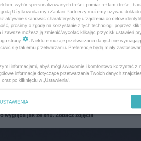
klam, wybór spersonalizowanych treści, pomiar reklam i treści, bad
 zgodą Użytkownika my i Zaufani Partnerzy możemy używać dokład
ce
az aktywnie skanować charakterystykę urządzenia do celów identyfi
ść, prosimy o zgodę na korzystanie z tych technologii poprzez klikn
a i zawsze możesz ją zmienić/wycofać klikając przycisk ustawień pr
rakowie, w którym można naładować swój samochód. Ła
ogu strony
. Niektóre rodzaje przetwarzania danych nie wymagaj
iemnym i są czynne przez całą dobę. W zaledwie 40 minu
iwić się takiemu przetwarzaniu. Preferencje będą miały zastosowanie
5 minut do 100% baterii. To wygodne rozwiązanie dla osó
szymi informacjami, abyś mógł świadomie i komfortowo korzystać z
eny ładowania mogą być uzależnione od różnych czynników
gółowe informacje dotyczące przetwarzania Twoich danych znajdzi
j, a także różnice wynikające z aktualnych warunków rynk
s
oraz po kliknięciu w „Ustawienia”.
aładujemy auto od 1,50 zł do 1,70 zł. Poza godzinami s
USTAWIENIA
 wygląda jak ze snu. Zobacz zdjęcia