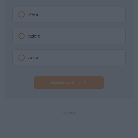
rzeka
jezioro
zalew
Następne pytanie