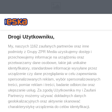
Drogi Użytkowniku,
My, naszych 1162 zaufanych partnerów oraz inne
Żaden utwór zamieszczony w serwisie nie może być powielany i
podmioty z Grupy ZPR Media uzyskujemy dostęp i
rozpowszechniany lub dalej rozpowszechniany w jakikolwiek sposób (w
tym także elektroniczny lub mechaniczny) na jakimkolwiek polu
przechowujemy informacje na urządzeniu oraz
eksploatacji w jakiejkolwiek formie, włącznie z umieszczaniem w
przetwarzamy dane osobowe, takie jak unikalne
Internecie bez pisemnej zgody właściciela praw. Jakiekolwiek użycie lub
identyfikatory, standardowe informacje wysyłane przez
wykorzystanie utworów w całości lub w części z naruszeniem prawa,
tzn. bez właściwej zgody, jest zabronione pod groźbą kary i może być
urządzenie czy dane przeglądania w celu zapewniania
ścigane prawnie.
spersonalizowanych reklam, wybór spersonalizowanych
treści, pomiar reklam i treści, badanie odbiorców oraz
ulepszanie usług. Za zgodą Użytkownika my i Zaufani
Partnerzy możemy używać dokładnych danych
geolokalizacyjnych oraz aktywnie skanować
charakterystykę urządzenia do celów identyfikacji.
Ponieważ cenimy Twoją prywatność, prosimy o zgodę na