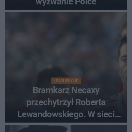
wyzwanie Polce
LEAGUES CUP
Bramkarz Necaxy
przechytrzył Roberta
Lewandowskiego. W sieci
krąży wideo z tego pojedynku