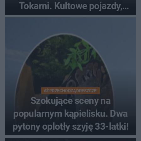
Tokarni. Kultowe pojazdy,
pokazy i muzyczna scena w
Muzeum Wsi Kieleckiej
AŻ PRZECHODZĄ DRESZCZE!
Szokujące sceny na
popularnym kąpielisku. Dwa
pytony oplotły szyję 33-latki!