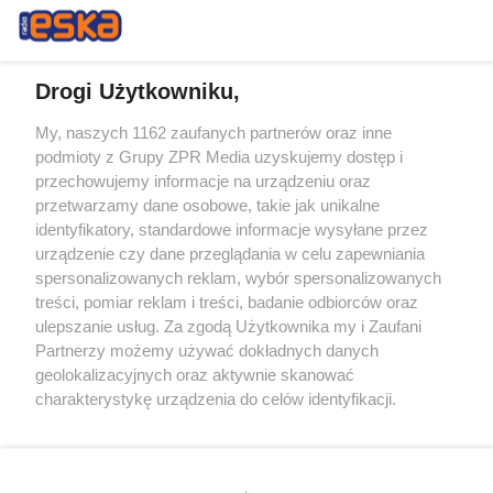
Drogi Użytkowniku,
My, naszych 1162 zaufanych partnerów oraz inne
Żaden utwór zamieszczony w serwisie nie może być powielany i
podmioty z Grupy ZPR Media uzyskujemy dostęp i
rozpowszechniany lub dalej rozpowszechniany w jakikolwiek sposób (w
tym także elektroniczny lub mechaniczny) na jakimkolwiek polu
przechowujemy informacje na urządzeniu oraz
eksploatacji w jakiejkolwiek formie, włącznie z umieszczaniem w
przetwarzamy dane osobowe, takie jak unikalne
Internecie bez pisemnej zgody właściciela praw. Jakiekolwiek użycie lub
identyfikatory, standardowe informacje wysyłane przez
wykorzystanie utworów w całości lub w części z naruszeniem prawa,
tzn. bez właściwej zgody, jest zabronione pod groźbą kary i może być
urządzenie czy dane przeglądania w celu zapewniania
ścigane prawnie.
spersonalizowanych reklam, wybór spersonalizowanych
treści, pomiar reklam i treści, badanie odbiorców oraz
ulepszanie usług. Za zgodą Użytkownika my i Zaufani
Partnerzy możemy używać dokładnych danych
geolokalizacyjnych oraz aktywnie skanować
charakterystykę urządzenia do celów identyfikacji.
Ponieważ cenimy Twoją prywatność, prosimy o zgodę na
O nas
korzystanie z tych technologii poprzez kliknięcie
Informacje prawne
„Akceptuję”. Zgoda jest dobrowolna i zawsze możesz ją