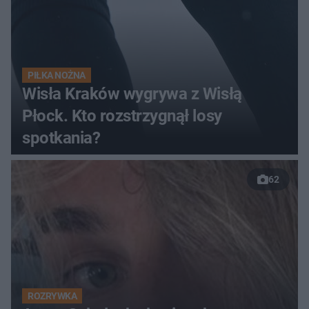
PIŁKA NOŻNA
Wisła Kraków wygrywa z Wisłą
Płock. Kto rozstrzygnął losy
spotkania?
62
ROZRYWKA