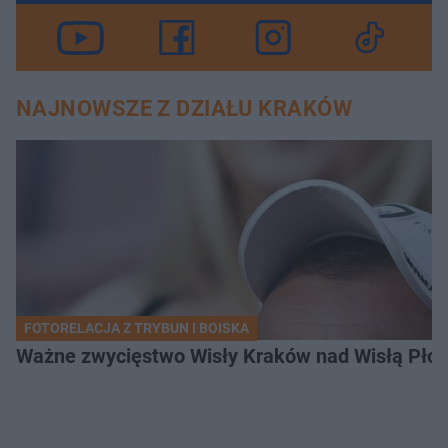
NAJNOWSZE Z DZIAŁU KRAKÓW
FOTORELACJA Z TRYBUN I BOISKA
Ważne zwycięstwo Wisły Kraków nad Wisłą Płoc