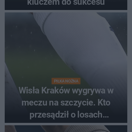
kluczem do sukcesu
PIŁKA NOŻNA
Wisła Kraków wygrywa w
meczu na szczycie. Kto
przesądził o losach
spotkania?