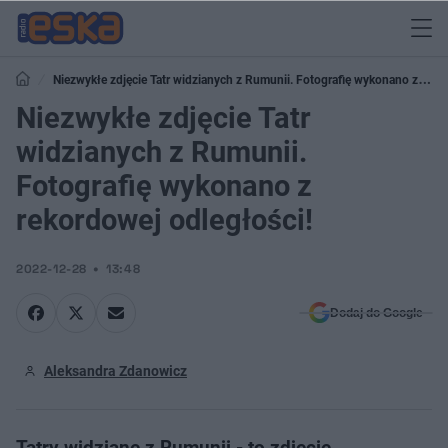
Niezwykłe zdjęcie Tatr widzianych z Rumunii. Fotografię wykonano z
rekordowej odległości!
Niezwykłe zdjęcie Tatr
widzianych z Rumunii.
Fotografię wykonano z
rekordowej odległości!
2022-12-28
13:48
Dodaj do Google
Aleksandra Zdanowicz
Tatry widziane z Rumunii - to zdjęcie