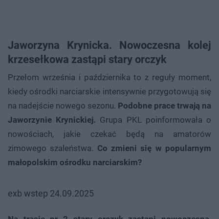
Jaworzyna Krynicka. Nowoczesna kolej
krzesełkowa zastąpi stary orczyk
Przełom września i października to z reguły moment,
kiedy ośrodki narciarskie intensywnie przygotowują się
na nadejście nowego sezonu.
Podobne prace trwają na
Jaworzynie Krynickiej.
Grupa PKL poinformowała o
nowościach, jakie czekać będą na amatorów
zimowego szaleństwa.
Co zmieni się w popularnym
małopolskim ośrodku narciarskim?
exb wstep 24.09.2025
Na trasie nr 2 stary orczyk zastąpi nowoczesna,