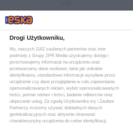
Drogi Użytkowniku,
My, naszych 1162 zaufanych partnerów oraz inne
Żaden utwór zamieszczony w serwisie nie może być powielany i
podmioty z Grupy ZPR Media uzyskujemy dostęp i
rozpowszechniany lub dalej rozpowszechniany w jakikolwiek sposób (w
przechowujemy informacje na urządzeniu oraz
tym także elektroniczny lub mechaniczny) na jakimkolwiek polu
eksploatacji w jakiejkolwiek formie, włącznie z umieszczaniem w
przetwarzamy dane osobowe, takie jak unikalne
Internecie bez pisemnej zgody właściciela praw. Jakiekolwiek użycie lub
identyfikatory, standardowe informacje wysyłane przez
wykorzystanie utworów w całości lub w części z naruszeniem prawa,
tzn. bez właściwej zgody, jest zabronione pod groźbą kary i może być
urządzenie czy dane przeglądania w celu zapewniania
ścigane prawnie.
spersonalizowanych reklam, wybór spersonalizowanych
treści, pomiar reklam i treści, badanie odbiorców oraz
ulepszanie usług. Za zgodą Użytkownika my i Zaufani
Partnerzy możemy używać dokładnych danych
geolokalizacyjnych oraz aktywnie skanować
charakterystykę urządzenia do celów identyfikacji.
Ponieważ cenimy Twoją prywatność, prosimy o zgodę na
O nas