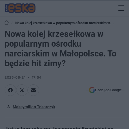
Nowa kolej krzesełkowa w popularnym ośrodku narciarskim w
Małopolsce. To będzie hit zimy?
Nowa kolej krzesełkowa w
popularnym ośrodku
narciarskim w Małopolsce. To
będzie hit zimy?
2025-09-24
17:54
Dodaj do Google
Maksymilian Tokarczyk
Już w tym roku na Jaworzynie Krynickiej na