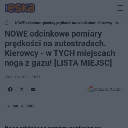
NOWE odcinkowe pomiary prędkości na autostradach. Kierowcy - w
TYCH miejscach noga z gazu! [LISTA MIEJSC]
NOWE odcinkowe pomiary
prędkości na autostradach.
Kierowcy - w TYCH miejscach
noga z gazu! [LISTA MIEJSC]
2022-04-07
11:31
Dodaj do Google
nm
PAP.
Nowe odcinkowe pomiary prędkości na