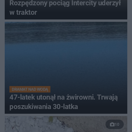
Rozpędzony pociąg Intercity uderzył
w traktor
DRAMAT NAD WODĄ
47-latek utonął na żwirowni. Trwają
poszukiwania 30-latka
10