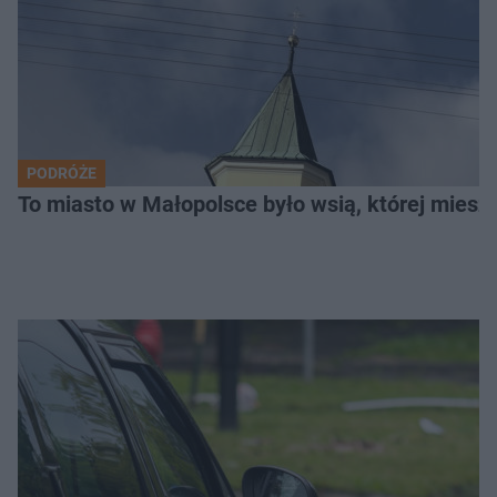
PODRÓŻE
To miasto w Małopolsce było wsią, której mieszk