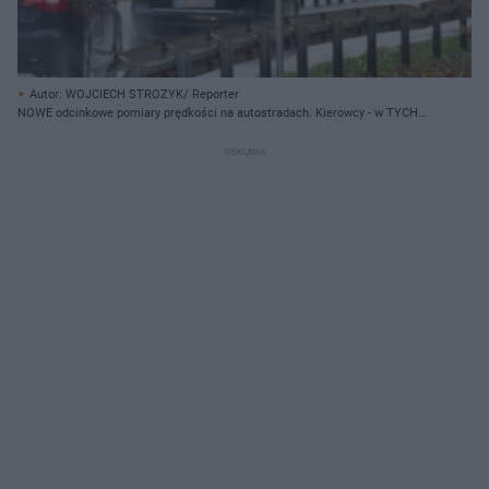
Autor: WOJCIECH STROZYK/ Reporter
NOWE odcinkowe pomiary prędkości na autostradach. Kierowcy - w TYCH
miejscach noga z gazu! [LISTA MIEJSC]