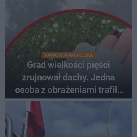
NAWAŁNICA NAD POLSKĄ
Grad wielkości pięści
zrujnował dachy. Jedna
osoba z obrażeniami trafiła
do szpitala