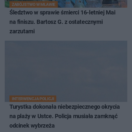
ZABÓJSTWO W MŁAWIE
Śledztwo w sprawie śmierci 16-letniej Mai
na finiszu. Bartosz G. z ostatecznymi
zarzutami
INTERWENCJA POLICJI
Turystka dokonała niebezpiecznego okrycia
na plaży w Ustce. Policja musiała zamknąć
odcinek wybrzeża