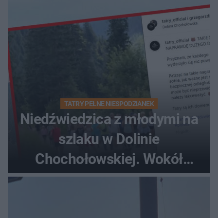
TATRY PEŁNE NIESPODZIANEK
Niedźwiedzica z młodymi na
szlaku w Dolinie
Chochołowskiej. Wokół
turyści!