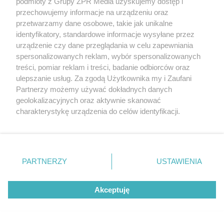
podmioty z Grupy ZPR Media uzyskujemy dostęp i
przechowujemy informacje na urządzeniu oraz
przetwarzamy dane osobowe, takie jak unikalne
identyfikatory, standardowe informacje wysyłane przez
urządzenie czy dane przeglądania w celu zapewniania
PIŁKA NOŻNA
spersonalizowanych reklam, wybór spersonalizowanych
Wisła Płock – Lech Poznań.
treści, pomiar reklam i treści, badanie odbiorców oraz
ulepszanie usług. Za zgodą Użytkownika my i Zaufani
Kiedy nowy termin meczu
Partnerzy możemy używać dokładnych danych
geolokalizacyjnych oraz aktywnie skanować
charakterystykę urządzenia do celów identyfikacji.
Ponieważ cenimy Twoją prywatność, prosimy o zgodę na
korzystanie z tych technologii poprzez kliknięcie
„Akceptuję”. Zgoda jest dobrowolna i zawsze możesz ją
zmienić/wycofać klikając przycisk ustawień prywatności
PARTNERZY
USTAWIENIA
znajdujący się w lewym dolnym rogu strony
. Niektóre
rodzaje przetwarzania danych nie wymagają zgody
Akceptuję
użytkownika, ale masz prawo sprzeciwić się takiemu
przetwarzaniu. Preferencje będą miały zastosowanie tylko
PIŁKA NOŻNA
na tej witrynie.
Jagiellonia Białystok przegrywa z