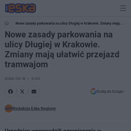
Nowe zasady parkowania na ulicy Długiej w Krakowie. Zmiany mają
ułatwić przejazd tramwajom
Nowe zasady parkowania na
ulicy Długiej w Krakowie.
Zmiany mają ułatwić przejazd
tramwajom
2026-05-12
4:00
Dodaj do Google
Redakcja Eska Regiony
Urzędnicy wprowadzili ograniczenia w