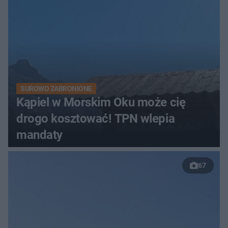
SUROWO ZABRONIONE
Kąpiel w Morskim Oku może cię
drogo kosztować! TPN wlepia
mandaty
67