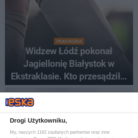
PIŁKA NOŻNA
Widzew Łódź pokonał
Jagiellonię Białystok w
Ekstraklasie. Kto przesądził o
losach meczu?
Drogi Użytkowniku,
My, naszych 1162 zaufanych partnerów oraz inne