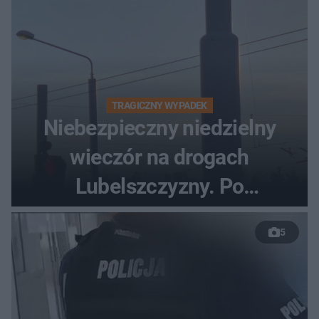
TRAGICZNY WYPADEK
Niebezpieczny niedzielny
wieczór na drogach
Lubelszczyzny. Po
nieudanym manewrze
5
wyprzedzania zginął
kierowca auta