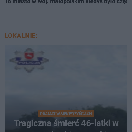
To miasto w woj. małopolskim kiedyś było części
LOKALNIE:
DRAMAT W SIEKIERZYŃCACH
Tragiczna śmierć 46-latki w