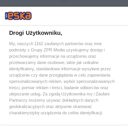
Drogi Użytkowniku,
My, naszych 1162 zaufanych partnerów oraz inne
Żaden utwór zamieszczony w serwisie nie może być powielany i
podmioty z Grupy ZPR Media uzyskujemy dostęp i
rozpowszechniany lub dalej rozpowszechniany w jakikolwiek sposób (w
przechowujemy informacje na urządzeniu oraz
tym także elektroniczny lub mechaniczny) na jakimkolwiek polu
eksploatacji w jakiejkolwiek formie, włącznie z umieszczaniem w
przetwarzamy dane osobowe, takie jak unikalne
Internecie bez pisemnej zgody właściciela praw. Jakiekolwiek użycie lub
identyfikatory, standardowe informacje wysyłane przez
wykorzystanie utworów w całości lub w części z naruszeniem prawa,
tzn. bez właściwej zgody, jest zabronione pod groźbą kary i może być
urządzenie czy dane przeglądania w celu zapewniania
ścigane prawnie.
spersonalizowanych reklam, wybór spersonalizowanych
treści, pomiar reklam i treści, badanie odbiorców oraz
ulepszanie usług. Za zgodą Użytkownika my i Zaufani
Partnerzy możemy używać dokładnych danych
geolokalizacyjnych oraz aktywnie skanować
charakterystykę urządzenia do celów identyfikacji.
Ponieważ cenimy Twoją prywatność, prosimy o zgodę na
O nas
korzystanie z tych technologii poprzez kliknięcie