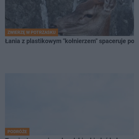
ZWIERZĘ W POTRZASKU
Łania z plastikowym "kołnierzem" spaceruje po s
PODRÓŻE