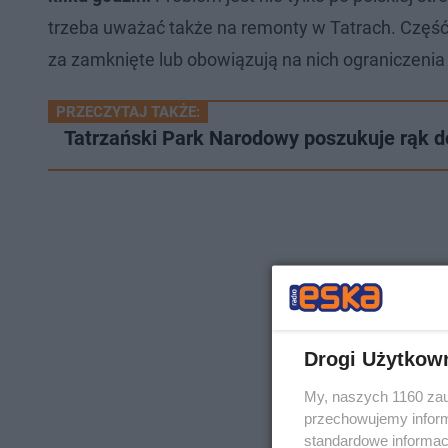
trzeba uważać także na remonty w Tatrach. Część
za zamknięte lub obowiązują na nich ograniczenia
PRZECZYTAJ TAKŻE:
Tatrzański Park Narodowy poszukuje rąk d
Drogi Użytkow
My, naszych 1160 zau
przechowujemy informa
standardowe informac