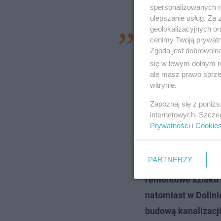
spersonalizowanych re
ulepszanie usług. Za
geolokalizacyjnych or
— W Tatrach panuje
cenimy Twoją prywatno
Zgoda jest dobrowoln
trudniejszych tech
się w lewym dolnym r
tworzą się kolejki
ale masz prawo sprzec
dotyczy to m.in. k
witrynie.
rejonu Orlej Perci.
Zapoznaj się z poniż
internetowych. Szcze
do Rakonia prowad
Prywatności
i
Cookie
poprawą odwodnien
Prosimy o dostosow
PARTNERZY
remoncie.
W Dolini
remontowe szlaku 
natomiast w Dolini
budową kanalizacji