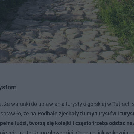
rystom
 że warunki do uprawiania turystyki górskiej w Tatrach s
sprawiło, że
na Podhale zjechały tłumy turystów i turys
pełne ludzi, tworzą się kolejki i często trzeba odstać n
onie gór, ale także po słowackiej. Obecnie, jak wskazują p