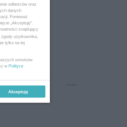
anie odbiorców oraz
nych danych
kacji. Ponieważ
ięcie „Akceptuję”.
ywatności znajdujący
ą zgody użytkownika,
 tylko na tej
 naszych serwisów
esz w
Polityce
Akceptuję