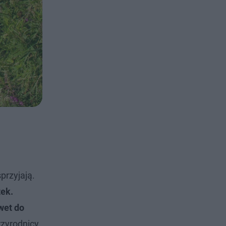
przyjają.
tek.
awet do
rzyrodnicy,