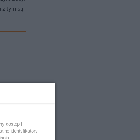
 z tym są
y dostęp i
lne identyfikatory,
iania