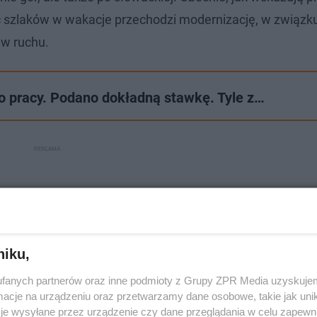
 szlaków w wakacje przechodzi modernizację, w związku
 w ruchu.
o pracy. Podano dokładną stawkę. Tyle z…
niku,
fanych partnerów oraz inne podmioty z Grupy ZPR Media uzyskujem
cje na urządzeniu oraz przetwarzamy dane osobowe, takie jak unika
je wysyłane przez urządzenie czy dane przeglądania w celu zapewn