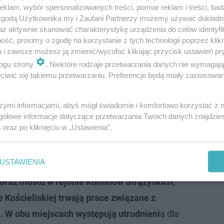
klam, wybór spersonalizowanych treści, pomiar reklam i treści, bad
 zgodą Użytkownika my i Zaufani Partnerzy możemy używać dokład
az aktywnie skanować charakterystykę urządzenia do celów identyfi
 bardzo duży ruch turystyczny
. W miejscach
ść, prosimy o zgodę na korzystanie z tych technologii poprzez klikn
a i zawsze możesz ją zmienić/wycofać klikając przycisk ustawień pr
nicznie, zwłaszcza tam, gdzie są łańcuchy,
ogu strony
. Niektóre rodzaje przetwarzania danych nie wymagaj
, co wydłuża czas trwania wycieczki —
iwić się takiemu przetwarzaniu. Preferencje będą miały zastosowanie
opuły szczytowej Giewontu, Świnicy, Rysów,
Na odcinku szlaku od Bobrowieckiego Żlebu
szymi informacjami, abyś mógł świadomie i komfortowo korzystać z
gółowe informacje dotyczące przetwarzania Twoich danych znajdzi
zone są prace związane z jego odbudową,
s
oraz po kliknięciu w „Ustawienia”.
ia oraz ogólną modernizacją szlaku.
anie się do poleceń osób pracujących przy
USTAWIENIA
e Strążyskiej prowadzone są prace
oraz mostu w rejonie Kominów Strążyskich,
e Kościeliskiej trwają prace związane z
. W obu miejscach występują utrudnieni
a dla