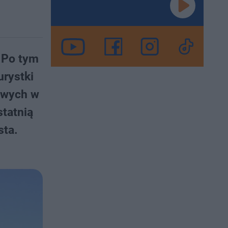
. Po tym
urystki
gowych w
tatnią
sta.