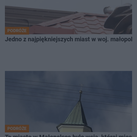
PODRÓŻE
Jedno z najpiękniejszych miast w woj. małopols
PODRÓŻE