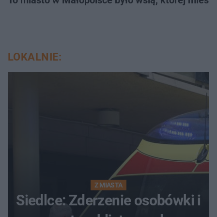
To miasto w Małopolsce było wsią, której mieszk
LOKALNIE:
Z MIASTA
Siedlce: Zderzenie osobówki i