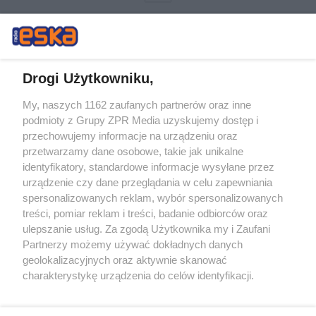
Drogi Użytkowniku,
My, naszych 1162 zaufanych partnerów oraz inne
Żaden utwór zamieszczony w serwisie nie może być powielany i
podmioty z Grupy ZPR Media uzyskujemy dostęp i
rozpowszechniany lub dalej rozpowszechniany w jakikolwiek sposób (w
przechowujemy informacje na urządzeniu oraz
tym także elektroniczny lub mechaniczny) na jakimkolwiek polu
eksploatacji w jakiejkolwiek formie, włącznie z umieszczaniem w
przetwarzamy dane osobowe, takie jak unikalne
Internecie bez pisemnej zgody właściciela praw. Jakiekolwiek użycie lub
identyfikatory, standardowe informacje wysyłane przez
wykorzystanie utworów w całości lub w części z naruszeniem prawa,
tzn. bez właściwej zgody, jest zabronione pod groźbą kary i może być
urządzenie czy dane przeglądania w celu zapewniania
ścigane prawnie.
spersonalizowanych reklam, wybór spersonalizowanych
treści, pomiar reklam i treści, badanie odbiorców oraz
ulepszanie usług. Za zgodą Użytkownika my i Zaufani
Partnerzy możemy używać dokładnych danych
geolokalizacyjnych oraz aktywnie skanować
charakterystykę urządzenia do celów identyfikacji.
Ponieważ cenimy Twoją prywatność, prosimy o zgodę na
O nas
korzystanie z tych technologii poprzez kliknięcie