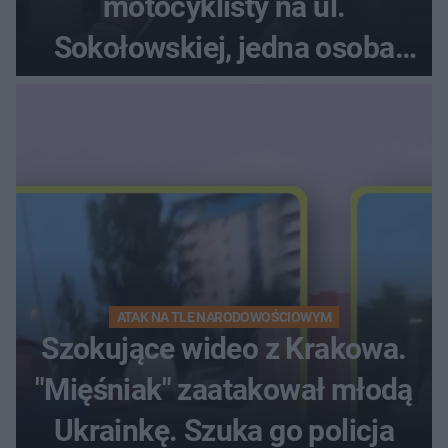
motocyklisty na ul.
Sokołowskiej, jedna osoba
ranna!
ATAK NA TLE NARODOWOŚCIOWYM
Szokujące wideo z Krakowa.
"Mięśniak" zaatakował młodą
Ukrainkę. Szuka go policja