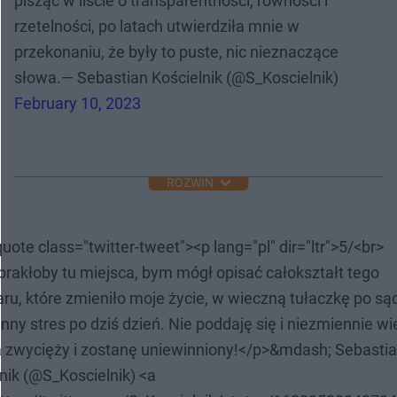
pisząc w liście o transparentności, równości i
rzetelności, po latach utwierdziła mnie w
przekonaniu, że były to puste, nic nieznaczące
słowa.— Sebastian Kościelnik (@S_Koscielnik)
February 10, 2023
ROZWIŃ
uote class="twitter-tweet"><p lang="pl" dir="ltr">5/<br>
rakłoby tu miejsca, bym mógł opisać całokształt tego
u, które zmieniło moje życie, w wieczną tułaczkę po sąd
nny stres po dziś dzień. Nie poddaję się i niezmiennie wi
 zwycięży i zostanę uniewinniony!</p>&mdash; Sebasti
nik (@S_Koscielnik) <a