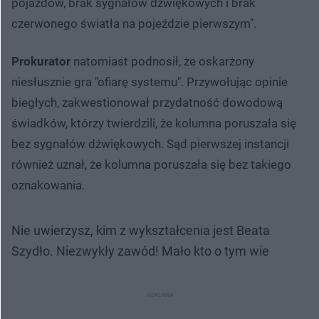
pojazdów, brak sygnałów dźwiękowych i brak
czerwonego światła na pojeździe pierwszym".
Prokurator
natomiast podnosił, że oskarżony
niesłusznie gra "ofiarę systemu". Przywołując opinie
biegłych, zakwestionował przydatność dowodową
świadków, którzy twierdzili, że kolumna poruszała się
bez sygnałów dźwiękowych. Sąd pierwszej instancji
również uznał, że kolumna poruszała się bez takiego
oznakowania.
Nie uwierzysz, kim z wykształcenia jest Beata
Szydło. Niezwykły zawód! Mało kto o tym wie