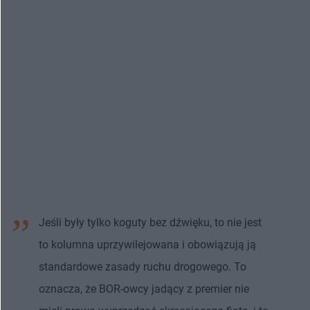
Jeśli były tylko koguty bez dźwięku, to nie jest
to kolumna uprzywilejowana i obowiązują ją
standardowe zasady ruchu drogowego. To
oznacza, że BOR-owcy jadący z premier nie