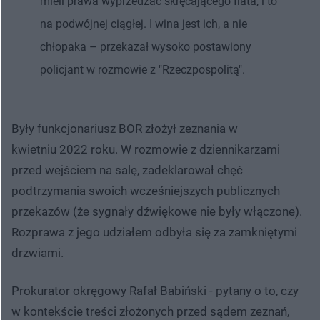
mieli prawa wyprzedzać skręcającego fiata, i to
na podwójnej ciągłej. I wina jest ich, a nie
chłopaka – przekazał wysoko postawiony
policjant w rozmowie z "Rzeczpospolitą".
Były funkcjonariusz BOR złożył zeznania w
kwietniu 2022 roku. W rozmowie z dziennikarzami
przed wejściem na salę, zadeklarował chęć
podtrzymania swoich wcześniejszych publicznych
przekazów (że sygnały dźwiękowe nie były włączone).
Rozprawa z jego udziałem odbyła się za zamkniętymi
drzwiami.
Prokurator okręgowy Rafał Babiński - pytany o to, czy
w kontekście treści złożonych przed sądem zeznań,