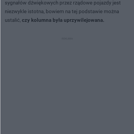
sygnałów dźwiękowych przez rządowe pojazdy jest
niezwykle istotna, bowiem na tej podstawie można
ustalić,
czy kolumna była uprzywilejowana.