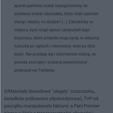
aparat państwa został zaangażowany do
działania wobec obywatela, który miał czelność
stanąć władzy na drodze? (...) Zabrakłoby tu
miejsca, bym mógł opisać całokształt tego
koszmaru, które zmieniło moje życie, w wieczną
tułaczkę po sądach i nieustanny stres po dziś
dzień. Nie poddaję się i niezmiennie wierzę, że
prawda zwycięży i zostanę uniewinniony! -
przekazał na Twitterze.
3/Materiały dowodowe "ulegały" zniszczeniu,
świadków próbowano zdyskredytować, TVP od
początku manipulowało faktami, a Pani Premier