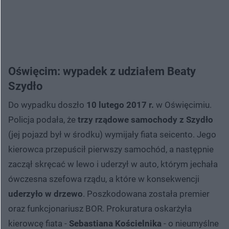
Oświęcim: wypadek z udziałem Beaty
Szydło
Do wypadku doszło
10 lutego 2017 r.
w Oświęcimiu.
Policja podała, że
trzy rządowe samochody z Szydło
(jej pojazd był w środku) wymijały fiata seicento. Jego
kierowca przepuścił pierwszy samochód, a następnie
zaczął skręcać w lewo i uderzył w auto, którym jechała
ówczesna szefowa rządu, a które w konsekwencji
uderzyło w drzewo
. Poszkodowana została premier
oraz funkcjonariusz BOR. Prokuratura oskarżyła
kierowcę fiata -
Sebastiana Kościelnika
- o nieumyślne