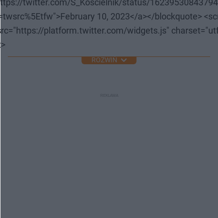
https://twitter.com/S_Koscielnik/status/1623953084379
c=twsrc%5Etfw">February 10, 2023</a></blockquote> <scr
rc="https://platform.twitter.com/widgets.js" charset="utf
t>
ROZWIŃ