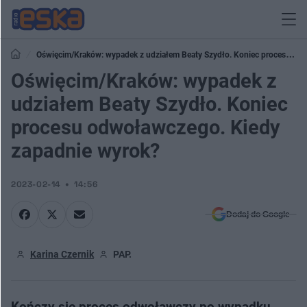
Oświęcim/Kraków: wypadek z udziałem Beaty Szydło. Koniec procesu
odwoławczego. Kiedy zapadnie wyrok?
Oświęcim/Kraków: wypadek z
udziałem Beaty Szydło. Koniec
procesu odwoławczego. Kiedy
zapadnie wyrok?
2023-02-14
14:56
Dodaj do Google
Karina Czernik
PAP.
Kończy się proces odwoławczy po wypadku