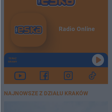
Radio Online
TERAZ
GRAMY
NAJNOWSZE Z DZIAŁU KRAKÓW