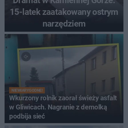
Dramat w Kamiennej Górze.
15-latek zaatakowany ostrym
narzędziem
NIEWIARYGODNE!
Wkurzony rolnik zaorał świeży asfalt
w Gliwicach. Nagranie z demolką
podbija sieć