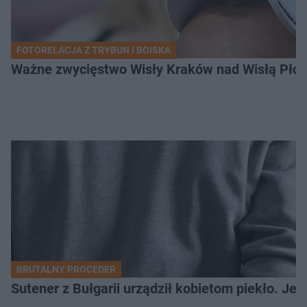
FOTORELACJA Z TRYBUN I BOISKA
Ważne zwycięstwo Wisły Kraków nad Wisłą Płoc
BRUTALNY PROCEDER
Sutener z Bułgarii urządził kobietom piekło. Jedn