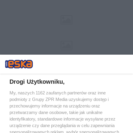
Drogi Użytkowniku,
My, naszych 1162 zaufanych partnerów oraz inne
Żaden utwór zamieszczony w serwisie nie może być powielany i
podmioty z Grupy ZPR Media uzyskujemy dostęp i
rozpowszechniany lub dalej rozpowszechniany w jakikolwiek sposób (w
przechowujemy informacje na urządzeniu oraz
tym także elektroniczny lub mechaniczny) na jakimkolwiek polu
eksploatacji w jakiejkolwiek formie, włącznie z umieszczaniem w
przetwarzamy dane osobowe, takie jak unikalne
Internecie bez pisemnej zgody właściciela praw. Jakiekolwiek użycie lub
identyfikatory, standardowe informacje wysyłane przez
wykorzystanie utworów w całości lub w części z naruszeniem prawa,
tzn. bez właściwej zgody, jest zabronione pod groźbą kary i może być
urządzenie czy dane przeglądania w celu zapewniania
ścigane prawnie.
spersonalizowanych reklam, wybór spersonalizowanych