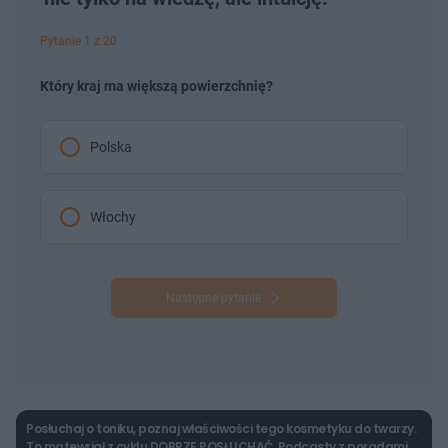
Pytanie 1 z 20
Który kraj ma większą powierzchnię?
Polska
Włochy
Następne pytanie
Posłuchaj o toniku, poznaj właściwości tego kosmetyku do twarzy.
To matewriał z cyklu DOBRZE POSŁUCHAĆ. Podcasty z poradami.