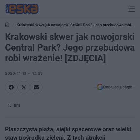
Krakowski skwer jak nowojorski Central Park? Jego przebudowa robi
wrażenie! [ZDJĘCIA]
Krakowski skwer jak nowojorski
Central Park? Jego przebudowa
robi wrażenie! [ZDJĘCIA]
2020-11-13
13:25
Dodaj do Google
nm
Piaszczysta plaża, alejki spacerowe oraz wielki
staw pośrodku zieleni. Z tych atrakcji