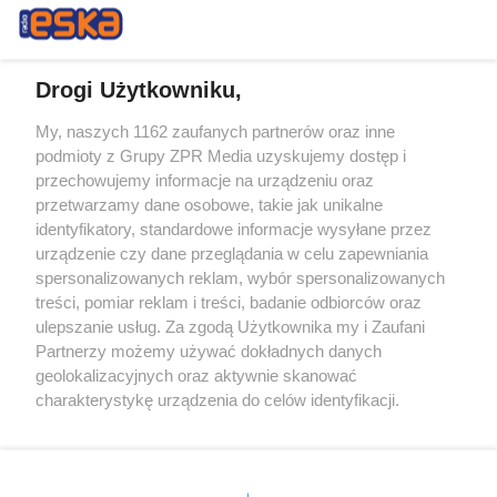
Drogi Użytkowniku,
My, naszych 1162 zaufanych partnerów oraz inne
Żaden utwór zamieszczony w serwisie nie może być powielany i
podmioty z Grupy ZPR Media uzyskujemy dostęp i
rozpowszechniany lub dalej rozpowszechniany w jakikolwiek sposób (w
tym także elektroniczny lub mechaniczny) na jakimkolwiek polu
przechowujemy informacje na urządzeniu oraz
eksploatacji w jakiejkolwiek formie, włącznie z umieszczaniem w
przetwarzamy dane osobowe, takie jak unikalne
Internecie bez pisemnej zgody właściciela praw. Jakiekolwiek użycie lub
identyfikatory, standardowe informacje wysyłane przez
wykorzystanie utworów w całości lub w części z naruszeniem prawa,
tzn. bez właściwej zgody, jest zabronione pod groźbą kary i może być
urządzenie czy dane przeglądania w celu zapewniania
ścigane prawnie.
spersonalizowanych reklam, wybór spersonalizowanych
treści, pomiar reklam i treści, badanie odbiorców oraz
ulepszanie usług. Za zgodą Użytkownika my i Zaufani
Partnerzy możemy używać dokładnych danych
geolokalizacyjnych oraz aktywnie skanować
charakterystykę urządzenia do celów identyfikacji.
Ponieważ cenimy Twoją prywatność, prosimy o zgodę na
O nas
korzystanie z tych technologii poprzez kliknięcie
Informacje prawne
„Akceptuję”. Zgoda jest dobrowolna i zawsze możesz ją
zmienić/wycofać klikając przycisk ustawień prywatności