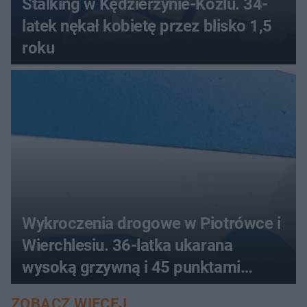
Stalking w Kędzierzynie-Koźlu. 34-
latek nękał kobietę przez blisko 1,5
roku
Wykroczenia drogowe w Piotrówce i
Wierchlesiu. 36-latka ukarana
wysoką grzywną i 45 punktami
karnymi
ZOBACZ WIĘCEJ