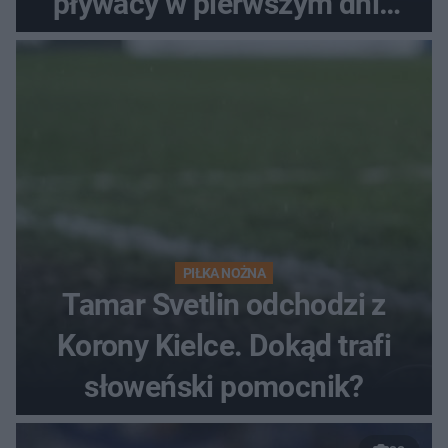
pływacy w pierwszym dniu
finałów
PIŁKA NOŻNA
Tamar Svetlin odchodzi z
Korony Kielce. Dokąd trafi
słoweński pomocnik?