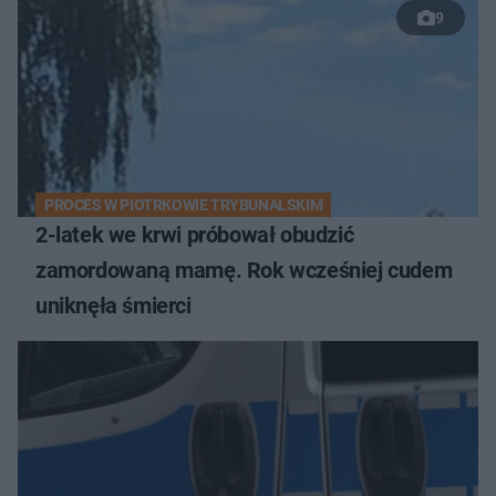
9
PROCES W PIOTRKOWIE TRYBUNALSKIM
2-latek we krwi próbował obudzić
zamordowaną mamę. Rok wcześniej cudem
uniknęła śmierci