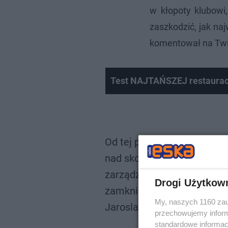
w kłopoty klubowi
zaszkodzić, jak na
komentował na Twit
Test NAJTAŃSZEJ restaurac
Od tej pory pełna odpowie
nad skompletowaniem zesp
zarządzie mam nadzieje, ż
Drogi Użytkow
zamknięcia procesu licency
My, naszych 1160 zau
Jaroslaw Krolewski (@jaro
przechowujemy informa
N
standardowe informac