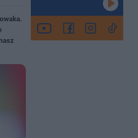
Nowaka.
e
omasz