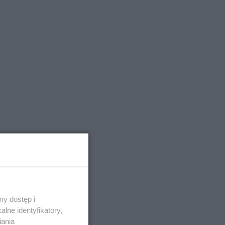
y dostęp i
lne identyfikatory,
iania