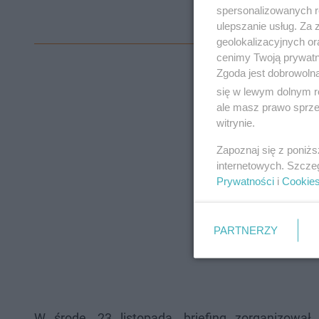
spersonalizowanych re
ulepszanie usług. Za
geolokalizacyjnych or
cenimy Twoją prywatno
Zgoda jest dobrowoln
się w lewym dolnym r
ale masz prawo sprzec
witrynie.
Zapoznaj się z poniż
internetowych. Szcze
Prywatności
i
Cookie
PARTNERZY
W środę, 23 listopada, briefing zorganizował