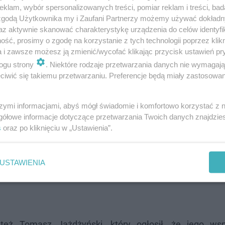
klam, wybór spersonalizowanych treści, pomiar reklam i treści, bad
 zgodą Użytkownika my i Zaufani Partnerzy możemy używać dokład
az aktywnie skanować charakterystykę urządzenia do celów identyfi
ść, prosimy o zgodę na korzystanie z tych technologii poprzez klikn
ROZWIŃ
a i zawsze możesz ją zmienić/wycofać klikając przycisk ustawień pr
ogu strony
. Niektóre rodzaje przetwarzania danych nie wymagaj
iwić się takiemu przetwarzaniu. Preferencje będą miały zastosowanie
szymi informacjami, abyś mógł świadomie i komfortowo korzystać z
gółowe informacje dotyczące przetwarzania Twoich danych znajdzi
s
oraz po kliknięciu w „Ustawienia”.
USTAWIENIA
 też Tomasz Jażdżyński, który ogłosił, że jego ws