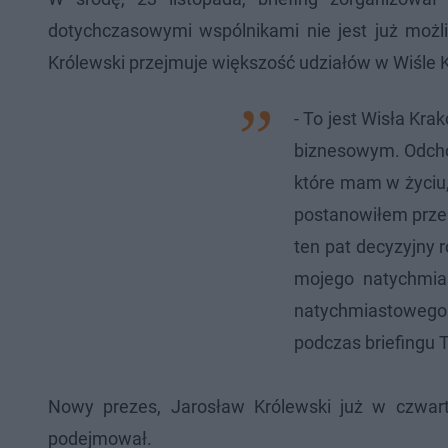
dotychczasowymi wspólnikami nie jest już możl
Królewski przejmuje większość udziałów w Wiśle 
- To jest Wisła Kra
biznesowym. Odchod
które mam w życiu,
postanowiłem przek
ten pat decyzyjny 
mojego natychmias
natychmiastowego
podczas briefingu 
Nowy prezes, Jarosław Królewski już w czwart
podejmował.