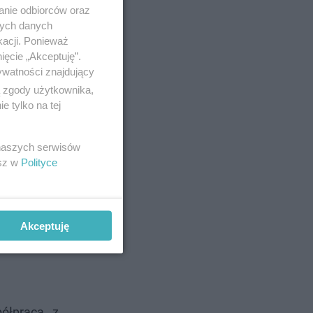
anie odbiorców oraz
nych danych
kacji. Ponieważ
ięcie „Akceptuję”.
ywatności znajdujący
ą zgody użytkownika,
 tylko na tej
 naszych serwisów
esz w
Polityce
Akceptuję
półpraca z