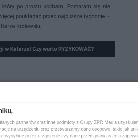
, który po prostu kocham. Postaram się nie
jwięcej poukładać przez najbliższe tygodnie –
terze Królewski.
ji w Katarze! Czy warto RYZYKOWAĆ?
dzialność na mnie. Musimy popracować
ołu zarządzającego. Moja rola w
e jest tymczasowa i głównie niezbędna to
niku,
jnego. Więcej informacji wkrótce (3/3).—
fanych partnerów oraz inne podmioty z Grupy ZPR Media uzyskujem
krolewski)
cje na urządzeniu oraz przetwarzamy dane osobowe, takie jak unika
ovember 23, 2022
je wysyłane przez urządzenie czy dane przeglądania w celu zapewn