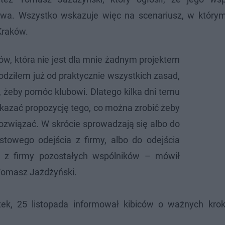
iwa. Wszystko wskazuje więc na scenariusz, w który
Kraków.
ków, która nie jest dla mnie żadnym projektem
ziłem już od praktycznie wszystkich zasad,
 żeby pomóc klubowi. Dlatego kilka dni temu
azać propozycję tego, co można zrobić żeby
rozwiązać. W skrócie sprowadzają się albo do
towego odejścia z firmy, albo do odejścia
 z firmy pozostałych wspólników – mówił
Tomasz Jażdżyński.
ek, 25 listopada informował kibiców o ważnych krok