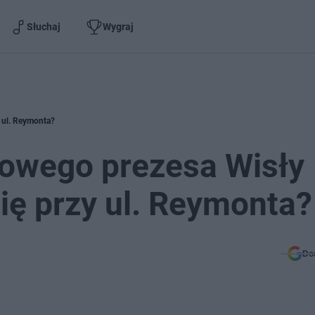
Słuchaj
Wygraj
y ul. Reymonta?
nowego prezesa Wisły
się przy ul. Reymonta?
Do