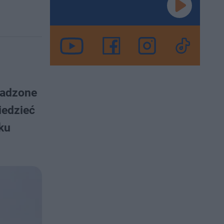
wadzone
iedzieć
ku