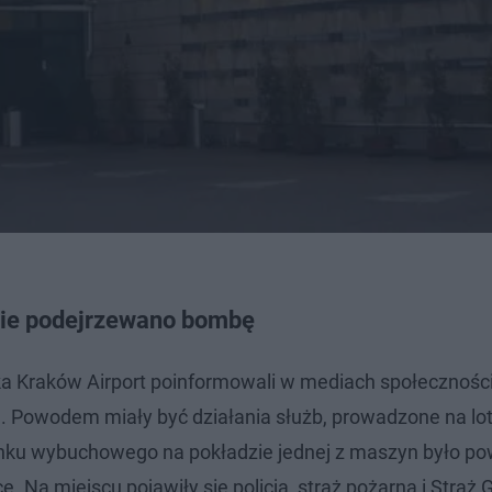
ocie podejrzewano bombę
iska Kraków Airport poinformowali w mediach społecznoś
u. Powodem miały być działania służb, prowadzone na lot
dunku wybuchowego na pokładzie jednej z maszyn było 
 Na miejscu pojawiły się policja, straż pożarna i Straż 