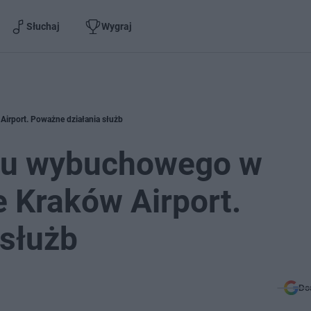
Słuchaj
Wygraj
irport. Poważne działania służb
nku wybuchowego w
e Kraków Airport.
 służb
Do