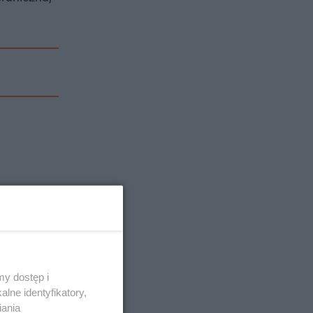
y dostęp i
lne identyfikatory,
iania