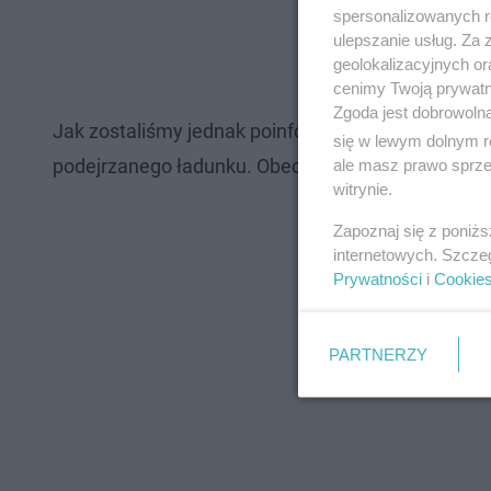
spersonalizowanych re
ulepszanie usług. Za
geolokalizacyjnych or
cenimy Twoją prywatno
Zgoda jest dobrowoln
Jak zostaliśmy jednak poinformowali — alarm się n
się w lewym dolnym r
podejrzanego ładunku. Obecnie praca lotniska zost
ale masz prawo sprzec
witrynie.
Zapoznaj się z poniż
internetowych. Szcze
Prywatności
i
Cookie
PARTNERZY