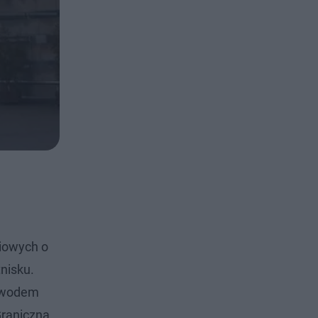
ciowych o
nisku.
powodem
Graniczna,