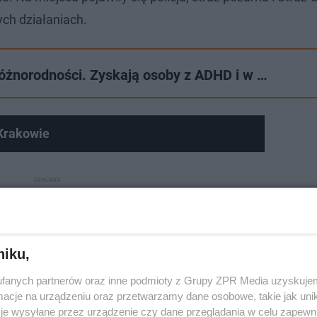
ch działaniach.
óżnorodności. Zyskają osoby z ADHD i w …
Krakowie
niku,
fanych partnerów oraz inne podmioty z Grupy ZPR Media uzyskujem
cje na urządzeniu oraz przetwarzamy dane osobowe, takie jak unika
je wysyłane przez urządzenie czy dane przeglądania w celu zapewn