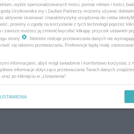
klam, wybór spersonalizowanych treści, pomiar reklam i treści, bad
 zgodą Użytkownika my i Zaufani Partnerzy możemy używać dokład
az aktywnie skanować charakterystykę urządzenia do celów identyfi
ść, prosimy o zgodę na korzystanie z tych technologii poprzez klikn
a i zawsze możesz ją zmienić/wycofać klikając przycisk ustawień pr
ie potwierdził, a na pokładzie samolotu nie znaleziono 
ogu strony
. Niektóre rodzaje przetwarzania danych nie wymagaj
ała już wznowiona, a ruch lotniczy powoli wraca do nor
iwić się takiemu przetwarzaniu. Preferencje będą miały zastosowanie
szymi informacjami, abyś mógł świadomie i komfortowo korzystać z
gółowe informacje dotyczące przetwarzania Twoich danych znajdzi
s
oraz po kliknięciu w „Ustawienia”.
USTAWIENIA