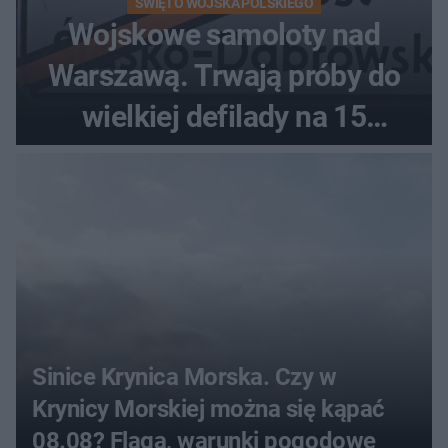
ŚWIĘTO WOJSKA POLSKIEGO
Wojskowe samoloty nad
Warszawą. Trwają próby do
wielkiej defilady na 15
sierpnia
Sinice Krynica Morska. Czy w
Krynicy Morskiej można się kąpać
08.08? Flaga, warunki pogodowe