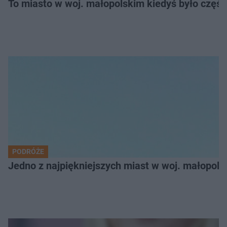
To miasto w woj. małopolskim kiedyś było części
PODRÓŻE
Jedno z najpiękniejszych miast w woj. małopol