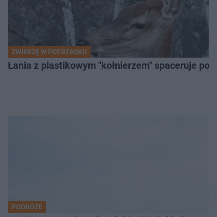
ZWIERZĘ W POTRZASKU
Łania z plastikowym "kołnierzem" spaceruje po s
PODRÓŻE