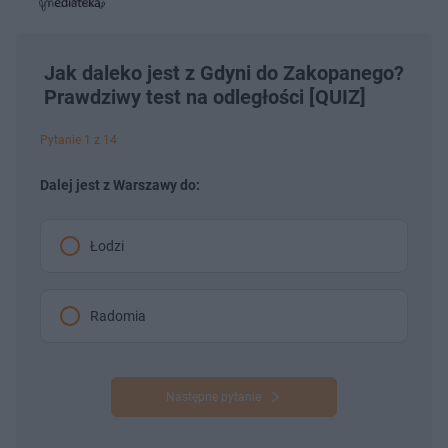
s
j
t
e
w
w
a
d
i
i
ł
:
ń
ń
y
c
2
1
1
z
.
0
0
Jak daleko jest z Gdyni do Zakopanego?
a
s
3
s
s
Â
Prawdziwy test na odległości [QUIZ]
7
d
d
%
o
o
t
p
u
r
Pytanie 1 z 14
ł
z
u
o
d
Dalej jest z Warszawy do:
u
Łodzi
Radomia
Następne pytanie