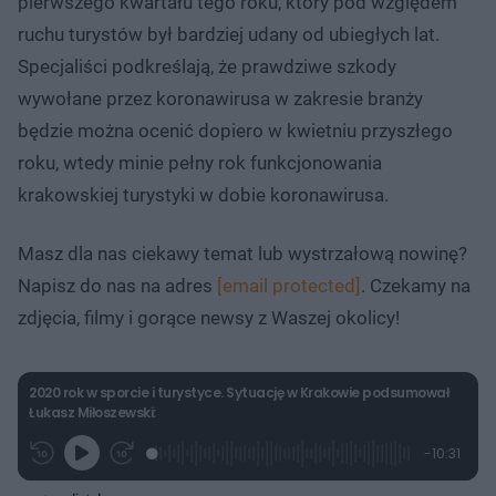
pierwszego kwartału tego roku, który pod względem
ruchu turystów był bardziej udany od ubiegłych lat.
Specjaliści podkreślają, że prawdziwe szkody
wywołane przez koronawirusa w zakresie branży
będzie można ocenić dopiero w kwietniu przyszłego
roku, wtedy minie pełny rok funkcjonowania
krakowskiej turystyki w dobie koronawirusa.
Masz dla nas ciekawy temat lub wystrzałową nowinę?
Napisz do nas na adres
[email protected]
. Czekamy na
zdjęcia, filmy i gorące newsy z Waszej okolicy!
2020 rok w sporcie i turystyce. Sytuację w Krakowie podsumował
Łukasz Miłoszewski:
L
P
P
P
-
10:31
G
o
r
r
o
z
r
a
z
z
o
a
d
e
e