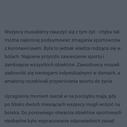
Wszyscy musieliśmy nauczyć się z tym żyć - chyba tak
można najkrócej podsumować zmagania sportowców
z koronawirusem. Była to jednak wiedza rodząca się w
bólach. Najpierw przyszło zawieszenie sportu i
zamknięcie wszystkich obiektów. Zawodowcy musieli
zadowolić się treningami indywidualnymi w domach, a
amatorzy oczekiwali przywrócenia sportu do życia.
Upragniony moment nastał w na początku maja, gdy
po blisko dwóch miesiącach wszyscy mogli wrócić na
boiska. Do ponownego otwarcia obiektów sportowych
niezbędne było wypracowanie odpowiednich zasad