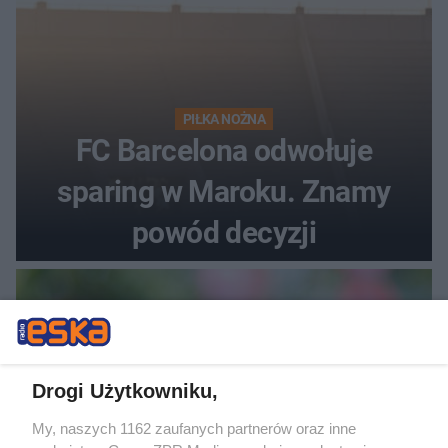
PIŁKA NOŻNA
FC Barcelona odwołuje
sparing w Maroku. Znamy
powód decyzji
Drogi Użytkowniku,
My, naszych 1162 zaufanych partnerów oraz inne