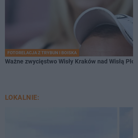
FOTORELACJA Z TRYBUN I BOISKA
Ważne zwycięstwo Wisły Kraków nad Wisłą Płoc
LOKALNIE: