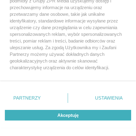
podmioty z Grupy ZPR Media uzyskujemy dostęp i
przechowujemy informacje na urządzeniu oraz
przetwarzamy dane osobowe, takie jak unikalne
SPOSÓB NA SZKODNIKA
identyfikatory, standardowe informacje wysyłane przez
Kret znów rozkopuje trawnik?
urządzenie czy dane przeglądania w celu zapewniania
spersonalizowanych reklam, wybór spersonalizowanych
Wystarczy popularny produkt
treści, pomiar reklam i treści, badanie odbiorców oraz
ulepszanie usług. Za zgodą Użytkownika my i Zaufani
z kuchni, by uciekł w
Partnerzy możemy używać dokładnych danych
popłochu
geolokalizacyjnych oraz aktywnie skanować
charakterystykę urządzenia do celów identyfikacji.
Ponieważ cenimy Twoją prywatność, prosimy o zgodę na
korzystanie z tych technologii poprzez kliknięcie
„Akceptuję”. Zgoda jest dobrowolna i zawsze możesz ją
zmienić/wycofać klikając przycisk ustawień prywatności
PARTNERZY
USTAWIENIA
znajdujący się w lewym dolnym rogu strony
. Niektóre
rodzaje przetwarzania danych nie wymagają zgody
Akceptuję
użytkownika, ale masz prawo sprzeciwić się takiemu
przetwarzaniu. Preferencje będą miały zastosowanie tylko
na tej witrynie.
KOSZYKÓWKA