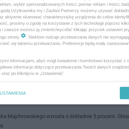
klam, wybór spersonalizowanych treści, pomiar reklam i treści, bad
 zgodą Użytkownika my i Zaufani Partnerzy możemy używać dokład
az aktywnie skanować charakterystykę urządzenia do celów identyfi
ść, prosimy o zgodę na korzystanie z tych technologii poprzez klikn
a i zawsze możesz ją zmienić/wycofać klikając przycisk ustawień pr
ogu strony
. Niektóre rodzaje przetwarzania danych nie wymagaj
iwić się takiemu przetwarzaniu. Preferencje będą miały zastosowanie
dny jest tylko protezą, bo ona nie rozwiązuje
a. Mamy Radnych, którzy zarabiają w
szymi informacjami, abyś mógł świadomie i komfortowo korzystać z
gółowe informacje dotyczące przetwarzania Twoich danych znajdzi
ch, co jest absurdalną sytuacją. Tego po
s
oraz po kliknięciu w „Ustawienia”.
 nie rozwiążemy, tylko narazimy się opinii
 w jakimś stopniu słusznie jeśli spojrzymy na
USTAWIENIA
zą w kraju - mówi.
cka Majchrowskiego wzrosła o dokładnie 5 procent. Gło
a.