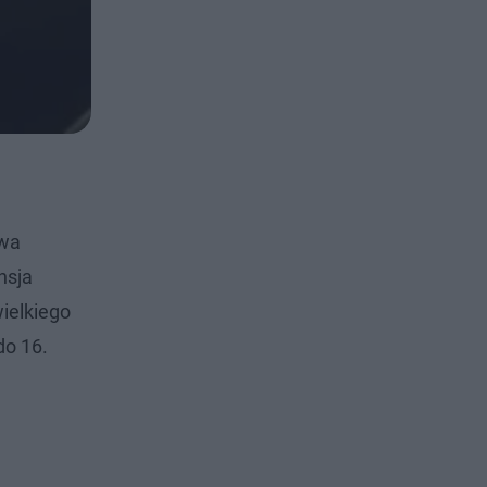
owa
nsja
wielkiego
do 16.