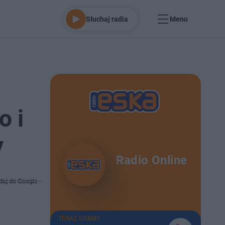
Słuchaj radia
Menu
o i
y
Radio Online
daj do Google
TERAZ GRAMY