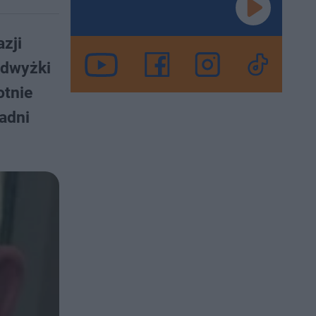
zji
odwyżki
otnie
adni