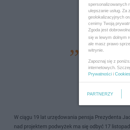
spersonalizowanych re
ulepszanie usług. Za
geolokalizacyjnych or
cenimy Twoją prywatno
Zgoda jest dobrowoln
się w lewym dolnym r
ale masz prawo sprzec
witrynie.
Zwiększanie diet Ra
problemu dorabiani
Zapoznaj się z poniż
internetowych. Szcze
jednostkach miejski
Prywatności
i
Cookie
prostu w ten sposób
publicznej. Zresztą
PARTNERZY
sytuację gospodarc
W ciągu 19 lat urzędowania pensja Prezydenta Ja
nad projektem podwyżek ma się odbyć 17 listopad