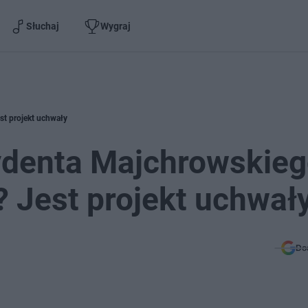
Słuchaj
Wygraj
st projekt uchwały
ydenta Majchrowskieg
 Jest projekt uchwał
Do