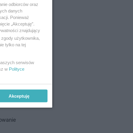
anie odbiorców oraz
nych danych
kacji. Ponieważ
ięcie „Akceptuję”.
ywatności znajdujący
ą zgody użytkownika,
 tylko na tej
 naszych serwisów
esz w
Polityce
Akceptuję
sowanie