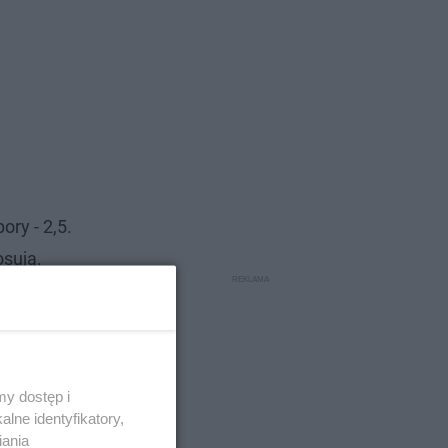
ory - 2,5.
osują.
y dostęp i
lne identyfikatory,
iania