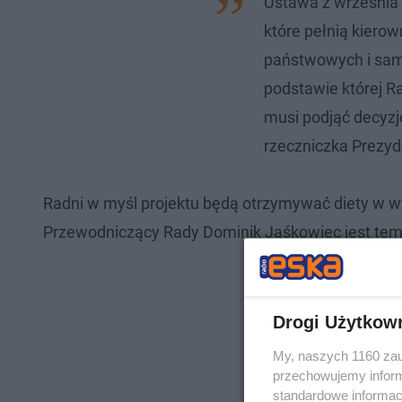
Ustawa z września 
które pełnią kiero
państwowych i samo
podstawie której 
musi podjąć decyzję
rzeczniczka Prezy
Radni w myśl projektu będą otrzymywać diety w wyso
Przewodniczący Rady Dominik Jaśkowiec jest temu 
Drogi Użytkow
My, naszych 1160 zau
przechowujemy informa
standardowe informac