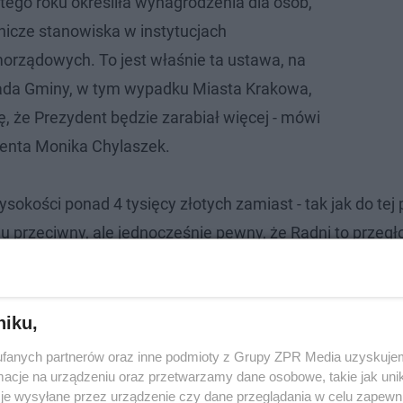
tego roku określiła wynagrodzenia dla osób,
wnicze stanowiska w instytucjach
rządowych. To jest właśnie ta ustawa, na
Rada Gminy, w tym wypadku Miasta Krakowa,
, że Prezydent będzie zarabiał więcej - mówi
denta Monika Chylaszek.
kości ponad 4 tysięcy złotych zamiast - tak jak do tej p
przeciwny, ale jednocześnie pewny, że Radni to przegł
niku,
fanych partnerów oraz inne podmioty z Grupy ZPR Media uzyskujem
cje na urządzeniu oraz przetwarzamy dane osobowe, takie jak unika
je wysyłane przez urządzenie czy dane przeglądania w celu zapewn