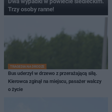
Dwa wypadki w powiecie siedleckim.
Trzy osoby ranne!
TRAGEDIA NA DRODZE
Bus uderzył w drzewo z przerażającą siłą.
Kierowca zginął na miejscu, pasażer walczy
o życie