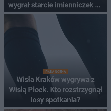
wygrał starcie imienniczek na
pełnym stadionie
PIŁKA NOŻNA
Wisła Kraków wygrywa z
Wisłą Płock. Kto rozstrzygnął
losy spotkania?