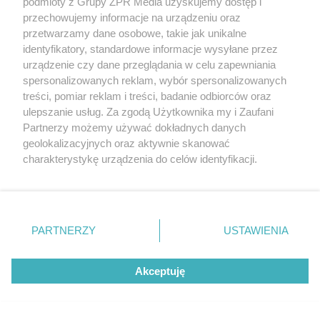
podmioty z Grupy ZPR Media uzyskujemy dostęp i
finału debla
przechowujemy informacje na urządzeniu oraz
przetwarzamy dane osobowe, takie jak unikalne
identyfikatory, standardowe informacje wysyłane przez
ZOBACZ WIĘCEJ
urządzenie czy dane przeglądania w celu zapewniania
spersonalizowanych reklam, wybór spersonalizowanych
treści, pomiar reklam i treści, badanie odbiorców oraz
ulepszanie usług. Za zgodą Użytkownika my i Zaufani
Partnerzy możemy używać dokładnych danych
geolokalizacyjnych oraz aktywnie skanować
charakterystykę urządzenia do celów identyfikacji.
Ponieważ cenimy Twoją prywatność, prosimy o zgodę na
korzystanie z tych technologii poprzez kliknięcie
„Akceptuję”. Zgoda jest dobrowolna i zawsze możesz ją
zmienić/wycofać klikając przycisk ustawień prywatności
PARTNERZY
USTAWIENIA
znajdujący się w lewym dolnym rogu strony
. Niektóre
rodzaje przetwarzania danych nie wymagają zgody
Akceptuję
użytkownika, ale masz prawo sprzeciwić się takiemu
przetwarzaniu. Preferencje będą miały zastosowanie tylko
na tej witrynie.