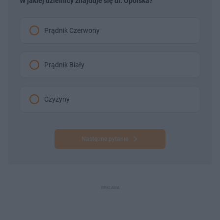
W jakiej dzielnicy znajduje się ul. Opolska?
Prądnik Czerwony
Prądnik Biały
Czyżyny
Następne pytanie