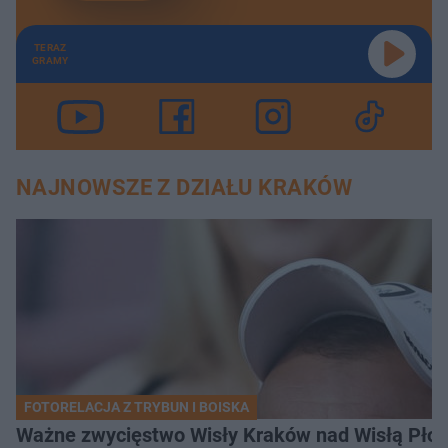
TERAZ
GRAMY
NAJNOWSZE Z DZIAŁU KRAKÓW
FOTORELACJA Z TRYBUN I BOISKA
Ważne zwycięstwo Wisły Kraków nad Wisłą Płoc