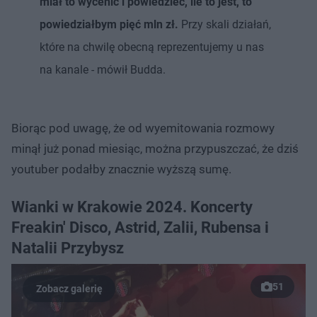
miał to wycenić i powiedzieć, ile to jest, to
powiedziałbym pięć mln zł.
Przy skali działań,
które na chwilę obecną reprezentujemy u nas
na kanale - mówił Budda.
Biorąc pod uwagę, że od wyemitowania rozmowy
minął już ponad miesiąc, można przypuszczać, że dziś
youtuber podałby znacznie wyższą sumę.
Wianki w Krakowie 2024. Koncerty
Freakin' Disco, Astrid, Zalii, Rubensa i
Natalii Przybysz
51