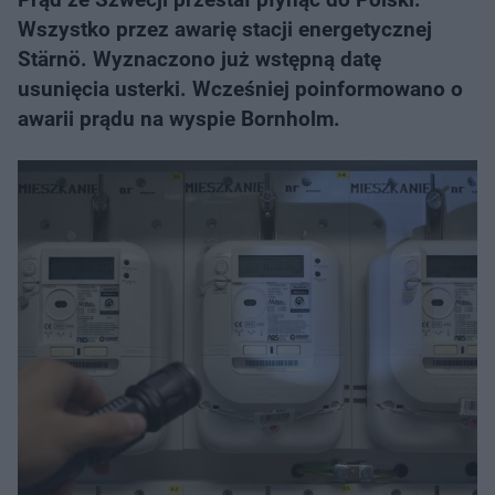
Wszystko przez awarię stacji energetycznej
Stärnö. Wyznaczono już wstępną datę
usunięcia usterki. Wcześniej poinformowano o
awarii prądu na wyspie Bornholm.