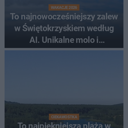
WAKACJE 2026
To najnowocześniejszy zalew
w Świętokrzyskiem według
AI. Unikalne molo i
promenada
CIEKAWOSTKA
To najpiękniejsza plaża w