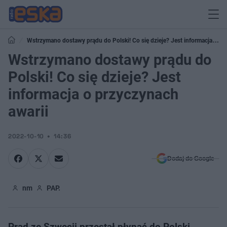
Wstrzymano dostawy prądu do Polski! Co się dzieje? Jest informacja o
przyczynach awarii
Wstrzymano dostawy prądu do
Polski! Co się dzieje? Jest
informacja o przyczynach
awarii
2022-10-10
14:36
Dodaj do Google
nm
PAP.
Prąd ze Szwecji przestał płynąć do Polski.