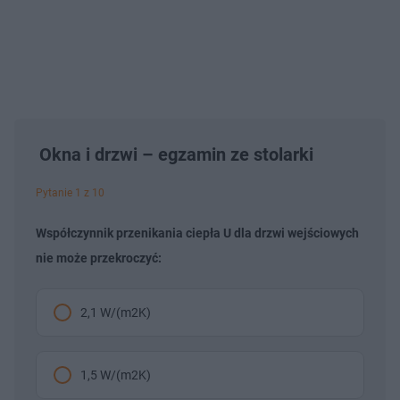
Okna i drzwi – egzamin ze stolarki
Pytanie 1 z 10
Współczynnik przenikania ciepła U dla drzwi wejściowych
nie może przekroczyć:
2,1 W/(m2K)
1,5 W/(m2K)