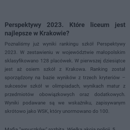
Perspektywy 2023. Które liceum jest
najlepsze w Krakowie?
Poznaliśmy już wyniki rankingu szkół Perspektywy
2023. W zestawieniu w województwie małopolskim
sklasyfikowano 128 placówek. W pierwszej dziesiątce
jest aż osiem szkół z Krakowa. Ranking został
sporządzony na bazie wyników z trzech kryteriów –
sukcesów szkół w olimpiadach, wynikach matur z
przedmiotów obowiązkowych oraz dodatkowych.
Wyniki podawane są we wskaźniku, zapisywanym
skrótowo jako WSK, który unormowano do 100.
Mafia "wnuczków" rozbita. Wielka akcja policji, 5