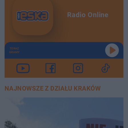
Radio Online
TERAZ
GRAMY
NAJNOWSZE Z DZIAŁU KRAKÓW