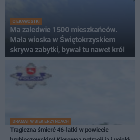
CIEKAWOSTKI
Ma zaledwie 1500 mieszkańców.
Mała wioska w Świętokrzyskiem
skrywa zabytki, bywał tu nawet król
DRAMAT W SIEKIERZYŃCACH
Tragiczna śmierć 46-latki w powiecie
hrubieszowskim! Kierowca potrącił ją i uciekł