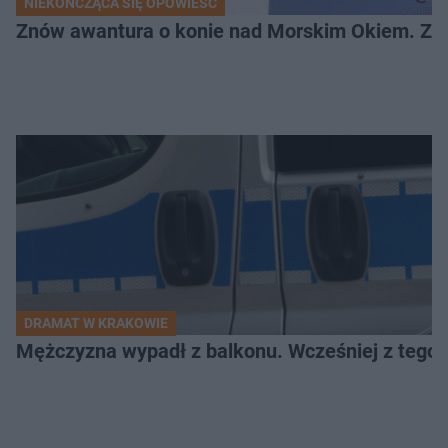
NIEKOŃCZĄCA SIĘ OPOWIEŚĆ
Znów awantura o konie nad Morskim Okiem. Zwi
DRAMAT W KRAKOWIE
Mężczyzna wypadł z balkonu. Wcześniej z tego 