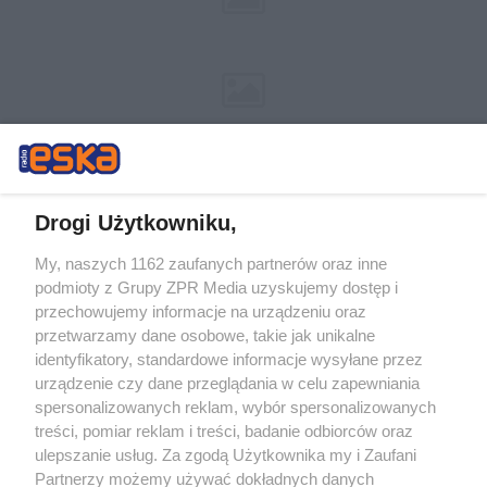
Drogi Użytkowniku,
My, naszych 1162 zaufanych partnerów oraz inne
Żaden utwór zamieszczony w serwisie nie może być powielany i
podmioty z Grupy ZPR Media uzyskujemy dostęp i
rozpowszechniany lub dalej rozpowszechniany w jakikolwiek sposób (w
tym także elektroniczny lub mechaniczny) na jakimkolwiek polu
przechowujemy informacje na urządzeniu oraz
eksploatacji w jakiejkolwiek formie, włącznie z umieszczaniem w
przetwarzamy dane osobowe, takie jak unikalne
Internecie bez pisemnej zgody właściciela praw. Jakiekolwiek użycie lub
identyfikatory, standardowe informacje wysyłane przez
wykorzystanie utworów w całości lub w części z naruszeniem prawa,
tzn. bez właściwej zgody, jest zabronione pod groźbą kary i może być
urządzenie czy dane przeglądania w celu zapewniania
ścigane prawnie.
spersonalizowanych reklam, wybór spersonalizowanych
treści, pomiar reklam i treści, badanie odbiorców oraz
ulepszanie usług. Za zgodą Użytkownika my i Zaufani
Partnerzy możemy używać dokładnych danych