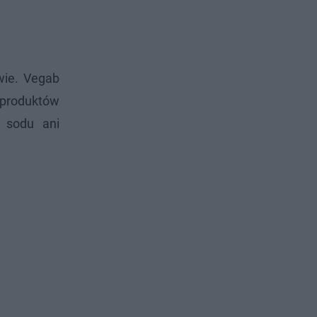
wie. Vegab
 produktów
u sodu ani