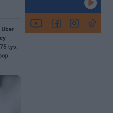
e Uber
ęcy
 75 tys.
pbop