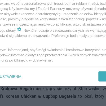
klam, wybór spersonalizowanych treści, pomiar reklam i treści, bad
 zgodą Użytkownika my i Zaufani Partnerzy możemy używać dokład
az aktywnie skanować charakterystykę urządzenia do celów identyfi
ść, prosimy o zgodę na korzystanie z tych technologii poprzez klikn
a i zawsze możesz ją zmienić/wycofać klikając przycisk ustawień pr
r Eats Awards chcieliśmy oddać miejsce
ogu strony
. Niektóre rodzaje przetwarzania danych nie wymagaj
ormy. Z jednej strony restauracjom by mogły
iwić się takiemu przetwarzaniu. Preferencje będą miały zastosowanie
a z drugiej zamawiającym, bo to ich zdanie na
szymi informacjami, abyś mógł świadomie i komfortowo korzystać z
 sprzedaży. Konkurs cieszył się ogromnym
gółowe informacje dotyczące przetwarzania Twoich danych znajdzi
 - każda restauracja mogła wziąć w nim
s
oraz po kliknięciu w „Ustawienia”.
e użytkownicy wybierali z ponad 6000 lokali -
Dubisz, General Manager Uber Eats.
USTAWIENIA
z Krakowa.
Vegab
mieszczący się przy ul. Starowiślnej 
i's Korean Chicken & Cupbop Bagatela
to lokal, który