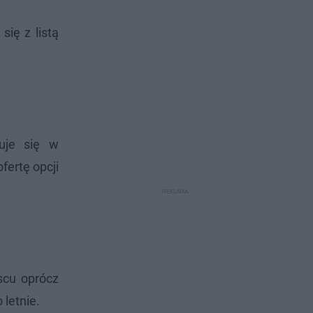
ię z listą
zuje się w
fertę opcji
scu oprócz
 letnie.