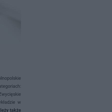
ólnopolskie
ategoriach:
wycięskie
wkładzie w
leży także