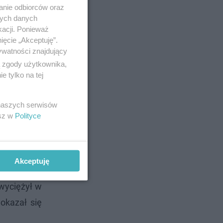
anie odbiorców oraz
nych danych
kacji. Ponieważ
ięcie „Akceptuję”.
ywatności znajdujący
ą zgody użytkownika,
 tylko na tej
 naszych serwisów
esz w
Polityce
Akceptuję
zwyciężył w
 okazał się