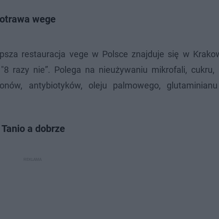
potrawa wege
psza restauracja vege w Polsce znajduje się w Krako
"8 razy nie”. Polega na nieużywaniu mikrofali, cukru,
monów, antybiotyków, oleju palmowego, glutaminian
 Tanio a dobrze