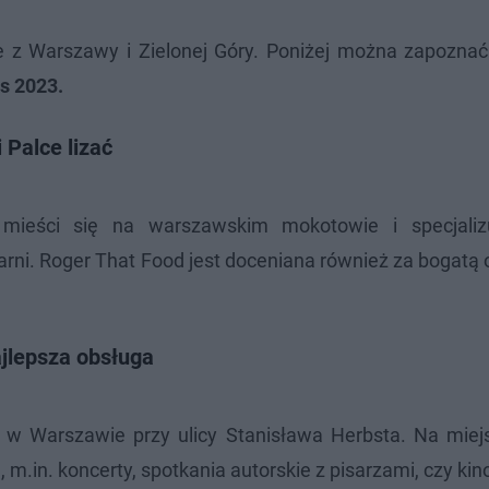
 z Warszawy i Zielonej Góry. Poniżej można zapoznać s
s 2023.
 Palce lizać
ać mieści się na warszawskim mokotowie i specjali
i. Roger That Food jest doceniana również za bogatą o
jlepsza obsługa
ę w Warszawie przy ulicy Stanisława Herbsta. Na miej
 m.in. koncerty, spotkania autorskie z pisarzami, czy kino