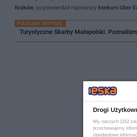
Kraków
, co potwierdził najnowszy
konkurs Uber E
POLECANY ARTYKUŁ:
Turystyczne Skarby Małopolski. Poznaliśm
Drogi Użytkow
My, naszych 1162 zau
przechowujemy informa
standardowe informac