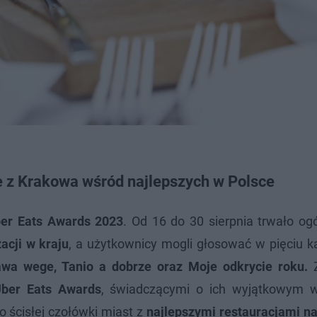
e z Krakowa wśród najlepszych w Polsce
ber Eats Awards 2023
. Od 16 do 30 sierpnia trwało og
zacji w kraju
, a użytkownicy mogli głosować w pięciu k
rawa wege, Tanio a dobrze oraz Moje odkrycie roku.
Z
ber Eats Awards
, świadczącymi o ich wyjątkowym 
o ścisłej czołówki miast z
najlepszymi restauracjami na