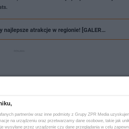
ats.
y najlepsze atrakcje w regionie! [GALER…
niku,
fanych partnerów oraz inne podmioty z Grupy ZPR Media uzyskujem
cje na urządzeniu oraz przetwarzamy dane osobowe, takie jak unika
je wysyłane przez urządzenie czy dane przeglądania w celu zapewn