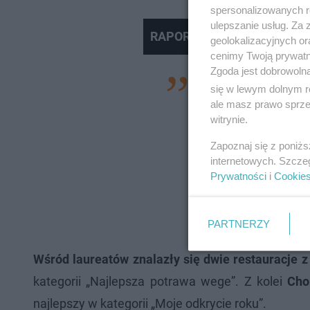
spersonalizowanych re
ulepszanie usług. Za
RAPORT - Łukasz Młyńczyk
geolokalizacyjnych or
cenimy Twoją prywatno
Zgoda jest dobrowoln
Organizując Ube
się w lewym dolnym r
użytkownikom platf
ale masz prawo sprzec
witrynie.
stanąć w szranki, 
Zapoznaj się z poniż
końcu decyduje o
internetowych. Szcze
zainteresowaniem
Prywatności
i
Cookie
udział, więc w sumi
powiedział Michał 
PARTNERZY
Wśród laureatów znalazły się dwie restauracje 
kategorii „Najlepsza potrawa wege”. Z kolei
Cho
najlepszy w kategorii „Moje odkrycie roku”.