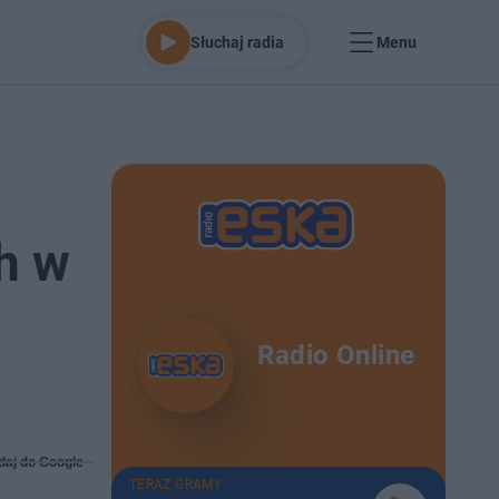
Słuchaj radia
Menu
h w
Radio Online
daj do Google
TERAZ GRAMY