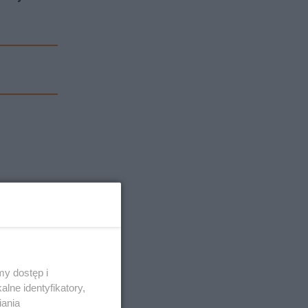
y dostęp i
lne identyfikatory,
iania