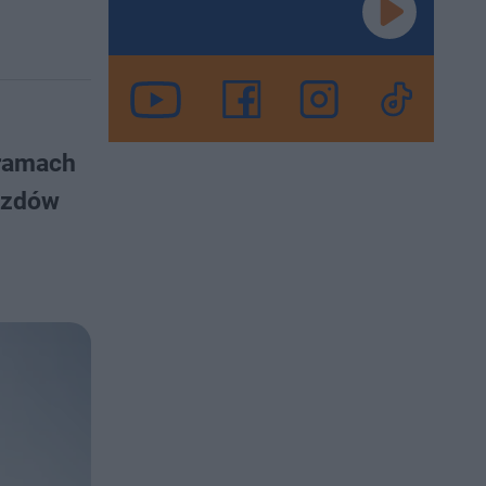
 ramach
azdów