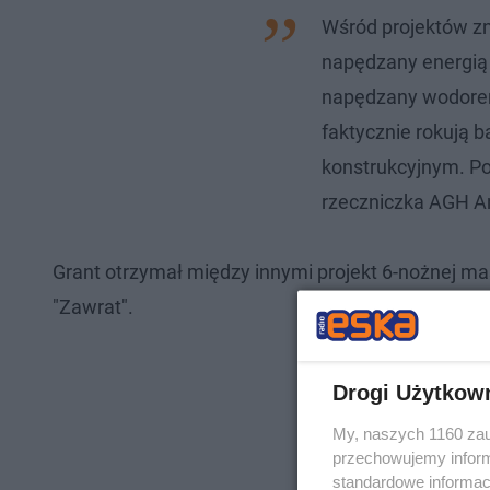
Wśród projektów zn
napędzany energią 
napędzany wodorem.
faktycznie rokują
konstrukcyjnym. Po
rzeczniczka AGH 
Grant otrzymał między innymi projekt 6-nożnej ma
"Zawrat".
Drogi Użytkow
My, naszych 1160 zau
przechowujemy informa
standardowe informac