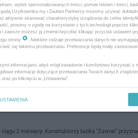
klam, wybór spersonalizowanych treści, pomiar reklam i treści, bad
 zgodą Użytkownika my i Zaufani Partnerzy możemy używać dokład
az aktywnie skanować charakterystykę urządzenia do celów identyfi
ść, prosimy o zgodę na korzystanie z tych technologii poprzez klikn
a i zawsze możesz ją zmienić/wycofać klikając przycisk ustawień pr
ogu strony
. Niektóre rodzaje przetwarzania danych nie wymagaj
iwić się takiemu przetwarzaniu. Preferencje będą miały zastosowanie
rządzenie wspomagające akcje ratowników
szymi informacjami, abyś mógł świadomie i komfortowo korzystać z
dzenie, które ma zastępować ich w akcjach,
gółowe informacje dotyczące przetwarzania Twoich danych znajdzi
s
oraz po kliknięciu w „Ustawienia”.
dzo trudny dostęp do ofiary. Po prostu nasze
 tam, gdzie ratownik nie da rady wejść -
USTAWIENIA
achana z koła naukowego Mechaników
ciągu 2 miesięcy. Konstruktorzy łazika "Zawrat" przyznaj