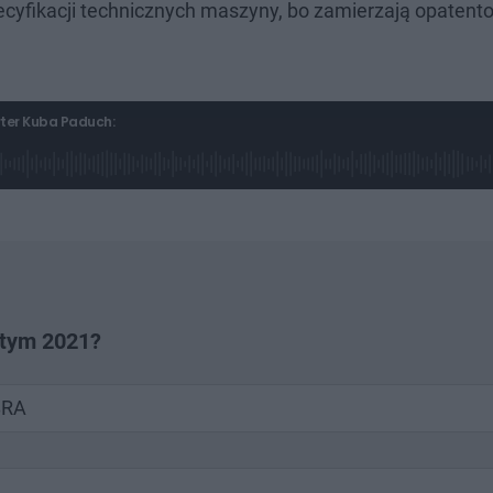
ecyfikacji technicznych maszyny, bo zamierzają opaten
rter Kuba Paduch:
utym 2021?
BRA