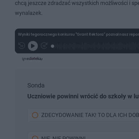
chcą jeszcze zdradzać wszystkich możliwości i sp
wynalazek.
Wyniki tegorocznego konkursu "Grant Rektora" poznał nasz repo
L
P
P
G
o
r
r
r
a
z
z
a
d
e
e
j
e
w
w
d
i
i
:
ń
ń
5
1
1
.
0
0
0
s
s
Sonda
6
d
d
%
o
o
Uczniowie powinni wrócić do szkoły w l
t
p
u
r
ł
z
u
o
d
ZDECYDOWANIE TAK! TO DLA ICH DO
u
NIE, NIE POWINNI