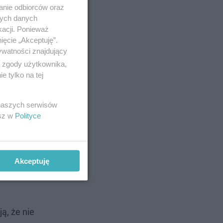
anie odbiorców oraz
nych danych
kacji. Ponieważ
ięcie „Akceptuję”.
ywatności znajdujący
ą zgody użytkownika,
 tylko na tej
 naszych serwisów
esz w
Polityce
Akceptuję
ą, że nie