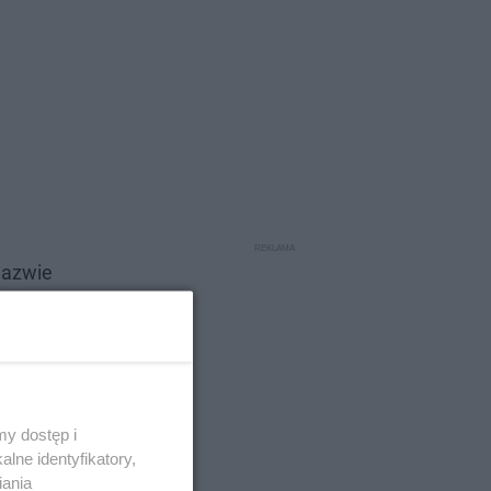
nazwie
y dostęp i
lne identyfikatory,
iania