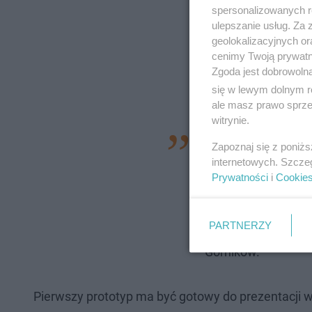
spersonalizowanych re
ulepszanie usług. Za
geolokalizacyjnych or
cenimy Twoją prywatno
Zgoda jest dobrowoln
się w lewym dolnym r
ale masz prawo sprzec
witrynie.
Nasz projekt to u
Zapoznaj się z poniż
TOPR. Jest to urzą
internetowych. Szcze
Prywatności
i
Cookie
w których mają bar
urządzenie ma wejść
PARTNERZY
Mówi Bartłomiej P
Górników.
Pierwszy prototyp ma być gotowy do prezentacji w 