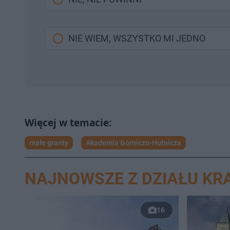
NIE WIEM, WSZYSTKO MI JEDNO
małe granty
Akademia Górniczo-Hutnicza
NAJNOWSZE Z DZIAŁU K
16