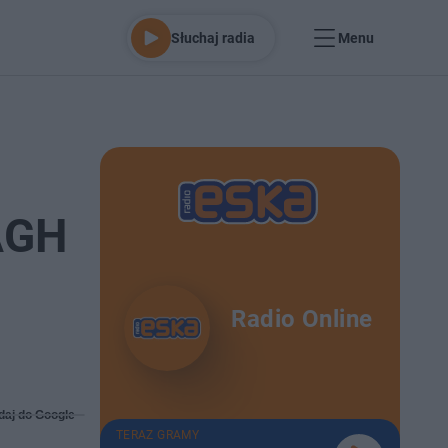
Słuchaj radia
Menu
 AGH
Radio Online
daj do Google
TERAZ GRAMY