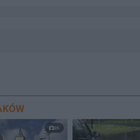
RAKÓW
26