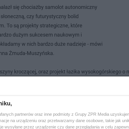
alazł się chociażby samolot autonomiczny
słoneczną, czy futurystyczny bolid
 To są projekty strategiczne, które
 bardzo dużym sukcesem naukowym i
kładamy w nich bardzo duże nadzieje - mówi
Anna Żmuda-Muszyńska.
szyny kroczącej, oraz projekt łazika wysokogórskiego o 
niku,
fanych partnerów oraz inne podmioty z Grupy ZPR Media uzyskujem
cje na urządzeniu oraz przetwarzamy dane osobowe, takie jak unika
je wysyłane przez urządzenie czy dane przeglądania w celu zapewn