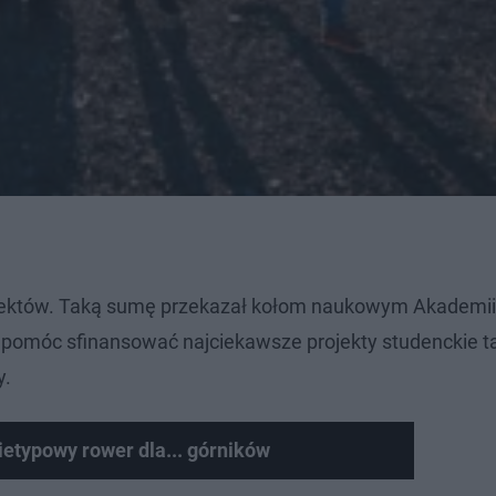
ojektów. Taką sumę przekazał kołom naukowym Akademii
ą pomóc sfinansować najciekawsze projekty studenckie ta
y.
etypowy rower dla... górników