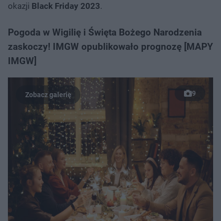
okazji
Black Friday 2023
.
Pogoda w Wigilię i Święta Bożego Narodzenia
zaskoczy! IMGW opublikowało prognozę [MAPY
IMGW]
9