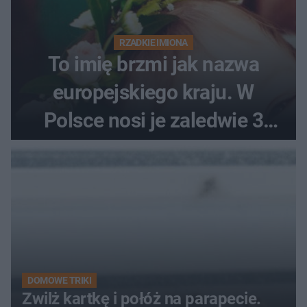
RZADKIE IMIONA
To imię brzmi jak nazwa
europejskiego kraju. W
Polsce nosi je zaledwie 3
kobiety
DOMOWE TRIKI
Zwilż kartkę i połóż na parapecie.