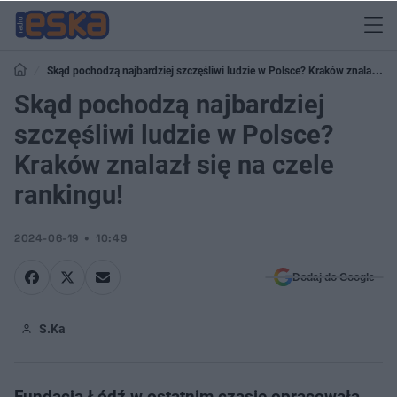
Skąd pochodzą najbardziej szczęśliwi ludzie w Polsce? Kraków znalazł
się na czele rankingu!
Skąd pochodzą najbardziej
szczęśliwi ludzie w Polsce?
Kraków znalazł się na czele
rankingu!
2024-06-19
10:49
Dodaj do Google
S.Ka
Fundacja Łódź w ostatnim czasie opracowała