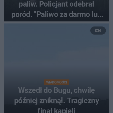
paliw. Policjant odebrał
poród. "Paliwo za darmo lub
50 %!"
6
WIADOMOŚCI
Wszedł do Bugu, chwilę
później zniknął. Tragiczny
finał kąpieli