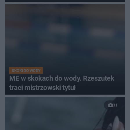
SKOKI DO WODY
ME w skokach do wody. Rzeszutek
traci mistrzowski tytuł
31