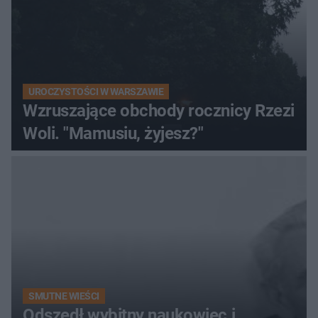
UROCZYSTOŚCI W WARSZAWIE
Wzruszające obchody rocznicy Rzezi
Woli. "Mamusiu, żyjesz?"
SMUTNE WIEŚCI
Odszedł wybitny naukowiec i