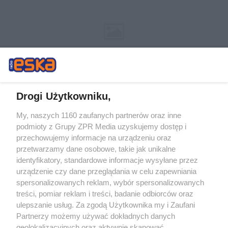
Drogi Użytkowniku,
My, naszych 1160 zaufanych partnerów oraz inne
Żaden utwór zamieszczony w serwisie nie może być powielany i
podmioty z Grupy ZPR Media uzyskujemy dostęp i
rozpowszechniany lub dalej rozpowszechniany w jakikolwiek sposób (w
tym także elektroniczny lub mechaniczny) na jakimkolwiek polu
przechowujemy informacje na urządzeniu oraz
eksploatacji w jakiejkolwiek formie, włącznie z umieszczaniem w Internecie
przetwarzamy dane osobowe, takie jak unikalne
bez pisemnej zgody właściciela praw. Jakiekolwiek użycie lub
identyfikatory, standardowe informacje wysyłane przez
wykorzystanie utworów w całości lub w części z naruszeniem prawa, tzn.
bez właściwej zgody, jest zabronione pod groźbą kary i może być ścigane
urządzenie czy dane przeglądania w celu zapewniania
prawnie.
spersonalizowanych reklam, wybór spersonalizowanych
treści, pomiar reklam i treści, badanie odbiorców oraz
ulepszanie usług. Za zgodą Użytkownika my i Zaufani
Partnerzy możemy używać dokładnych danych
geolokalizacyjnych oraz aktywnie skanować