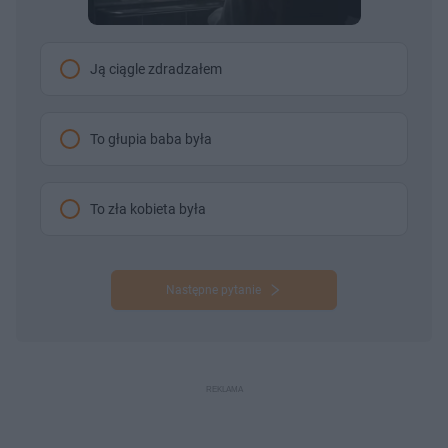
Ją ciągle zdradzałem
To głupia baba była
To zła kobieta była
Następne pytanie