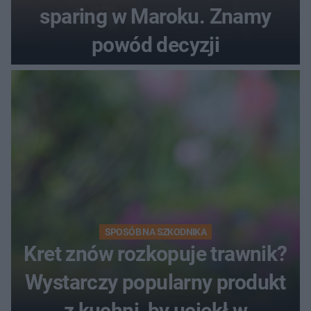
sparing w Maroku. Znamy
powód decyzji
SPOSÓB NA SZKODNIKA
Kret znów rozkopuje trawnik?
Wystarczy popularny produkt
z kuchni, by uciekł w