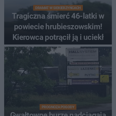
DRAMAT W SIEKIERZYŃCACH
Tragiczna śmierć 46-latki w
powiecie hrubieszowskim!
Kierowca potrącił ją i uciekł
PROGNOZA POGODY
Gwałtowne burze nadciągają