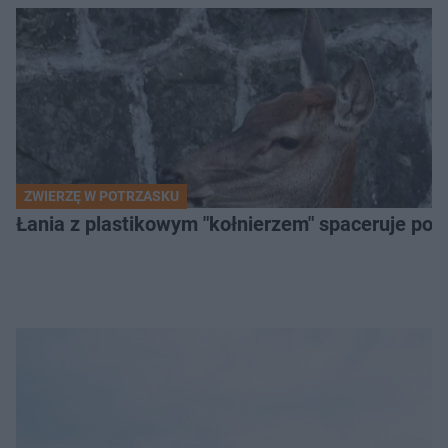
ZWIERZĘ W POTRZASKU
Łania z plastikowym "kołnierzem" spaceruje po s