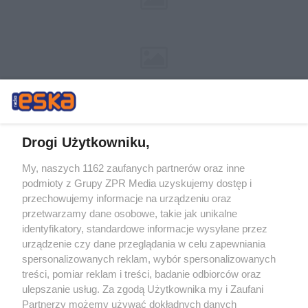
Drogi Użytkowniku,
My, naszych 1162 zaufanych partnerów oraz inne
Żaden utwór zamieszczony w serwisie nie może być powielany i
podmioty z Grupy ZPR Media uzyskujemy dostęp i
rozpowszechniany lub dalej rozpowszechniany w jakikolwiek sposób (w
przechowujemy informacje na urządzeniu oraz
tym także elektroniczny lub mechaniczny) na jakimkolwiek polu
eksploatacji w jakiejkolwiek formie, włącznie z umieszczaniem w
przetwarzamy dane osobowe, takie jak unikalne
Internecie bez pisemnej zgody właściciela praw. Jakiekolwiek użycie lub
identyfikatory, standardowe informacje wysyłane przez
wykorzystanie utworów w całości lub w części z naruszeniem prawa,
tzn. bez właściwej zgody, jest zabronione pod groźbą kary i może być
urządzenie czy dane przeglądania w celu zapewniania
ścigane prawnie.
spersonalizowanych reklam, wybór spersonalizowanych
treści, pomiar reklam i treści, badanie odbiorców oraz
ulepszanie usług. Za zgodą Użytkownika my i Zaufani
Partnerzy możemy używać dokładnych danych