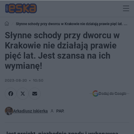
Słynne schody przy dworcu w Krakowie nie działają prawie pięć lat. Jest
szansa na ich wymianę!
Słynne schody przy dworcu w
Krakowie nie działają prawie
pięć lat. Jest szansa na ich
wymianę!
2023-08-20
10:50
Dodaj do Google
Arkadiusz Iskierka
PAP.
Jest projekt, niezbędnie zgody i wykonawca