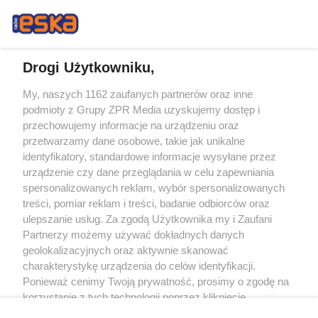
Drogi Użytkowniku,
My, naszych 1162 zaufanych partnerów oraz inne
Żaden utwór zamieszczony w serwisie nie może być powielany i
podmioty z Grupy ZPR Media uzyskujemy dostęp i
rozpowszechniany lub dalej rozpowszechniany w jakikolwiek sposób (w
tym także elektroniczny lub mechaniczny) na jakimkolwiek polu
przechowujemy informacje na urządzeniu oraz
eksploatacji w jakiejkolwiek formie, włącznie z umieszczaniem w Internecie
przetwarzamy dane osobowe, takie jak unikalne
bez pisemnej zgody właściciela praw. Jakiekolwiek użycie lub
identyfikatory, standardowe informacje wysyłane przez
wykorzystanie utworów w całości lub w części z naruszeniem prawa, tzn.
bez właściwej zgody, jest zabronione pod groźbą kary i może być ścigane
urządzenie czy dane przeglądania w celu zapewniania
prawnie.
spersonalizowanych reklam, wybór spersonalizowanych
treści, pomiar reklam i treści, badanie odbiorców oraz
ulepszanie usług. Za zgodą Użytkownika my i Zaufani
Partnerzy możemy używać dokładnych danych
geolokalizacyjnych oraz aktywnie skanować
charakterystykę urządzenia do celów identyfikacji.
Ponieważ cenimy Twoją prywatność, prosimy o zgodę na
O nas
korzystanie z tych technologii poprzez kliknięcie
Informacje prawne
„Akceptuję”. Zgoda jest dobrowolna i zawsze możesz ją