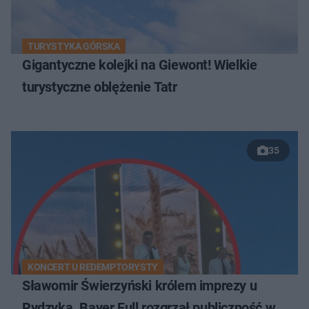
TURYSTYKA GÓRSKA
Gigantyczne kolejki na Giewont! Wielkie
turystyczne oblężenie Tatr
35
KONCERT U REDEMPTORYSTY
Sławomir Świerzyński królem imprezy u
Rydzyka. Bayer Full rozgrzał publiczność w