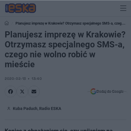
Planujesz imprezę w Krakowie? Otrzymasz specjalnego SMS-a, czego nie
wolno robić w mieście
Planujesz imprezę w Krakowie?
Otrzymasz specjalnego SMS-a,
czego nie wolno robić w
mieście
2020-02-13
13:40
Dodaj do Google
Kuba Paduch, Radio ESKA
Koniec z obnażaniem się, czy upijaniem na