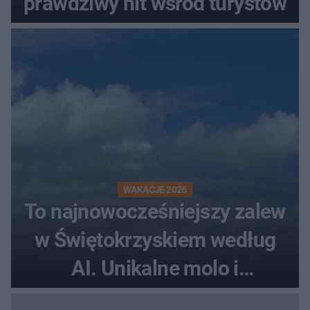
prawdziwy hit wśród turystów
WAKACJE 2026
To najnowocześniejszy zalew
w Świętokrzyskiem według
AI. Unikalne molo i
promenada