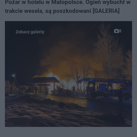
Pożar w hotelu w Małopolsce. Ogień wybuchł w
trakcie wesela, są poszkodowani [GALERIA]
8