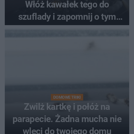
Włóż kawałek tego do
szuflady i zapomnij o tym
problemie. Sposób na
pociemniałą biżuterię
DOMOWE TRIKI
Zwilż kartkę i połóż na
parapecie. Żadna mucha nie
wleci do twojego domu