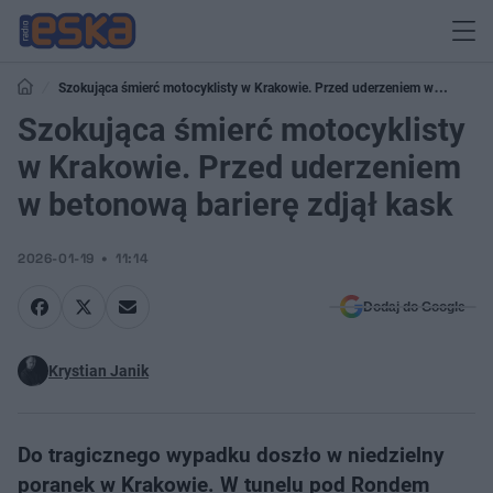
Szokująca śmierć motocyklisty w Krakowie. Przed uderzeniem w
betonową barierę zdjął kask
Szokująca śmierć motocyklisty
w Krakowie. Przed uderzeniem
w betonową barierę zdjął kask
2026-01-19
11:14
Dodaj do Google
Krystian Janik
Do tragicznego wypadku doszło w niedzielny
poranek w Krakowie. W tunelu pod Rondem