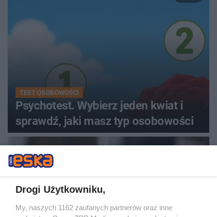
TEST OSOBOWOŚCI
Psychotest. Wybierz jeden kwiat i
sprawdź, jaki masz typ osobowości
Drogi Użytkowniku,
My, naszych 1162 zaufanych partnerów oraz inne