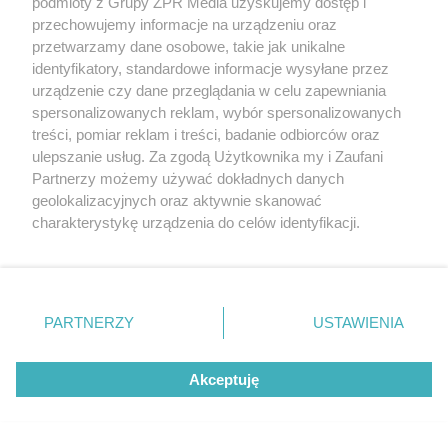
podmioty z Grupy ZPR Media uzyskujemy dostęp i
przechowujemy informacje na urządzeniu oraz
SPRAWDZONE SPOSOBY
przetwarzamy dane osobowe, takie jak unikalne
Dolej do wody pół szklanki tego
identyfikatory, standardowe informacje wysyłane przez
składnika. Panele będą lśnić bez
urządzenie czy dane przeglądania w celu zapewniania
spersonalizowanych reklam, wybór spersonalizowanych
smug
treści, pomiar reklam i treści, badanie odbiorców oraz
ulepszanie usług. Za zgodą Użytkownika my i Zaufani
Partnerzy możemy używać dokładnych danych
geolokalizacyjnych oraz aktywnie skanować
charakterystykę urządzenia do celów identyfikacji.
Ponieważ cenimy Twoją prywatność, prosimy o zgodę na
korzystanie z tych technologii poprzez kliknięcie
„Akceptuję”. Zgoda jest dobrowolna i zawsze możesz ją
zmienić/wycofać klikając przycisk ustawień prywatności
PARTNERZY
USTAWIENIA
znajdujący się w lewym dolnym rogu strony
. Niektóre
DOMOWE TRIKI
rodzaje przetwarzania danych nie wymagają zgody
Dodaj jedną łyżeczkę do gotowania.
Akceptuję
użytkownika, ale masz prawo sprzeciwić się takiemu
przetwarzaniu. Preferencje będą miały zastosowanie tylko
Skorupka z jajek zejdzie bez
na tej witrynie.
problemu