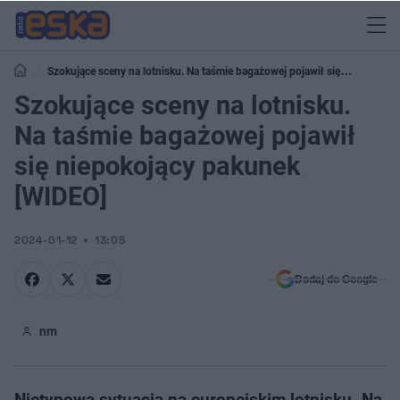
Szokujące sceny na lotnisku. Na taśmie bagażowej pojawił się
niepokojący pakunek [WIDEO]
Szokujące sceny na lotnisku.
Na taśmie bagażowej pojawił
się niepokojący pakunek
[WIDEO]
2024-01-12
13:05
Dodaj do Google
nm
Nietypowa sytuacja na europejskim lotnisku. Na