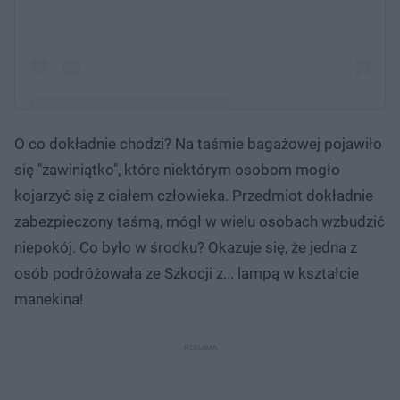
O co dokładnie chodzi? Na taśmie bagażowej pojawiło
Post udostępniony przez Pubity (@pubity)
się "zawiniątko", które niektórym osobom mogło
kojarzyć się z ciałem człowieka. Przedmiot dokładnie
zabezpieczony taśmą, mógł w wielu osobach wzbudzić
niepokój. Co było w środku? Okazuje się, że jedna z
osób podróżowała ze Szkocji z... lampą w kształcie
manekina!