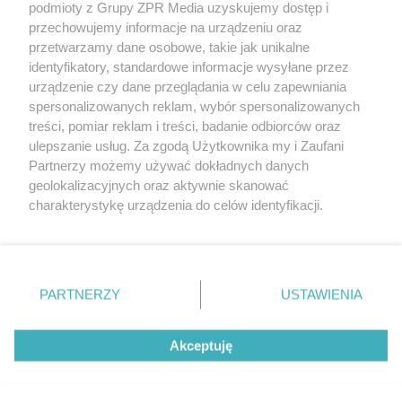
podmioty z Grupy ZPR Media uzyskujemy dostęp i
rozpowszechniany lub dalej rozpowszechniany w jakikolwiek sposób (w
przechowujemy informacje na urządzeniu oraz
tym także elektroniczny lub mechaniczny) na jakimkolwiek polu
eksploatacji w jakiejkolwiek formie, włącznie z umieszczaniem w
przetwarzamy dane osobowe, takie jak unikalne
Internecie bez pisemnej zgody właściciela praw. Jakiekolwiek użycie lub
identyfikatory, standardowe informacje wysyłane przez
wykorzystanie utworów w całości lub w części z naruszeniem prawa,
tzn. bez właściwej zgody, jest zabronione pod groźbą kary i może być
urządzenie czy dane przeglądania w celu zapewniania
ścigane prawnie.
spersonalizowanych reklam, wybór spersonalizowanych
treści, pomiar reklam i treści, badanie odbiorców oraz
ulepszanie usług. Za zgodą Użytkownika my i Zaufani
Partnerzy możemy używać dokładnych danych
geolokalizacyjnych oraz aktywnie skanować
charakterystykę urządzenia do celów identyfikacji.
Ponieważ cenimy Twoją prywatność, prosimy o zgodę na
O nas
korzystanie z tych technologii poprzez kliknięcie
Informacje prawne
„Akceptuję”. Zgoda jest dobrowolna i zawsze możesz ją
zmienić/wycofać klikając przycisk ustawień prywatności
PARTNERZY
USTAWIENIA
Nasze serwisy
znajdujący się w lewym dolnym rogu strony
. Niektóre
rodzaje przetwarzania danych nie wymagają zgody
© 2026 Grupa ZPR Media
Akceptuję
użytkownika, ale masz prawo sprzeciwić się takiemu
przetwarzaniu. Preferencje będą miały zastosowanie tylko
na tej witrynie.