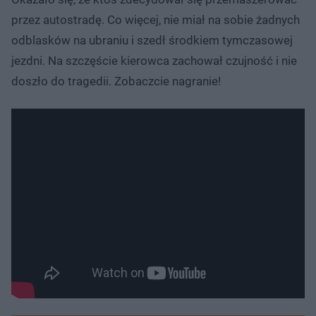
przez autostradę. Co więcej, nie miał na sobie żadnych
odblasków na ubraniu i szedł środkiem tymczasowej
jezdni. Na szczęście kierowca zachował czujność i nie
doszło do tragedii. Zobaczcie nagranie!