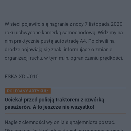
W sieci pojawiło się nagranie z nocy 7 listopada 2020
roku uchwycone kamerką samochodową. Widzimy na
nim praktycznie pustą autostradę A4. Po chwili na
drodze pojawiają się znaki informujące o zmianie
organizacji ruchu, w tym m.in. ograniczeniu prędkości.
ESKA XD #010
POLECANY ARTYKUŁ:
Uciekał przed policją traktorem z czwórką
pasażerów. A to jeszcze nie wszystko!
Nagle z ciemności wyłoniła się tajemnicza postać.
Okazało się, że ktoś zdecydował się przemaszerować