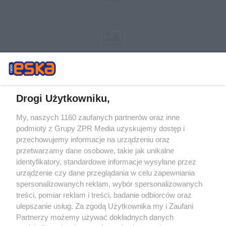
Drogi Użytkowniku,
My, naszych 1160 zaufanych partnerów oraz inne
Żaden utwór zamieszczony w serwisie nie może być powielany i
podmioty z Grupy ZPR Media uzyskujemy dostęp i
rozpowszechniany lub dalej rozpowszechniany w jakikolwiek sposób (w
tym także elektroniczny lub mechaniczny) na jakimkolwiek polu
przechowujemy informacje na urządzeniu oraz
eksploatacji w jakiejkolwiek formie, włącznie z umieszczaniem w
przetwarzamy dane osobowe, takie jak unikalne
Internecie bez pisemnej zgody właściciela praw. Jakiekolwiek użycie lub
identyfikatory, standardowe informacje wysyłane przez
wykorzystanie utworów w całości lub w części z naruszeniem prawa,
tzn. bez właściwej zgody, jest zabronione pod groźbą kary i może być
urządzenie czy dane przeglądania w celu zapewniania
ścigane prawnie.
spersonalizowanych reklam, wybór spersonalizowanych
treści, pomiar reklam i treści, badanie odbiorców oraz
ulepszanie usług. Za zgodą Użytkownika my i Zaufani
Partnerzy możemy używać dokładnych danych