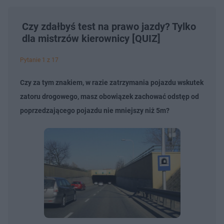
a
d
i
i
ł
:
ń
ń
y
c
3
1
1
z
.
0
0
Czy zdałbyś test na prawo jazdy? Tylko
a
s
9
s
s
Â
dla mistrzów kierownicy [QUIZ]
1
d
d
%
o
o
t
p
u
r
Pytanie 1 z 17
ł
z
u
o
d
Czy za tym znakiem, w razie zatrzymania pojazdu wskutek
u
zatoru drogowego, masz obowiązek zachować odstęp od
poprzedzającego pojazdu nie mniejszy niż 5m?