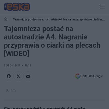
Tajemnicza postać na autostradzie A4. Nagranie przyprawia o ciarki na
plecach [WIDEO]
Tajemnicza postać na
autostradzie A4. Nagranie
przyprawia o ciarki na plecach
[WIDEO]
2020-11-17
8:12
Dodaj do Google
nm
Czy nocna podróż autostradą A4 może