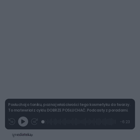
Posłuchaj o toniku, poznaj właściwości tego kosmetyku do twarzy.
To matewriał z cyklu DOBRZE POSŁUCHAĆ. Podcasty z poradami.
L
P
P
P
-
6:23
G
o
r
r
o
z
r
a
z
z
o
a
d
e
e
s
j
t
e
w
w